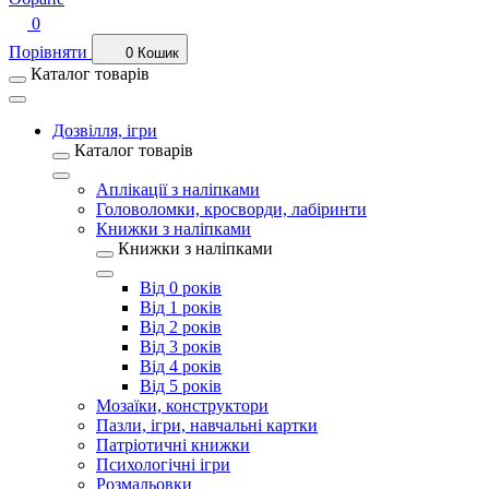
0
Порівняти
0
Кошик
Каталог товарів
Дозвілля, ігри
Каталог товарів
Аплікації з наліпками
Головоломки, кросворди, лабіринти
Книжки з наліпками
Книжки з наліпками
Від 0 років
Від 1 років
Від 2 років
Від 3 років
Від 4 років
Від 5 років
Мозаїки, конструктори
Пазли, ігри, навчальні картки
Патріотичні книжки
Психологічні ігри
Розмальовки