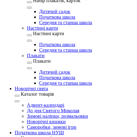
Набір плакатів, карток
Дитячий садок
Початкова школа
Середня та старша школа
Настінні карти
Настінні карти
Початкова школа
Середня та старша школа
Плакати
Плакати
Дитячий садок
Початкова школа
Середня та старша школа
Новорічні свята
Каталог товарів
Адвент-календарі
До дня Святого Миколая
Зимові наліпки, розмальовки
Новорічні книжки
Саморобки, зимові ігри
Початкова школа НУШ