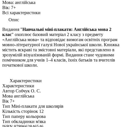
Мова:
англійська
Вік:
7+
Всі характеристики
Опис
Видання "
Навчальні міні-плакати: Англійська
мова 2
клас
" охоплює базовий матеріал 2 класу з предмету
«
Англійська
мова» та відповідає вимогам освітніх програм
мовно-літературної галузі Нової української школи. Книжка
містить яскраві та змістовні матеріали, які представлено в
зрозумілій візуалізованій формі. Видання стане чудовими
помічником для учнів 1–4 класів, їхніх батьків та вчителів
початкової школи.
Характеристики
Характеристики
Автор
Собчук О. С.
Мова
англійська
Вік
7+
Тип
Міні-плакати для школярів
Кількість сторінок
12
Тип паперу
кольорова
Тип обкладинки
м'яка
ISBN
9789662846546