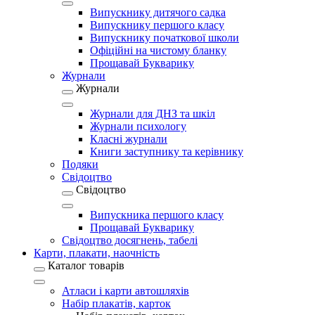
Випускнику дитячого садка
Випускнику першого класу
Випускнику початкової школи
Офіційні на чистому бланку
Прощавай Букварику
Журнали
Журнали
Журнали для ДНЗ та шкіл
Журнали психологу
Класні журнали
Книги заступнику та керівнику
Подяки
Свідоцтво
Свідоцтво
Випускника першого класу
Прощавай Букварику
Свідоцтво досягнень, табелі
Карти, плакати, наочність
Каталог товарів
Атласи і карти автошляхів
Набір плакатів, карток