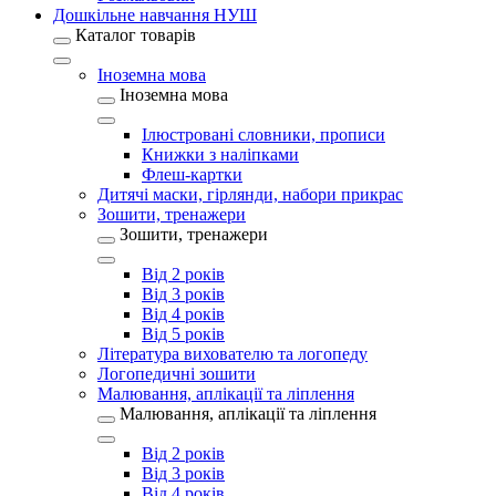
Дошкільне навчання НУШ
Каталог товарів
Іноземна мова
Іноземна мова
Ілюстровані словники, прописи
Книжки з наліпками
Флеш-картки
Дитячі маски, гірлянди, набори прикрас
Зошити, тренажери
Зошити, тренажери
Від 2 років
Від 3 років
Від 4 років
Від 5 років
Література вихователю та логопеду
Логопедичні зошити
Малювання, аплікації та ліплення
Малювання, аплікації та ліплення
Від 2 років
Від 3 років
Від 4 років