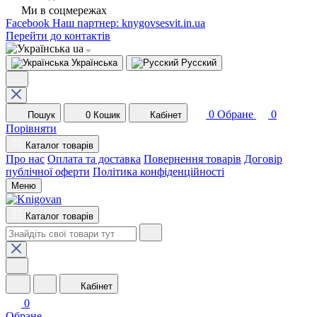
Ми в соцмережах
Facebook
Наш партнер: knygovsesvit.in.ua
Перейти до контактів
ua
Українська
Русский
0
Обране
0
Пошук
0
Кошик
Кабінет
Порівняти
Каталог товарів
Про нас
Оплата та доставка
Повернення товарів
Договір
публічної оферти
Політика конфіденційності
Меню
Каталог товарів
Кабінет
0
Обране