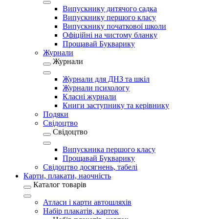
Випускнику дитячого садка
Випускнику першого класу
Випускнику початкової школи
Офіційні на чистому бланку
Прощавай Букварику
Журнали
Журнали
Журнали для ДНЗ та шкіл
Журнали психологу
Класні журнали
Книги заступнику та керівнику
Подяки
Свідоцтво
Свідоцтво
Випускника першого класу
Прощавай Букварику
Свідоцтво досягнень, табелі
Карти, плакати, наочність
Каталог товарів
Атласи і карти автошляхів
Набір плакатів, карток