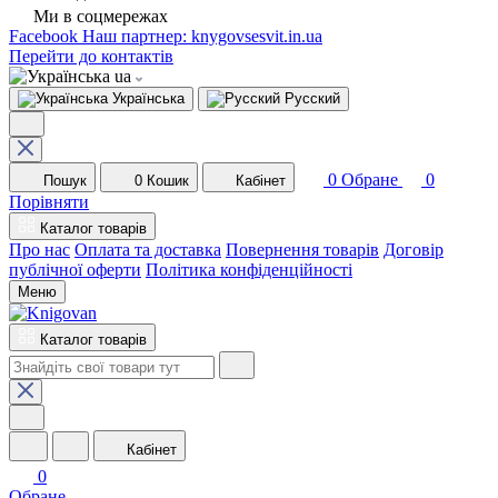
Ми в соцмережах
Facebook
Наш партнер: knygovsesvit.in.ua
Перейти до контактів
ua
Українська
Русский
0
Обране
0
Пошук
0
Кошик
Кабінет
Порівняти
Каталог товарів
Про нас
Оплата та доставка
Повернення товарів
Договір
публічної оферти
Політика конфіденційності
Меню
Каталог товарів
Кабінет
0
Обране