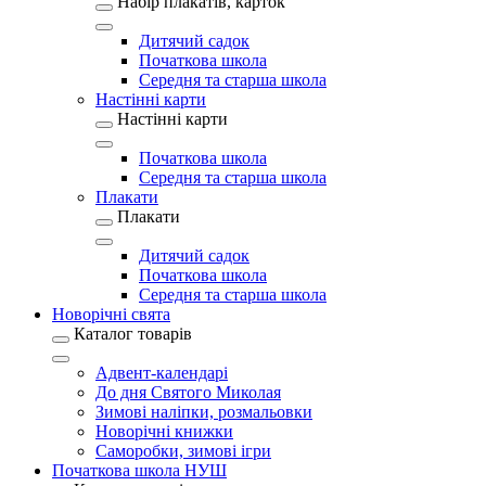
Набір плакатів, карток
Дитячий садок
Початкова школа
Середня та старша школа
Настінні карти
Настінні карти
Початкова школа
Середня та старша школа
Плакати
Плакати
Дитячий садок
Початкова школа
Середня та старша школа
Новорічні свята
Каталог товарів
Адвент-календарі
До дня Святого Миколая
Зимові наліпки, розмальовки
Новорічні книжки
Саморобки, зимові ігри
Початкова школа НУШ