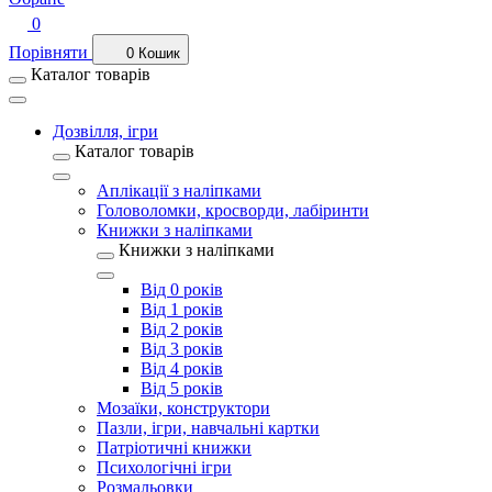
0
Порівняти
0
Кошик
Каталог товарів
Дозвілля, ігри
Каталог товарів
Аплікації з наліпками
Головоломки, кросворди, лабіринти
Книжки з наліпками
Книжки з наліпками
Від 0 років
Від 1 років
Від 2 років
Від 3 років
Від 4 років
Від 5 років
Мозаїки, конструктори
Пазли, ігри, навчальні картки
Патріотичні книжки
Психологічні ігри
Розмальовки