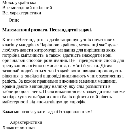
Мова:
українська
Вік:
молодший шкільний
Всі характеристики
Опис
Математичні розваги. Нестандартні задачі.
Книга «Нестандартні задачі» запрошує учнів початкових
класів у мандрівку Чарівною країною, мешканці якої дуже
люблять давати хитромудрі завдання для вирішення яких
потрібна кмітливість, а також здатність знаходити нові
оригінальні способи розв`язання. Це – прекрасний спосіб для
тренування логічного мислення, пам`яті й уваги. Дітям
зазвичай подобаються такі задачі: вони швидко пропонують
рішення, а знайдені відповіді викликають у них захоплення і
радість. За кожне правильно виконане завдання мешканці
країни дають відповідну наліпку, яку слід розмістити в
таблицю досягнень. Після виконання всіх задач дитина зможе
за підрахунком набраних нею балів оцінити свій рівень
майстерності від «початківця» до «профі».
Бажаємо розв`язувати задачі із задоволенням!
Характеристики
Характеристики