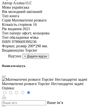
Автор
Алліна О.Г.
Мова
українська
Вік
молодший шкільний
Тип
книга
Серія
Математичні розваги
Кількість сторінок
16
Рік видання
2021
Тип паперу
офсет, кольорова
Тип обкладинки
м'яка
ISBN
9789669399236
Формат, розмір
200*290 мм.
Видавництво
Торсiнг
Відгуки
+ Додати відгук
Написати відгук
Математичні розваги Торсінг Нестандартні задачі
Оцінка:
Ваше ім’я