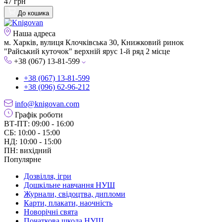
47 грн
До кошика
Наша адреса
м. Харків, вулиця Клочківська 30, Книжковий ринок
"Райський куточок" верхній ярус 1-й ряд 2 місце
+38 (067) 13-81-599
+38 (067) 13-81-599
+38 (096) 62-96-212
info@knigovan.com
Графік роботи
ВТ-ПТ: 09:00 - 16:00
СБ: 10:00 - 15:00
НД: 10:00 - 15:00
ПН: вихідний
Популярне
Дозвілля, ігри
Дошкільне навчання НУШ
Журнали, свідоцтва, дипломи
Карти, плакати, наочність
Новорічні свята
Початкова школа НУШ