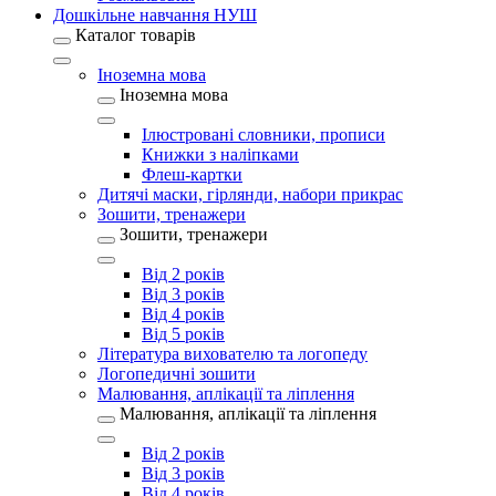
Дошкільне навчання НУШ
Каталог товарів
Іноземна мова
Іноземна мова
Ілюстровані словники, прописи
Книжки з наліпками
Флеш-картки
Дитячі маски, гірлянди, набори прикрас
Зошити, тренажери
Зошити, тренажери
Від 2 років
Від 3 років
Від 4 років
Від 5 років
Література вихователю та логопеду
Логопедичні зошити
Малювання, аплікації та ліплення
Малювання, аплікації та ліплення
Від 2 років
Від 3 років
Від 4 років