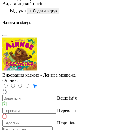
Видавництво
Торсiнг
Відгуки
+ Додати відгук
Написати відгук
Виховання казкою - Лениве медвежа
Оцінка:
Ваше ім’я
Переваги
Недоліки