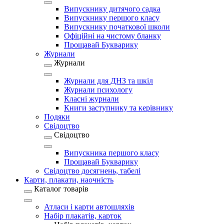
Випускнику дитячого садка
Випускнику першого класу
Випускнику початкової школи
Офіційні на чистому бланку
Прощавай Букварику
Журнали
Журнали
Журнали для ДНЗ та шкіл
Журнали психологу
Класні журнали
Книги заступнику та керівнику
Подяки
Свідоцтво
Свідоцтво
Випускника першого класу
Прощавай Букварику
Свідоцтво досягнень, табелі
Карти, плакати, наочність
Каталог товарів
Атласи і карти автошляхів
Набір плакатів, карток