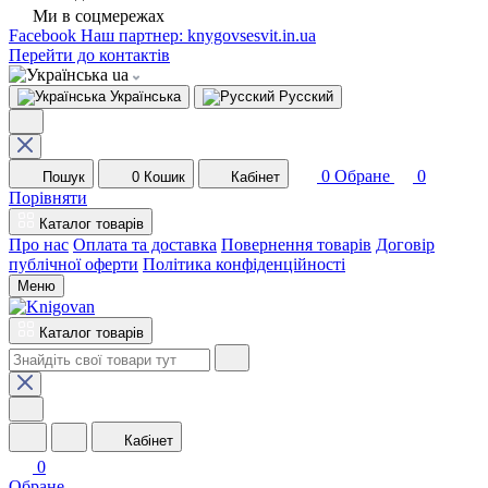
Ми в соцмережах
Facebook
Наш партнер: knygovsesvit.in.ua
Перейти до контактів
ua
Українська
Русский
0
Обране
0
Пошук
0
Кошик
Кабінет
Порівняти
Каталог товарів
Про нас
Оплата та доставка
Повернення товарів
Договір
публічної оферти
Політика конфіденційності
Меню
Каталог товарів
Кабінет
0
Обране