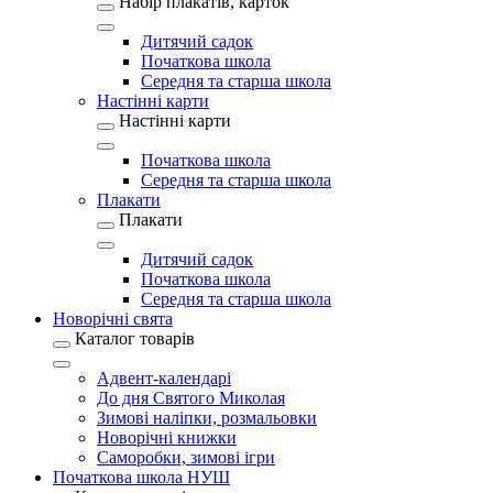
Набір плакатів, карток
Дитячий садок
Початкова школа
Середня та старша школа
Настінні карти
Настінні карти
Початкова школа
Середня та старша школа
Плакати
Плакати
Дитячий садок
Початкова школа
Середня та старша школа
Новорічні свята
Каталог товарів
Адвент-календарі
До дня Святого Миколая
Зимові наліпки, розмальовки
Новорічні книжки
Саморобки, зимові ігри
Початкова школа НУШ