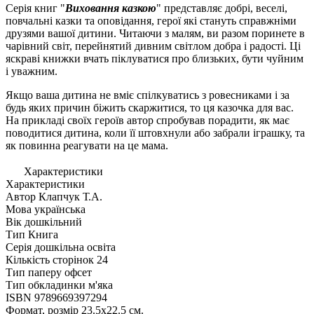
Серія книг "
Виховання казкою
" представляє добрі, веселі,
повчальні казки та оповідання, герої які стануть справжніми
друзями вашої дитини. Читаючи з малям, ви разом поринете в
чарівний світ, перейнятий дивним світлом добра і радості. Ці
яскраві книжки вчать піклуватися про близьких, бути чуйним
і уважним.
Якщо ваша дитина не вміє спілкуватись з ровесниками і за
будь яких причин біжить скаржитися, то ця казочка для вас.
На прикладі своїх героїв автор спробував порадити, як має
поводитися дитина, коли її штовхнули або забрали іграшку, та
як повинна реагувати на це мама.
Характеристики
Характеристики
Автор
Клапчук Т.А.
Мова
українська
Вік
дошкiльний
Тип
Книга
Серія
дошкільна освіта
Кількість сторінок
24
Тип паперу
офсет
Тип обкладинки
м'яка
ISBN
9789669397294
Формат, розмір
23.5х22.5 см.