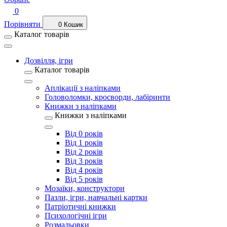
0
Порівняти
0
Кошик
Каталог товарів
Дозвілля, ігри
Каталог товарів
Аплікації з наліпками
Головоломки, кросворди, лабіринти
Книжки з наліпками
Книжки з наліпками
Від 0 років
Від 1 років
Від 2 років
Від 3 років
Від 4 років
Від 5 років
Мозаїки, конструктори
Пазли, ігри, навчальні картки
Патріотичні книжки
Психологічні ігри
Розмальовки