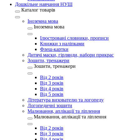
Дошкільне навчання НУШ
Каталог товарів
Іноземна мова
Іноземна мова
Ілюстровані словники, прописи
Книжки з наліпками
Флеш-картки
Дитячі маски, гірлянди, набори прикрас
Зошити, тренажери
Зошити, тренажери
Від 2 років
Від 3 років
Від 4 років
Від 5 років
Література вихователю та логопеду
Логопедичні зошити
Малювання, аплікації та ліплення
Малювання, аплікації та ліплення
Від 2 років
Від 3 років
Від 4 років