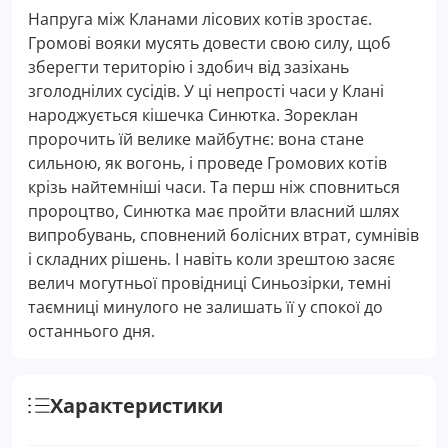
Напруга між Кланами лісових котів зростає.
Громові вояки мусять довести свою силу, щоб
зберегти територію і здобич від зазіхань
зголоднілих сусідів. У ці непрості часи у Клані
народжується кішечка Синютка. Зореклан
пророчить їй велике майбутнє: вона стане
сильною, як вогонь, і проведе Громових котів
крізь найтемніші часи. Та перш ніж сповниться
пророцтво, Синютка має пройти власний шлях
випробувань, сповнений болісних втрат, сумнівів
і складних рішень. І навіть коли зрештою засяє
велич могутньої провідниці Синьозірки, темні
таємниці минулого не залишать її у спокої до
останнього дня.
Характеристики