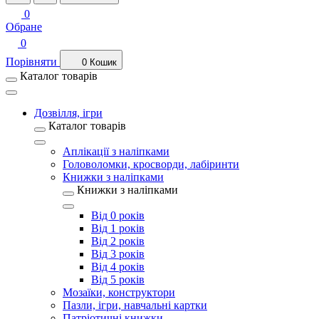
0
Обране
0
Порівняти
0
Кошик
Каталог товарів
Дозвілля, ігри
Каталог товарів
Аплікації з наліпками
Головоломки, кросворди, лабіринти
Книжки з наліпками
Книжки з наліпками
Від 0 років
Від 1 років
Від 2 років
Від 3 років
Від 4 років
Від 5 років
Мозаїки, конструктори
Пазли, ігри, навчальні картки
Патріотичні книжки