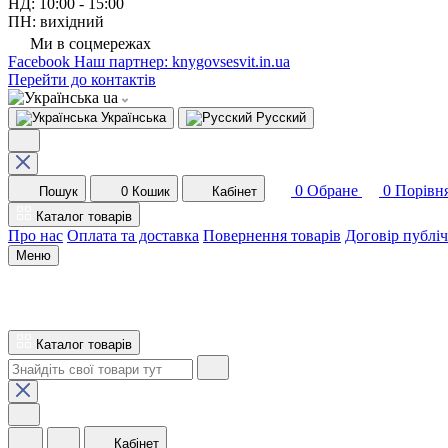
НД: 10:00 - 15:00
ПН: вихідний
Ми в соцмережах
Facebook
Наш партнер: knygovsesvit.in.ua
Перейти до контактів
ua
Українська
Русский
0
Обране
0
Порівн
Пошук
0
Кошик
Кабінет
Каталог товарів
Про нас
Оплата та доставка
Повернення товарів
Договір публі
Меню
Каталог товарів
Кабінет