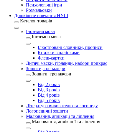
Психологічні ігри
Розмальовки
Дошкільне навчання НУШ
Каталог товарів
Іноземна мова
Іноземна мова
Ілюстровані словники, прописи
Книжки з наліпками
Флеш-картки
Дитячі маски, гірлянди, набори прикрас
Зошити, тренажери
Зошити, тренажери
Від 2 років
Від 3 років
Від 4 років
Від 5 років
Література вихователю та логопеду
Логопедичні зошити
Малювання, аплікації та ліплення
Малювання, аплікації та ліплення