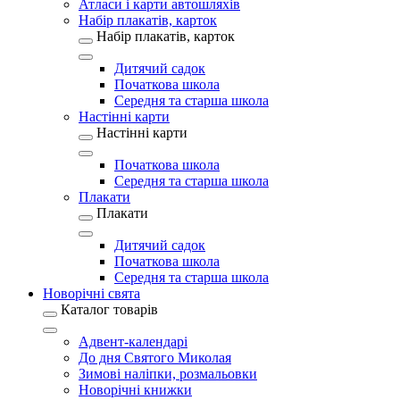
Атласи і карти автошляхів
Набір плакатів, карток
Набір плакатів, карток
Дитячий садок
Початкова школа
Середня та старша школа
Настінні карти
Настінні карти
Початкова школа
Середня та старша школа
Плакати
Плакати
Дитячий садок
Початкова школа
Середня та старша школа
Новорічні свята
Каталог товарів
Адвент-календарі
До дня Святого Миколая
Зимові наліпки, розмальовки
Новорічні книжки