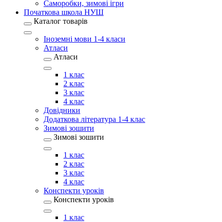
Саморобки, зимові ігри
Початкова школа НУШ
Каталог товарів
Іноземні мови 1-4 класи
Атласи
Атласи
1 клас
2 клас
3 клас
4 клас
Довідники
Додаткова література 1-4 клас
Зимові зошити
Зимові зошити
1 клас
2 клас
3 клас
4 клас
Конспекти уроків
Конспекти уроків
1 клас