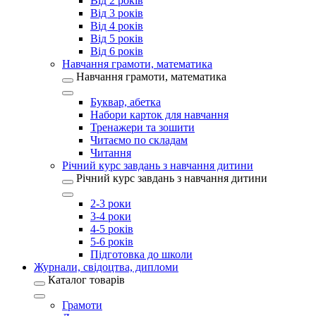
Від 2 років
Від 3 років
Від 4 років
Від 5 років
Від 6 років
Навчання грамоти, математика
Навчання грамоти, математика
Буквар, абетка
Набори карток для навчання
Тренажери та зошити
Читаємо по складам
Читання
Річний курс завдань з навчання дитини
Річний курс завдань з навчання дитини
2-3 роки
3-4 роки
4-5 років
5-6 років
Підготовка до школи
Журнали, свідоцтва, дипломи
Каталог товарів
Грамоти