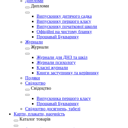
Дипломи
Дипломи
Випускнику дитячого садка
Випускнику першого класу
Випускнику початкової школи
Офіційні на чистому бланку
Прощавай Букварику
Журнали
Журнали
Журнали для ДНЗ та шкіл
Журнали психологу
Класні журнали
Книги заступнику та керівнику
Подяки
Свідоцтво
Свідоцтво
Випускника першого класу
Прощавай Букварику
Свідоцтво досягнень, табелі
Карти, плакати, наочність
Каталог товарів