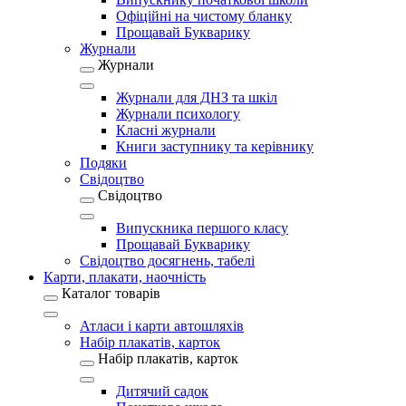
Офіційні на чистому бланку
Прощавай Букварику
Журнали
Журнали
Журнали для ДНЗ та шкіл
Журнали психологу
Класні журнали
Книги заступнику та керівнику
Подяки
Свідоцтво
Свідоцтво
Випускника першого класу
Прощавай Букварику
Свідоцтво досягнень, табелі
Карти, плакати, наочність
Каталог товарів
Атласи і карти автошляхів
Набір плакатів, карток
Набір плакатів, карток
Дитячий садок