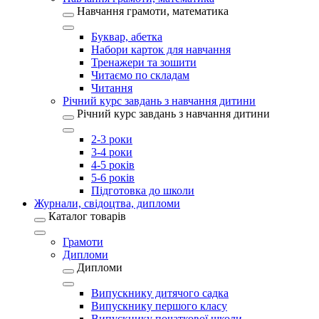
Навчання грамоти, математика
Буквар, абетка
Набори карток для навчання
Тренажери та зошити
Читаємо по складам
Читання
Річний курс завдань з навчання дитини
Річний курс завдань з навчання дитини
2-3 роки
3-4 роки
4-5 років
5-6 років
Підготовка до школи
Журнали, свідоцтва, дипломи
Каталог товарів
Грамоти
Дипломи
Дипломи
Випускнику дитячого садка
Випускнику першого класу
Випускнику початкової школи