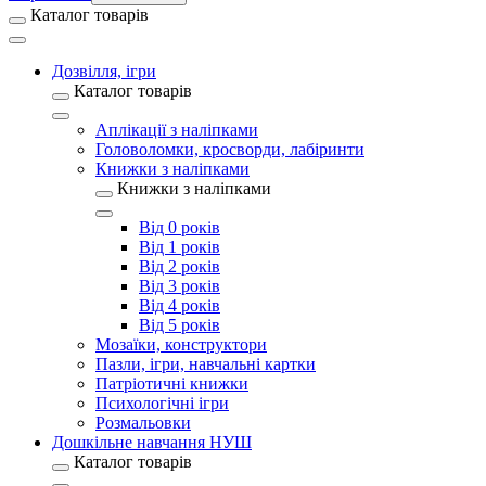
Каталог товарів
Дозвілля, ігри
Каталог товарів
Аплікації з наліпками
Головоломки, кросворди, лабіринти
Книжки з наліпками
Книжки з наліпками
Від 0 років
Від 1 років
Від 2 років
Від 3 років
Від 4 років
Від 5 років
Мозаїки, конструктори
Пазли, ігри, навчальні картки
Патріотичні книжки
Психологічні ігри
Розмальовки
Дошкільне навчання НУШ
Каталог товарів