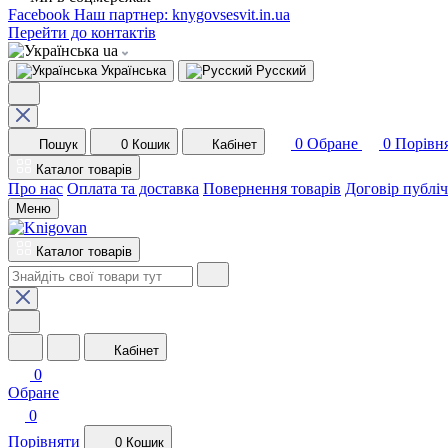
Facebook
Наш партнер: knygovsesvit.in.ua
Перейти до контактів
ua
Українська
Русский
0
Обране
0
Порівн
Пошук
0
Кошик
Кабінет
Каталог товарів
Про нас
Оплата та доставка
Повернення товарів
Договір публі
Меню
Каталог товарів
Кабінет
0
Обране
0
Порівняти
0
Кошик