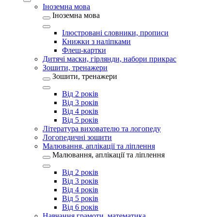
Іноземна мова
Іноземна мова
Ілюстровані словники, прописи
Книжки з наліпками
Флеш-картки
Дитячі маски, гірлянди, набори прикрас
Зошити, тренажери
Зошити, тренажери
Від 2 років
Від 3 років
Від 4 років
Від 5 років
Література вихователю та логопеду
Логопедичні зошити
Малювання, аплікації та ліплення
Малювання, аплікації та ліплення
Від 2 років
Від 3 років
Від 4 років
Від 5 років
Від 6 років
Навчання грамоти, математика