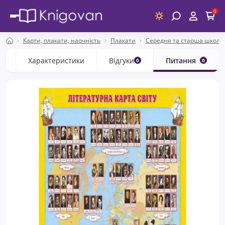
0
Карти, плакати, наочність
Плакати
Середня та старша школа
с
Характеристики
Відгуки
Питання
0
0