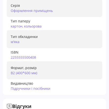
Серія
Оформлення приміщень
Тип паперу
картон, кольорова
Тип обкладинки
м'яка
ISBN
2255555500408
Формат, розмір
В2 (400*600 мм)
Видавництво
Підручники і посібники
Відгуки