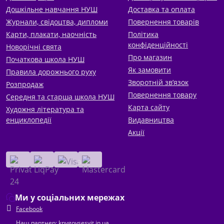
Дошкільне навчання НУШ
Доставка та оплата
Журнали, свідоцтва, дипломи
Повернення товарів
Карти, плакати, наочність
Політика
конфіденційності
Новорічні свята
Про магазин
Початкова школа НУШ
Як замовити
Правила дорожнього руху
Зворотній зв’язок
Розпродаж
Повернення товару
Середня та старша школа НУШ
Карта сайту
Художня література та
енциклопедії
Видавництва
Акції
Ми у соціальних мережах
Facebook
Наш партнер: knygovsesvit.in.ua