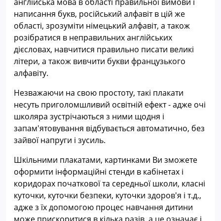
англійська мова в області правильної вимови і
написання букв, російський алфавіт в цій же
області, зрозуміти німецький алфавіт, а також
розібратися в неправильних англійських
дієсловах, навчитися правильно писати великі
літери, а також вивчити букви французького
алфавіту.
Незважаючи на свою простоту, такі плакати
несуть приголомшливий освітній ефект - адже очі
школяра зустрічаються з ними щодня і
запам'ятовування відбувається автоматично, без
зайвої напруги і зусиль.
Шкільними плакатами, картинками Ви зможете
оформити інформаційні стенди в кабінетах і
коридорах початкової та середньої школи, класні
куточки, куточки безпеки, куточки здоров'я і т.д.,
адже з їх допомогою процес навчання дитини
може прискоритися в кілька разів, а це означає і