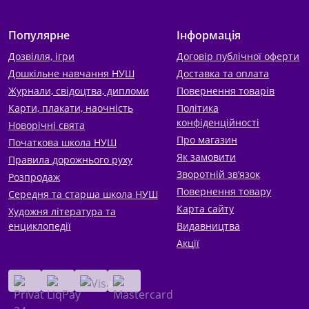
Популярне
Інформація
Дозвілля, ігри
Договір публічної оферти
Дошкільне навчання НУШ
Доставка та оплата
Журнали, свідоцтва, дипломи
Повернення товарів
Карти, плакати, наочність
Політика
конфіденційності
Новорічні свята
Про магазин
Початкова школа НУШ
Як замовити
Правила дорожнього руху
Зворотній зв’язок
Розпродаж
Повернення товару
Середня та старша школа НУШ
Карта сайту
Художня література та
енциклопедії
Видавництва
Акції