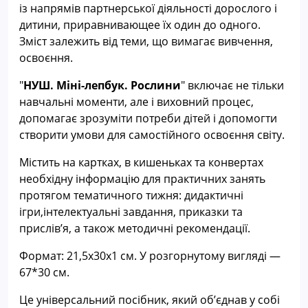
із напрямів партнерської діяльності дорослого і
дитини, приравнивающее їх один до одного.
Зміст залежить від теми, що вимагає вивчення,
освоєння.
"
НУШ.
Міні-лепбук. Рослини
"
включає не тільки
навчальні моменти, але і виховний процес,
допомагає зрозуміти потреби дітей і допомогти
створити умови для самостійного освоєння світу.
Містить на картках, в кишеньках та конвертах
необхідну інформацію для практичних занять
протягом тематичного тижня: дидактичні
ігри,інтелектуальні завдання, приказки та
прислів’я, а також методичні рекомендації.
Формат:
21,5х30
х1 см.
У розгорнутому вигляді —
67*30 см.
Це універсальний посібник, який об’єднав у собі