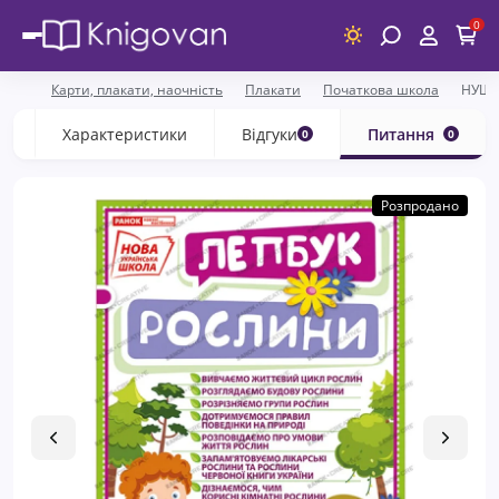
0
Карти, плакати, наочність
Плакати
Початкова школа
НУШ. 
с
Характеристики
Відгуки
Питання
0
0
Розпродано