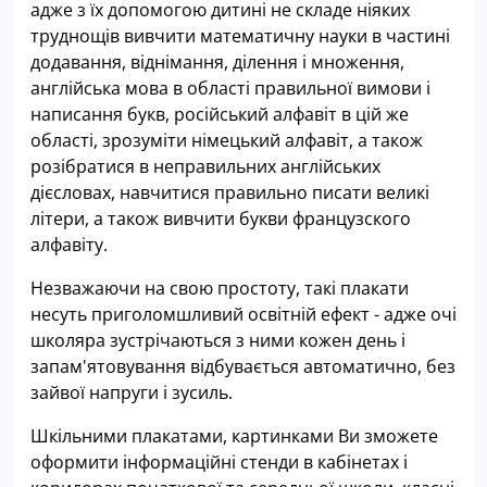
адже з їх допомогою дитині не складе ніяких
труднощів вивчити математичну науки в частині
додавання, віднімання, ділення і множення,
англійська мова в області правильної вимови і
написання букв, російський алфавіт в цій же
області, зрозуміти німецький алфавіт, а також
розібратися в неправильних англійських
дієсловах, навчитися правильно писати великі
літери, а також вивчити букви французского
алфавіту.
Незважаючи на свою простоту, такі плакати
несуть приголомшливий освітній ефект - адже очі
школяра зустрічаються з ними кожен день і
запам'ятовування відбувається автоматично, без
зайвої напруги і зусиль.
Шкільними плакатами, картинками Ви зможете
оформити інформаційні стенди в кабінетах і