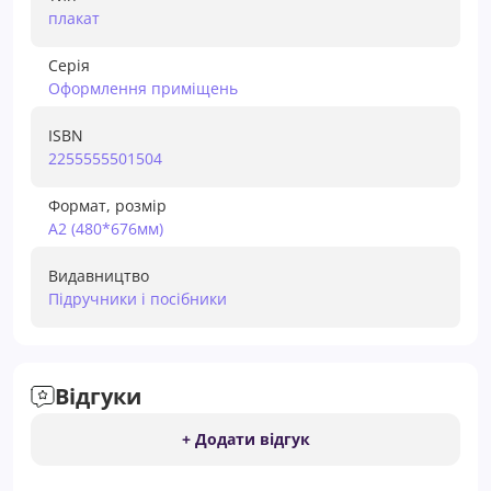
плакат
Серія
Оформлення примiщень
ISBN
2255555501504
Формат, розмір
А2 (480*676мм)
Видавництво
Підручники і посібники
Відгуки
+ Додати відгук