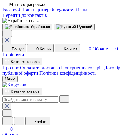
Ми в соцмережах
Facebook
Наш партнер: knygovsesvit.in.ua
Перейти до контактів
ua
Українська
Русский
0
Обране
0
Пошук
0
Кошик
Кабінет
Порівняти
Каталог товарів
Про нас
Оплата та доставка
Повернення товарів
Договір
публічної оферти
Політика конфіденційності
Меню
Каталог товарів
Кабінет
0
Обране