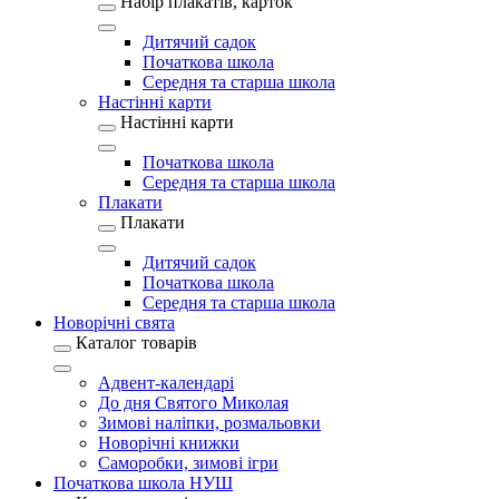
Набір плакатів, карток
Дитячий садок
Початкова школа
Середня та старша школа
Настінні карти
Настінні карти
Початкова школа
Середня та старша школа
Плакати
Плакати
Дитячий садок
Початкова школа
Середня та старша школа
Новорічні свята
Каталог товарів
Адвент-календарі
До дня Святого Миколая
Зимові наліпки, розмальовки
Новорічні книжки
Саморобки, зимові ігри
Початкова школа НУШ