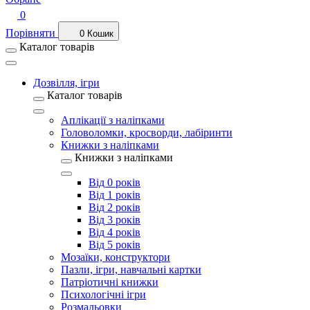
0
Порівняти
0
Кошик
Каталог товарів
Дозвілля, ігри
Каталог товарів
Аплікації з наліпками
Головоломки, кросворди, лабіринти
Книжки з наліпками
Книжки з наліпками
Від 0 років
Від 1 років
Від 2 років
Від 3 років
Від 4 років
Від 5 років
Мозаїки, конструктори
Пазли, ігри, навчальні картки
Патріотичні книжки
Психологічні ігри
Розмальовки