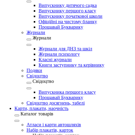
Випускнику дитячого садка
Випускнику першого класу
Випускнику початкової школи
Офіційні на чистому бланку
Прощавай Букварику
Журнали
Журнали
Журнали для ДНЗ та шкіл
Журнали психологу
Класні журнали
Книги заступнику та керівнику
Подяки
Свідоцтво
Свідоцтво
Випускника першого класу
Прощавай Букварику
Свідоцтво досягнень, табелі
Карти, плакати, наочність
Каталог товарів
Атласи і карти автошляхів
Набір плакатів, карток