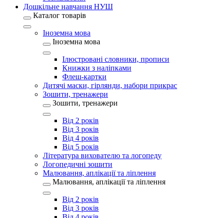
Дошкільне навчання НУШ
Каталог товарів
Іноземна мова
Іноземна мова
Ілюстровані словники, прописи
Книжки з наліпками
Флеш-картки
Дитячі маски, гірлянди, набори прикрас
Зошити, тренажери
Зошити, тренажери
Від 2 років
Від 3 років
Від 4 років
Від 5 років
Література вихователю та логопеду
Логопедичні зошити
Малювання, аплікації та ліплення
Малювання, аплікації та ліплення
Від 2 років
Від 3 років
Від 4 років