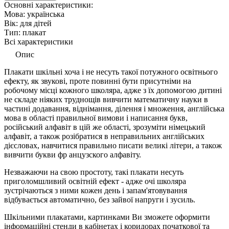
Основні характеристики:
Мова:
українська
Вік:
для дiтей
Тип:
плакат
Всі характеристики
Опис
Плакати шкільні хоча і не несуть такої потужного освітнього
ефекту, як звукові, проте повинні бути присутніми на
робочому місці кожного школяра, адже з їх допомогою дитині
не складе ніяких труднощів вивчити математичну науки в
частині додавання, віднімання, ділення і множення, англійська
мова в області правильної вимови і написання букв,
російський алфавіт в цій же області, зрозуміти німецький
алфавіт, а також розібратися в неправильних англійських
дієсловах, навчитися правильно писати великі літери, а також
вивчити букви фр анцузского алфавіту.
Незважаючи на свою простоту, такі плакати несуть
приголомшливий освітній ефект - адже очі школяра
зустрічаються з ними кожен день і запам'ятовування
відбувається автоматично, без зайвої напруги і зусиль.
Шкільними плакатами, картинками Ви зможете оформити
інформаційні стенди в кабінетах і коридорах початкової та