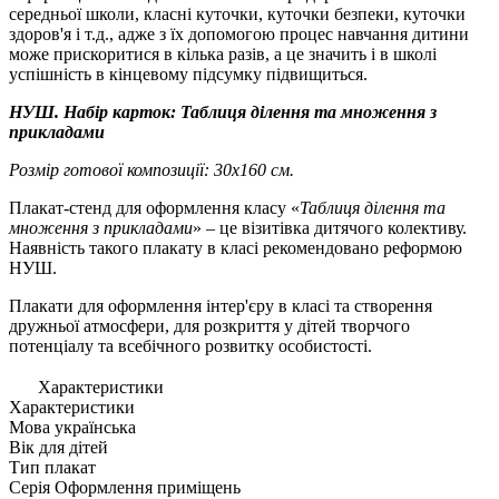
середньої школи, класні куточки, куточки безпеки, куточки
здоров'я і т.д., адже з їх допомогою процес навчання дитини
може прискоритися в кілька разів, а це значить і в школі
успішність в кінцевому підсумку підвищиться.
НУШ. Набір карток: Таблиця ділення та множення з
прикладами
Розмір готової композиції: 30х160 см.
Плакат-стенд для оформлення класу «
Таблиця ділення та
множення з прикладами
» – це візитівка дитячого колективу.
Наявність такого плакату в класі рекомендовано реформою
НУШ.
Плакати
для оформлення інтер'єру в класі та створення
дружньої атмосфери, для розкриття у дітей творчого
потенціалу та всебічного розвитку особистості.
Характеристики
Характеристики
Мова
українська
Вік
для дiтей
Тип
плакат
Серія
Оформлення приміщень