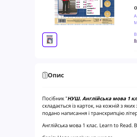
О
А
М
В
В
Опис
Посібник "
НУШ. Англійська мова 1 кл
складається із карток, на кожній з яки
подано написання і транскрипцію літе
Англійська мова 1 клас. Learn to Read.