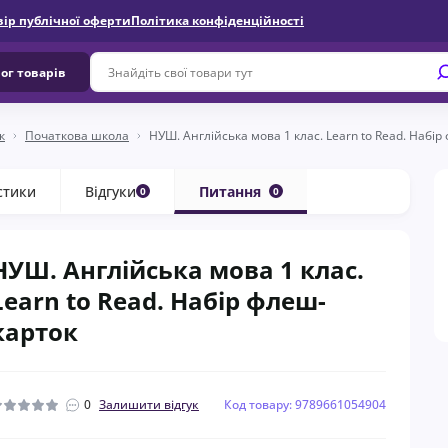
вір публічної оферти
Політика конфіденційності
ог товарів
к
Початкова школа
НУШ. Англійська мова 1 клас. Learn to Read. Набі
стики
Відгуки
Питання
0
0
НУШ. Англійська мова 1 клас.
Learn to Read. Набір флеш-
карток
0
Залишити відгук
Код товару: 9789661054904