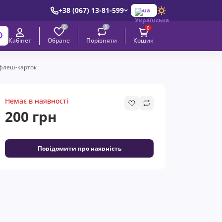
+38 (067) 13-81-599
ua
0
0
0
Обране
Порівняти
Кабінет
Кошик
р флеш-карток
Немає в наявності
200 грн
Повідомити про наявність