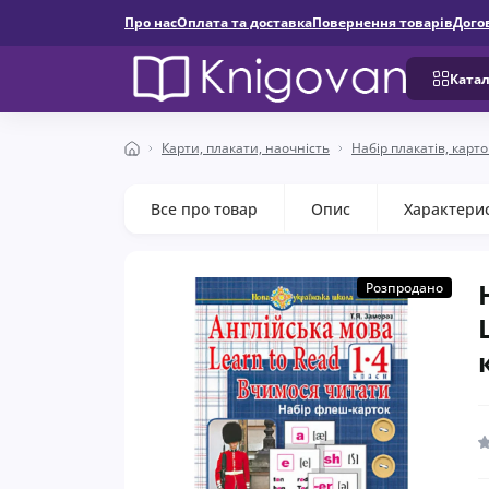
Про нас
Оплата та доставка
Повернення товарів
Дого
Катал
Карти, плакати, наочність
Набір плакатів, карто
Все про товар
Опис
Характери
Розпродано