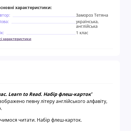
сновні характеристики:
втор:
Замороз Тетяна
ова:
українська,
англійська
ік:
1 клас
сі характеристики
ас. Learn to Read. Набір флеш-карток
"
х зображено певну літеру англійського алфавіту,
р.
 Вчимося читати. Набір флеш-карток.