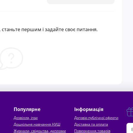
 станьте першим і задайте своє питання.
Популярне
Інформація
Дозвілля, ігри
Договір публічної оферти
Дошкільне навчання НУШ
Доставка та оплата
Журнали, свідоцтва, дипломи
Повернення товарів