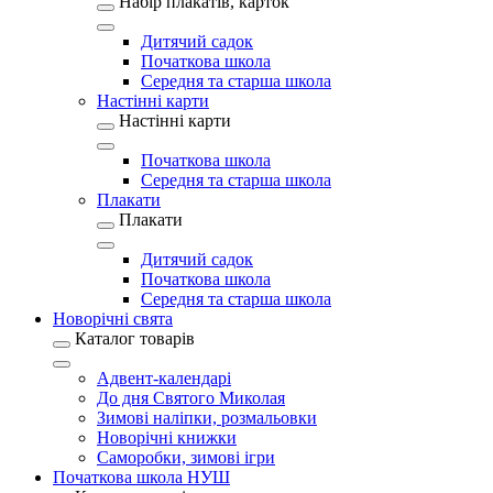
Набір плакатів, карток
Дитячий садок
Початкова школа
Середня та старша школа
Настінні карти
Настінні карти
Початкова школа
Середня та старша школа
Плакати
Плакати
Дитячий садок
Початкова школа
Середня та старша школа
Новорічні свята
Каталог товарів
Адвент-календарі
До дня Святого Миколая
Зимові наліпки, розмальовки
Новорічні книжки
Саморобки, зимові ігри
Початкова школа НУШ