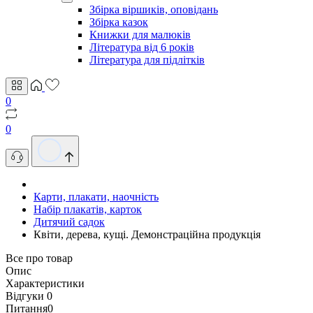
Збірка віршиків, оповідань
Збірка казок
Книжки для малюків
Література від 6 років
Література для підлітків
0
0
Карти, плакати, наочність
Набір плакатів, карток
Дитячий садок
Квіти, дерева, кущі. Демонстраційна продукція
Все про товар
Опис
Характеристики
Відгуки
0
Питання
0