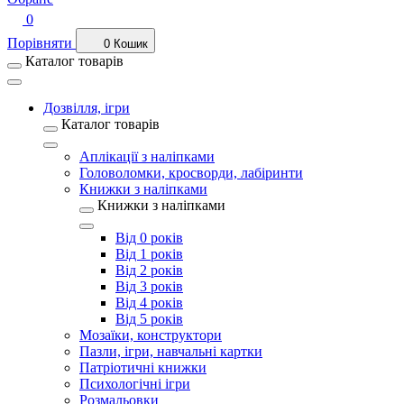
0
Порівняти
0
Кошик
Каталог товарів
Дозвілля, ігри
Каталог товарів
Аплікації з наліпками
Головоломки, кросворди, лабіринти
Книжки з наліпками
Книжки з наліпками
Від 0 років
Від 1 років
Від 2 років
Від 3 років
Від 4 років
Від 5 років
Мозаїки, конструктори
Пазли, ігри, навчальні картки
Патріотичні книжки
Психологічні ігри
Розмальовки