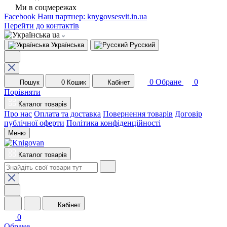
Ми в соцмережах
Facebook
Наш партнер: knygovsesvit.in.ua
Перейти до контактів
ua
Українська
Русский
0
Обране
0
Пошук
0
Кошик
Кабінет
Порівняти
Каталог товарів
Про нас
Оплата та доставка
Повернення товарів
Договір
публічної оферти
Політика конфіденційності
Меню
Каталог товарів
Кабінет
0
Обране