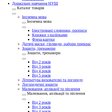
Дошкільне навчання НУШ
Каталог товарів
Іноземна мова
Іноземна мова
Ілюстровані словники, прописи
Книжки з наліпками
Флеш-картки
Дитячі маски, гірлянди, набори прикрас
Зошити, тренажери
Зошити, тренажери
Від 2 років
Від 3 років
Від 4 років
Від 5 років
Література вихователю та логопеду
Логопедичні зошити
Малювання, аплікації та ліплення
Малювання, аплікації та ліплення
Від 2 років
Від 3 років
Від 4 років