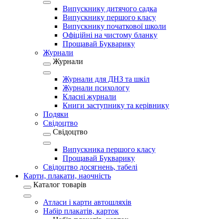
Випускнику дитячого садка
Випускнику першого класу
Випускнику початкової школи
Офіційні на чистому бланку
Прощавай Букварику
Журнали
Журнали
Журнали для ДНЗ та шкіл
Журнали психологу
Класні журнали
Книги заступнику та керівнику
Подяки
Свідоцтво
Свідоцтво
Випускника першого класу
Прощавай Букварику
Свідоцтво досягнень, табелі
Карти, плакати, наочність
Каталог товарів
Атласи і карти автошляхів
Набір плакатів, карток