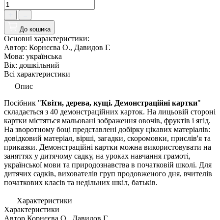
До кошика
Основні характеристики:
Автор:
Корнєєва О., Давидов Г.
Мова:
українська
Вік:
дошкiльний
Всі характеристики
Опис
Посібник "
Квіти, дерева, кущі. Демонстраційні картки
"
складається з 40 демонстраційних карток. На лицьовій стороні
картки містяться мальовані зображення овочів, фруктів і ягід.
На зворотному боці представлені добірку цікавих матеріалів:
довідковий матеріал, вірші, загадки, скоромовки, прислів'я та
приказки. Демонстраційні картки можна використовувати на
заняттях у дитячому садку, на уроках навчання грамоті,
української мови та природознавства в початковій школі. Для
дитячих садків, вихователів груп продовженого дня, вчителів
початкових класів та недільних шкіл, батьків.
Характеристики
Характеристики
Автор
Корнєєва О., Давидов Г.