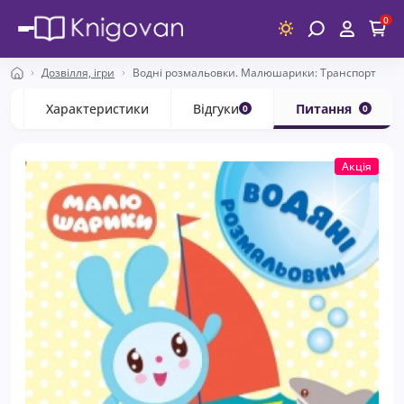
0
Дозвілля, ігри
Водні розмальовки. Малюшарики: Транспорт
с
Характеристики
Відгуки
Питання
0
0
Акція