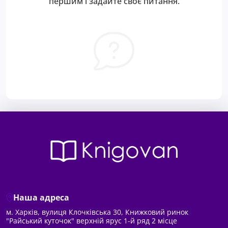
першим і задайте своє питання.
Наша адреса
м. Харків, вулиця Клочківська 30, Книжковий ринок
"Райський куточок" верхній ярус 1-й ряд 2 місце