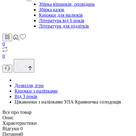
Збірка віршиків, оповідань
Збірка казок
Книжки для малюків
Література від 6 років
Література для підлітків
0
0
Дозвілля, ігри
Книжки з наліпками
Від 3 років
Цікавинки з наліпками УЛА Крамничка солодощів
Все про товар
Опис
Характеристики
Відгуки
0
Питання
0