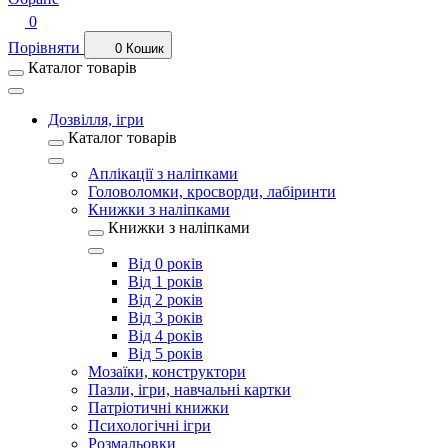
0
Порівняти
0
Кошик
Каталог товарів
Дозвілля, ігри
Каталог товарів
Аплікації з наліпками
Головоломки, кросворди, лабіринти
Книжки з наліпками
Книжки з наліпками
Від 0 років
Від 1 років
Від 2 років
Від 3 років
Від 4 років
Від 5 років
Мозаїки, конструктори
Пазли, ігри, навчальні картки
Патріотичні книжки
Психологічні ігри
Розмальовки