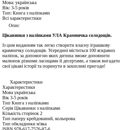
Мова:
українська
Вік:
3-5 років
Тип:
Книга з наліпками
Всі характеристики
Опис
Цікавинки з наліпками УЛА Крамничка солодощів.
Із цим виданням так легко створити власну іграшкову
крамничку солодощів. Усередині міститься 100 яскравих
наліпок, за допомогою яких дитина зможе доповнити
малюнок різними ласощами й десертами, а також вигадати
свої цікаві історії та поринути в захопливі пригоди!
Характеристики
Характеристики
Мова
українська
Вік
3-5 років
Тип
Книга з наліпками
Серія
Цікавинки з наліпками
Кількість сторінок
2
Тип паперу
крейдований, кольорова
Тип обкладинки
м'яка
ISBN
978-617-7576-87-6