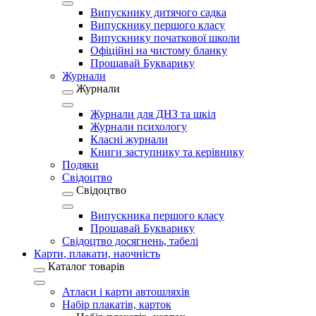
Випускнику дитячого садка
Випускнику першого класу
Випускнику початкової школи
Офіційні на чистому бланку
Прощавай Букварику
Журнали
Журнали
Журнали для ДНЗ та шкіл
Журнали психологу
Класні журнали
Книги заступнику та керівнику
Подяки
Свідоцтво
Свідоцтво
Випускника першого класу
Прощавай Букварику
Свідоцтво досягнень, табелі
Карти, плакати, наочність
Каталог товарів
Атласи і карти автошляхів
Набір плакатів, карток