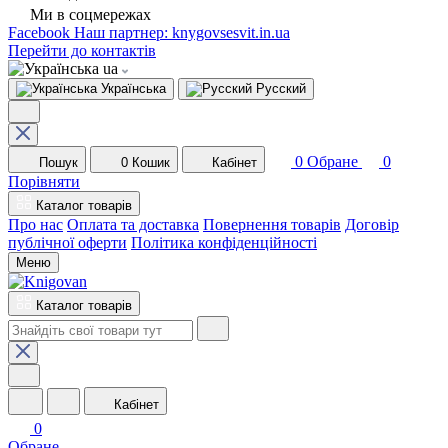
Ми в соцмережах
Facebook
Наш партнер: knygovsesvit.in.ua
Перейти до контактів
ua
Українська
Русский
0
Обране
0
Пошук
0
Кошик
Кабінет
Порівняти
Каталог товарів
Про нас
Оплата та доставка
Повернення товарів
Договір
публічної оферти
Політика конфіденційності
Меню
Каталог товарів
Кабінет
0
Обране