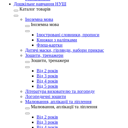
Дошкільне навчання НУШ
Каталог товарів
Іноземна мова
Іноземна мова
Ілюстровані словники, прописи
Книжки з наліпками
Флеш-картки
Дитячі маски, гірлянди, набори прикрас
Зошити, тренажери
Зошити, тренажери
Від 2 років
Від 3 років
Від 4 років
Від 5 років
Література вихователю та логопеду
Логопедичні зошити
Малювання, аплікації та ліплення
Малювання, аплікації та ліплення
Від 2 років
Від 3 років
Від 4 років