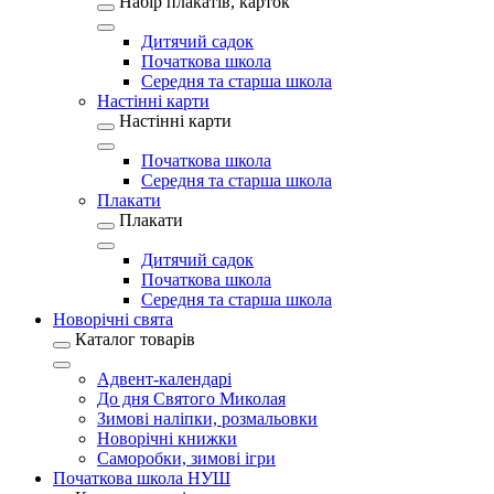
Набір плакатів, карток
Дитячий садок
Початкова школа
Середня та старша школа
Настінні карти
Настінні карти
Початкова школа
Середня та старша школа
Плакати
Плакати
Дитячий садок
Початкова школа
Середня та старша школа
Новорічні свята
Каталог товарів
Адвент-календарі
До дня Святого Миколая
Зимові наліпки, розмальовки
Новорічні книжки
Саморобки, зимові ігри
Початкова школа НУШ