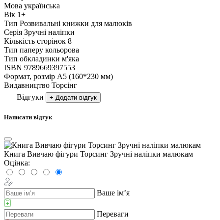
Мова
українська
Вік
1+
Тип
Розвивальні книжки для малюків
Серія
Зручні наліпки
Кількість сторінок
8
Тип паперу
кольорова
Тип обкладинки
м'яка
ISBN
9789669397553
Формат, розмір
А5 (160*230 мм)
Видавництво
Торсiнг
Відгуки
+ Додати відгук
Написати відгук
Книга Вивчаю фігури Торсинг Зручні наліпки малюкам
Оцінка:
Ваше ім’я
Переваги