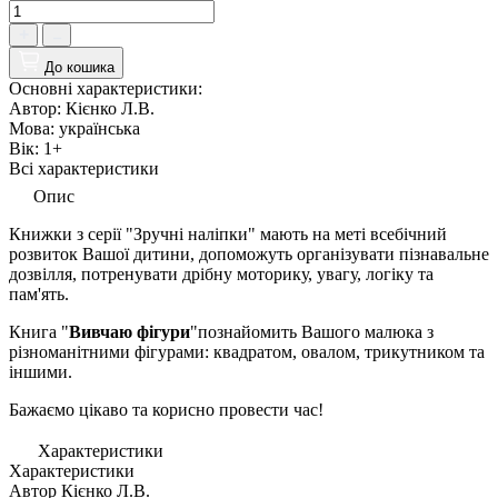
До кошика
Основні характеристики:
Автор:
Кієнко Л.В.
Мова:
українська
Вік:
1+
Всі характеристики
Опис
Книжки з серії "Зручні наліпки" мають на меті всебічний
розвиток Вашої дитини, допоможуть організувати пізнавальне
дозвілля, потренувати дрібну моторику, увагу, логіку та
пам'ять.
Книга "
Вивчаю фігури
"познайомить Вашого малюка з
різноманітними фігурами: квадратом, овалом, трикутником та
іншими.
Бажаємо цікаво та корисно провести час!
Характеристики
Характеристики
Автор
Кієнко Л.В.