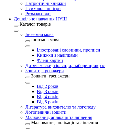
Патріотичні книжки
Психологічні ігри
Розмальовки
Дошкільне навчання НУШ
Каталог товарів
Іноземна мова
Іноземна мова
Ілюстровані словники, прописи
Книжки з наліпками
Флеш-картки
Дитячі маски, гірлянди, набори прикрас
Зошити, тренажери
Зошити, тренажери
Від 2 років
Від 3 років
Від 4 років
Від 5 років
Література вихователю та логопеду
Логопедичні зошити
Малювання, аплікації та ліплення
Малювання, аплікації та ліплення