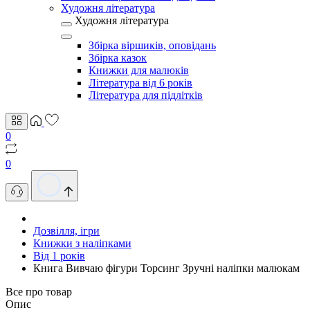
Художня література
Художня література
Збірка віршиків, оповідань
Збірка казок
Книжки для малюків
Література від 6 років
Література для підлітків
0
0
Дозвілля, ігри
Книжки з наліпками
Від 1 років
Книга Вивчаю фігури Торсинг Зручні наліпки малюкам
Все про товар
Опис