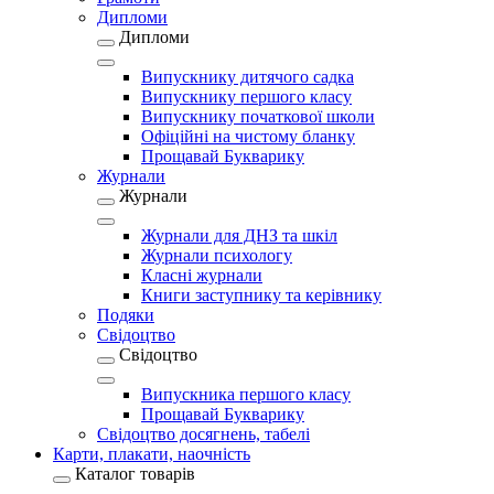
Дипломи
Дипломи
Випускнику дитячого садка
Випускнику першого класу
Випускнику початкової школи
Офіційні на чистому бланку
Прощавай Букварику
Журнали
Журнали
Журнали для ДНЗ та шкіл
Журнали психологу
Класні журнали
Книги заступнику та керівнику
Подяки
Свідоцтво
Свідоцтво
Випускника першого класу
Прощавай Букварику
Свідоцтво досягнень, табелі
Карти, плакати, наочність
Каталог товарів