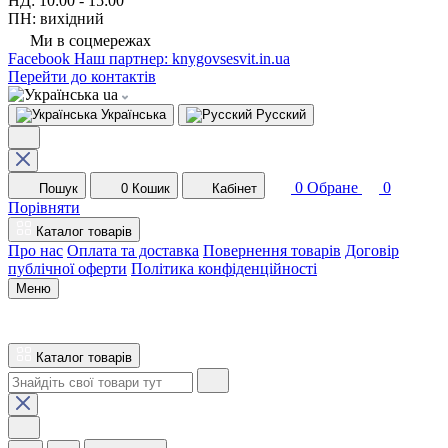
НД: 10:00 - 15:00
ПН: вихідний
Ми в соцмережах
Facebook
Наш партнер: knygovsesvit.in.ua
Перейти до контактів
ua
Українська
Русский
0
Обране
0
Пошук
0
Кошик
Кабінет
Порівняти
Каталог товарів
Про нас
Оплата та доставка
Повернення товарів
Договір
публічної оферти
Політика конфіденційності
Меню
Каталог товарів