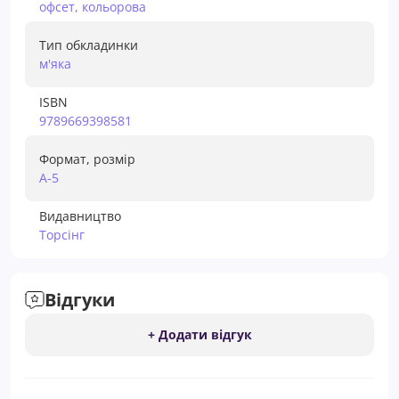
офсет, кольорова
Тип обкладинки
м'яка
ISBN
9789669398581
Формат, розмір
А-5
Видавництво
Торсiнг
Відгуки
+ Додати відгук