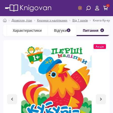
0
Дозвілля, ігри
Книжки з наліпками
Від 1 років
Книга Ку-ку-р
с
Характеристики
Відгуки
Питання
0
0
Акція