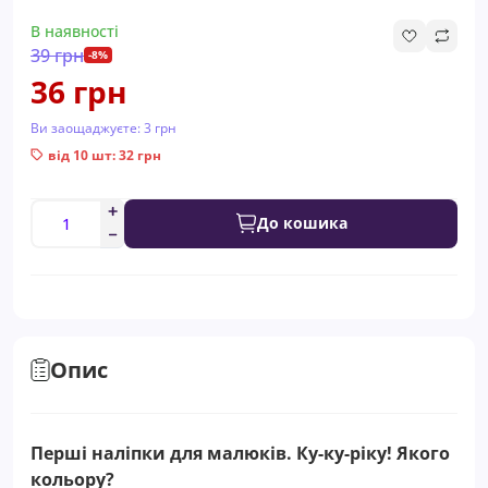
В наявності
39 грн
-8%
36 грн
Ви заощаджуєте:
3 грн
від 10 шт: 32 грн
До кошика
Опис
Перші наліпки для малюків. Ку-ку-ріку! Якого
кольору?