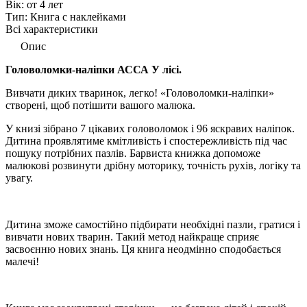
Вік:
от 4 лет
Тип:
Книга с наклейками
Всі характеристики
Опис
Головоломки-наліпки АССА У лісі.
Вивчати диких тваринок, легко! «Головоломки-наліпки»
створені, щоб потішити вашого малюка.
У книзі зібрано 7 цікавих головоломок і 96 яскравих наліпок.
Дитина проявлятиме кмітливість і спостережливість під час
пошуку потрібних пазлів. Барвиста книжка допоможе
малюкові розвинути дрібну моторику, точність рухів, логіку та
увагу.
Дитина зможе самостійно підбирати необхідні пазли, гратися і
вивчати нових тварин. Такий метод найкраще сприяє
засвоєнню нових знань. Ця книга неодмінно сподобається
малечі!