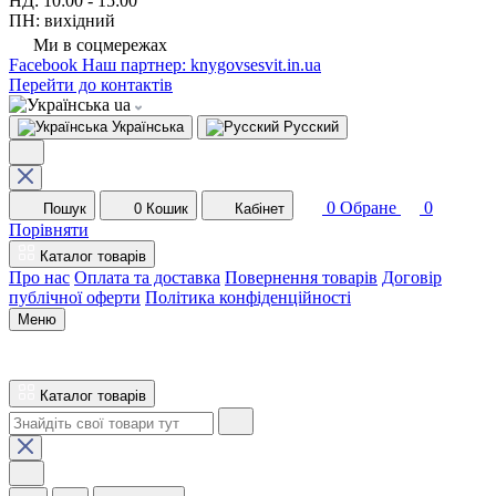
НД: 10:00 - 15:00
ПН: вихідний
Ми в соцмережах
Facebook
Наш партнер: knygovsesvit.in.ua
Перейти до контактів
ua
Українська
Русский
0
Обране
0
Пошук
0
Кошик
Кабінет
Порівняти
Каталог товарів
Про нас
Оплата та доставка
Повернення товарів
Договір
публічної оферти
Політика конфіденційності
Меню
Каталог товарів