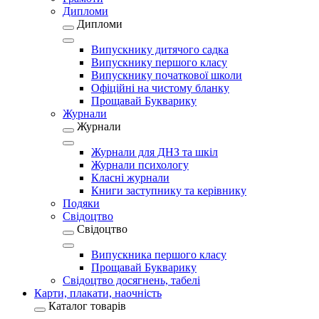
Дипломи
Дипломи
Випускнику дитячого садка
Випускнику першого класу
Випускнику початкової школи
Офіційні на чистому бланку
Прощавай Букварику
Журнали
Журнали
Журнали для ДНЗ та шкіл
Журнали психологу
Класні журнали
Книги заступнику та керівнику
Подяки
Свідоцтво
Свідоцтво
Випускника першого класу
Прощавай Букварику
Свідоцтво досягнень, табелі
Карти, плакати, наочність
Каталог товарів