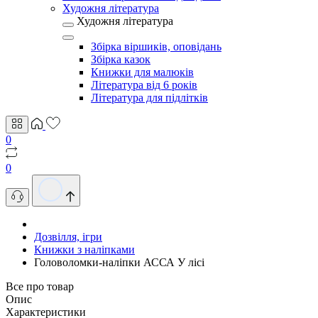
Художня література
Художня література
Збірка віршиків, оповідань
Збірка казок
Книжки для малюків
Література від 6 років
Література для підлітків
0
0
Дозвілля, ігри
Книжки з наліпками
Головоломки-наліпки АССА У лісі
Все про товар
Опис
Характеристики