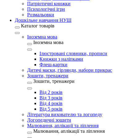
Патріотичні книжки
Психологічні ігри
Розмальовки
Дошкільне навчання НУШ
Каталог товарів
Іноземна мова
Іноземна мова
Ілюстровані словники, прописи
Книжки з наліпками
Флеш-картки
Дитячі маски, гірлянди, набори прикрас
Зошити, тренажери
Зошити, тренажери
Від 2 років
Від 3 років
Від 4 років
Від 5 років
Література вихователю та логопеду
Логопедичні зошити
Малювання, аплікації та ліплення
Малювання, аплікації та ліплення