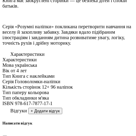
Книга має заокруглені сторінки — це безпека дітей і спокій
батьків.
Серія «Розумні наліпки» покликана перетворити навчання на
веселу й захопливу забавку. Завдяки вдало підібраним
ілюстраціям і завданням дитина розвиватиме увагу, логіку,
точність рухів і дрібну моторику.
Характеристики
Характеристики
Мова
українська
Вік
от 4 лет
Тип
Книга с наклейками
Серія
Головоломки-наліпки
Кількість сторінок
12+ 96 наліпок
Тип паперу
кольорова
Тип обкладинки
м'яка
ISBN
978-617-7877-17-1
Відгуки
+ Додати відгук
Написати відгук