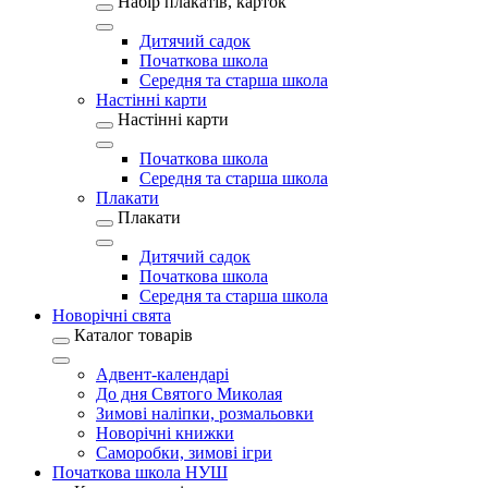
Набір плакатів, карток
Дитячий садок
Початкова школа
Середня та старша школа
Настінні карти
Настінні карти
Початкова школа
Середня та старша школа
Плакати
Плакати
Дитячий садок
Початкова школа
Середня та старша школа
Новорічні свята
Каталог товарів
Адвент-календарі
До дня Святого Миколая
Зимові наліпки, розмальовки
Новорічні книжки
Саморобки, зимові ігри
Початкова школа НУШ