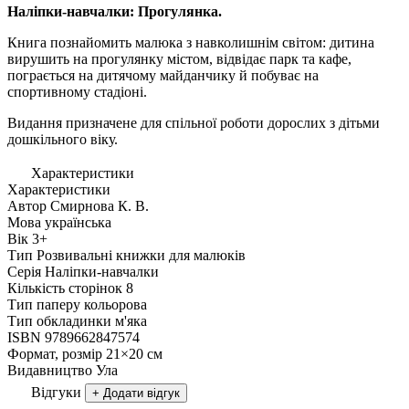
Наліпки-навчалки: Прогулянка.
Книга познайомить малюка з навколишнім світом: дитина
вирушить на прогулянку містом, відвідає парк та кафе,
пограється на дитячому майданчику й побуває на
спортивному стадіоні.
Видання призначене для спільної роботи дорослих з дітьми
дошкільного віку.
Характеристики
Характеристики
Автор
Смирнова К. В.
Мова
українська
Вік
3+
Тип
Розвивальні книжки для малюків
Серія
Наліпки-навчалки
Кількість сторінок
8
Тип паперу
кольорова
Тип обкладинки
м'яка
ISBN
9789662847574
Формат, розмір
21×20 см
Видавництво
Ула
Відгуки
+ Додати відгук