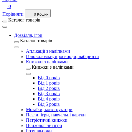
0
Порівняти
0
Кошик
Каталог товарів
Дозвілля, ігри
Каталог товарів
Аплікації з наліпками
Головоломки, кросворди, лабіринти
Книжки з наліпками
Книжки з наліпками
Від 0 років
Від 1 років
Від 2 років
Від 3 років
Від 4 років
Від 5 років
Мозаїки, конструктори
Пазли, ігри, навчальні картки
Патріотичні книжки
Психологічні ігри
Розмальовки