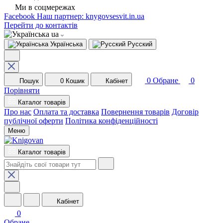
Ми в соцмережах
Facebook
Наш партнер: knygovsesvit.in.ua
Перейти до контактів
ua
Українська
Русский
0
Обране
0
Пошук
0
Кошик
Кабінет
Порівняти
Каталог товарів
Про нас
Оплата та доставка
Повернення товарів
Договір
публічної оферти
Політика конфіденційності
Меню
Каталог товарів
Кабінет
0
Обране