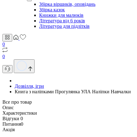
Збірка віршиків, оповідань
Збірка казок
Книжки для малюків
Література від 6 років
Література для підлітків
0
0
Дозвілля, ігри
Книга з наліпками Прогулянка УЛА Наліпки Навчалки
Все про товар
Опис
Характеристики
Відгуки
0
Питання
0
Акція