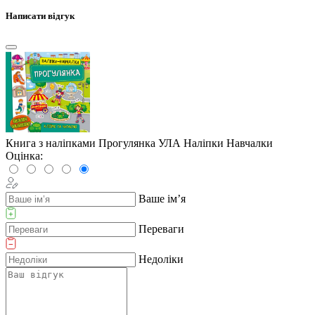
Написати відгук
Книга з наліпками Прогулянка УЛА Наліпки Навчалки
Оцінка:
Ваше ім’я
Переваги
Недоліки