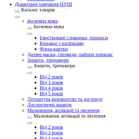
Дошкільне навчання НУШ
Каталог товарів
Іноземна мова
Іноземна мова
Ілюстровані словники, прописи
Книжки з наліпками
Флеш-картки
Дитячі маски, гірлянди, набори прикрас
Зошити, тренажери
Зошити, тренажери
Від 2 років
Від 3 років
Від 4 років
Від 5 років
Література вихователю та логопеду
Логопедичні зошити
Малювання, аплікації та ліплення
Малювання, аплікації та ліплення
Від 2 років
Від 3 років
Від 4 років