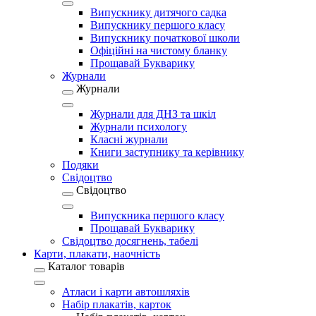
Випускнику дитячого садка
Випускнику першого класу
Випускнику початкової школи
Офіційні на чистому бланку
Прощавай Букварику
Журнали
Журнали
Журнали для ДНЗ та шкіл
Журнали психологу
Класні журнали
Книги заступнику та керівнику
Подяки
Свідоцтво
Свідоцтво
Випускника першого класу
Прощавай Букварику
Свідоцтво досягнень, табелі
Карти, плакати, наочність
Каталог товарів
Атласи і карти автошляхів
Набір плакатів, карток