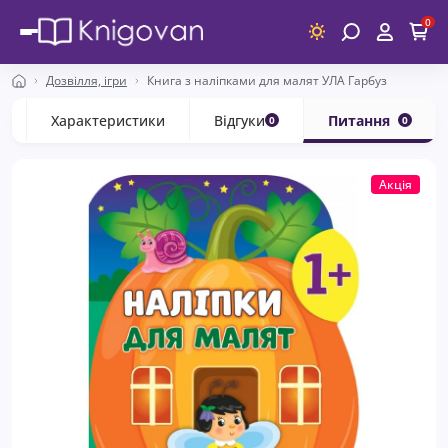
0
Дозвілля, ігри
Книга з наліпками для малят УЛА Гарбуз
с
Характеристики
Відгуки
Питання
0
0
Акція