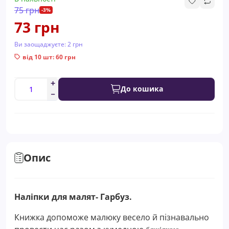
75 грн
-3%
73 грн
Ви заощаджуєте:
2 грн
від 10 шт: 60 грн
До кошика
Опис
Наліпки для малят- Гарбуз.
Книжка допоможе малюку весело й пізнавально