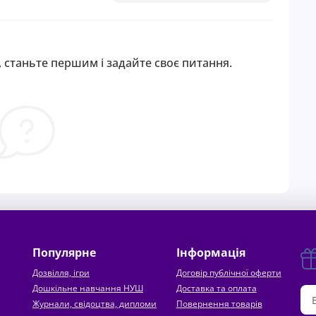
 станьте першим і задайте своє питання.
Популярне
Інформація
Дозвілля, ігри
Договір публічної оферти
Дошкільне навчання НУШ
Доставка та оплата
Журнали, свідоцтва, дипломи
Повернення товарів