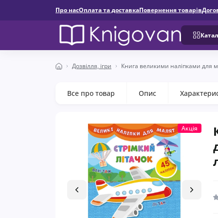
Про нас
Оплата та доставка
Повернення товарів
Дого
Катал
Дозвілля, ігри
Книга великими наліпками для м
Все про товар
Опис
Характери
Акція