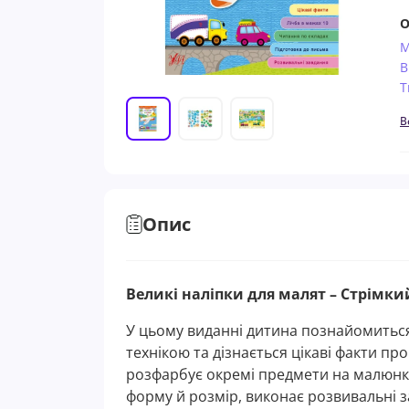
О
М
В
Т
В
Опис
Великі наліпки для малят – Стрімки
У цьому виданні дитина познайомитьс
технікою та дізнається цікаві факти про
розфарбує окремі предмети на малюнка
форму й розмір, виконає розвивальні з