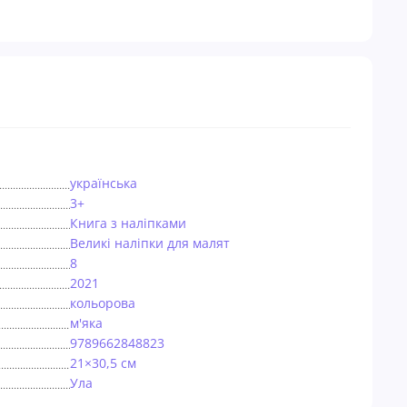
українська
3+
Книга з наліпками
Великі наліпки для малят
8
2021
кольорова
м'яка
9789662848823
21×30,5 см
Ула