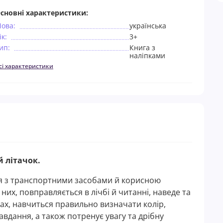
сновні характеристики:
ова:
українська
ік:
3+
ип:
Книга з
наліпками
сі характеристики
й літачок.
я з транспортними засобами й корисною
 них, повправляється в лічбі й читанні, наведе та
х, навчиться правильно визначати колір,
авдання, а також потренує увагу та дрібну