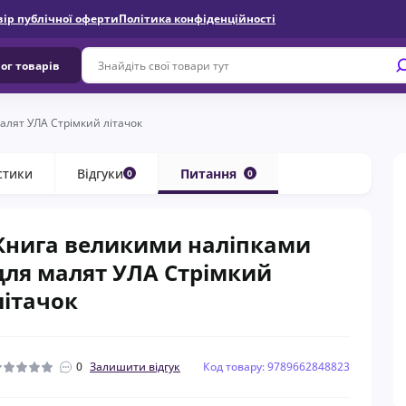
вір публічної оферти
Політика конфіденційності
ог товарів
алят УЛА Стрімкий літачок
стики
Відгуки
Питання
0
0
Книга великими наліпками
для малят УЛА Стрімкий
літачок
0
Залишити відгук
Код товару: 9789662848823