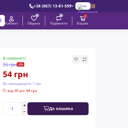
+38 (067) 13-81-599
ua
0
0
0
Обране
Порівняти
Кабінет
Кошик
В наявності
55 грн
-2%
54 грн
Ви заощаджуєте:
1 грн
від 10 шт: 44 грн
До кошика