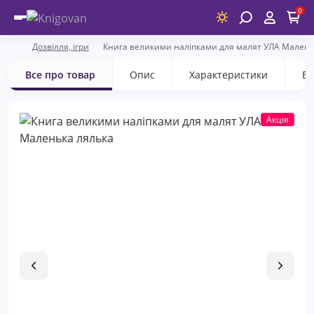
0
Дозвілля, ігри
Книга великими наліпками для малят УЛА Малень
Все про товар
Опис
Характеристики
Ві
Акція