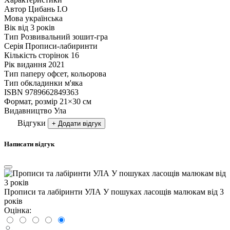
Автор
Цибань І.О
Мова
українська
Вік
від 3 років
Тип
Розвивальний зошит-гра
Серія
Прописи-лабиринти
Кількість сторінок
16
Рік видання
2021
Тип паперу
офсет, кольорова
Тип обкладинки
м'яка
ISBN
9789662849363
Формат, розмір
21×30 см
Видавництво
Ула
Відгуки
+ Додати відгук
Написати відгук
Прописи та лабіринти УЛА У пошуках ласощів малюкам від 3
років
Оцінка: