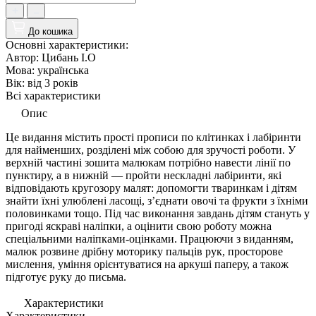
До кошика
Основні характеристики:
Автор:
Цибань І.О
Мова:
українська
Вік:
від 3 років
Всі характеристики
Опис
Це видання містить прості прописи по клітинках і лабіринти
для найменших, розділені між собою для зручості роботи. У
верхній частині зошита малюкам потрібно навести лінії по
пунктиру, а в нижній — пройти нескладні лабіринти, які
відповідають кругозору малят: допомогти тваринкам і дітям
знайти їхні улюблені ласощі, з’єднати овочі та фрукти з їхніми
половинками тощо. Під час виконання завдань дітям стануть у
пригоді яскраві наліпки, а оцінити свою роботу можна
спеціальними наліпками-оцінками. Працюючи з виданням,
малюк розвине дрібну моторику пальців рук, просторове
мислення, уміння орієнтуватися на аркуші паперу, а також
підготує руку до письма.
Характеристики
Характеристики