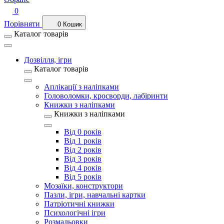
0
Порівняти
0
Кошик
Каталог товарів
Дозвілля, ігри
Каталог товарів
Аплікації з наліпками
Головоломки, кросворди, лабіринти
Книжки з наліпками
Книжки з наліпками
Від 0 років
Від 1 років
Від 2 років
Від 3 років
Від 4 років
Від 5 років
Мозаїки, конструктори
Пазли, ігри, навчальні картки
Патріотичні книжки
Психологічні ігри
Розмальовки