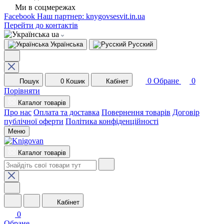
Ми в соцмережах
Facebook
Наш партнер: knygovsesvit.in.ua
Перейти до контактів
ua
Українська
Русский
0
Обране
0
Пошук
0
Кошик
Кабінет
Порівняти
Каталог товарів
Про нас
Оплата та доставка
Повернення товарів
Договір
публічної оферти
Політика конфіденційності
Меню
Каталог товарів
Кабінет
0
Обране