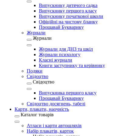
Випускнику дитячого садка
Випускнику першого класу
Випускнику початкової школи
Офіційні на чистому бланку
Прощавай Букварику
Журнали
Журнали
Журнали для ДНЗ та шкіл
Журнали психологу
Класні журнали
Книги заступнику та керівнику
Подяки
Свідоцтво
Свідоцтво
Випускника першого класу
Прощавай Букварику
Свідоцтво досягнень, табелі
Карти, плакати, наочність
Каталог товарів
Атласи і карти автошляхів
Набір плакатів, карток