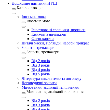
Дошкільне навчання НУШ
Каталог товарів
Іноземна мова
Іноземна мова
Ілюстровані словники, прописи
Книжки з наліпками
Флеш-картки
Дитячі маски, гірлянди, набори прикрас
Зошити, тренажери
Зошити, тренажери
Від 2 років
Від 3 років
Від 4 років
Від 5 років
Література вихователю та логопеду
Логопедичні зошити
Малювання, аплікації та ліплення
Малювання, аплікації та ліплення
Від 2 років
Від 3 років
Від 4 років