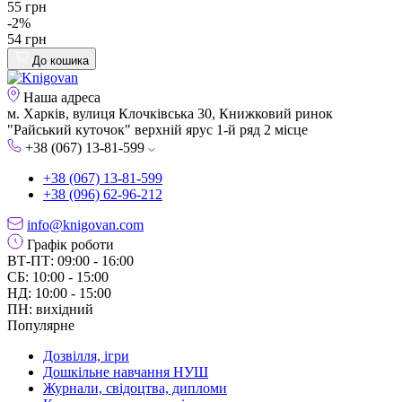
55 грн
-2%
54 грн
До кошика
Наша адреса
м. Харків, вулиця Клочківська 30, Книжковий ринок
"Райський куточок" верхній ярус 1-й ряд 2 місце
+38 (067) 13-81-599
+38 (067) 13-81-599
+38 (096) 62-96-212
info@knigovan.com
Графік роботи
ВТ-ПТ: 09:00 - 16:00
СБ: 10:00 - 15:00
НД: 10:00 - 15:00
ПН: вихідний
Популярне
Дозвілля, ігри
Дошкільне навчання НУШ
Журнали, свідоцтва, дипломи