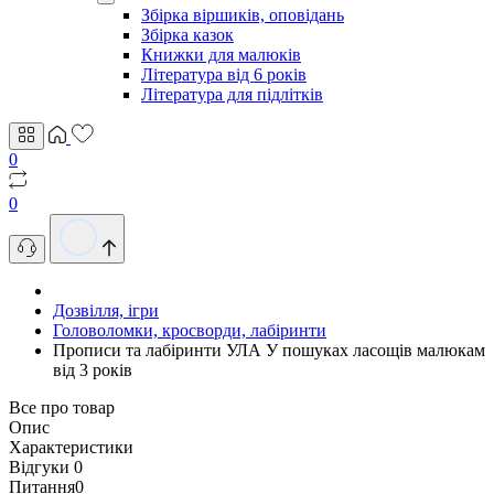
Збірка віршиків, оповідань
Збірка казок
Книжки для малюків
Література від 6 років
Література для підлітків
0
0
Дозвілля, ігри
Головоломки, кросворди, лабіринти
Прописи та лабіринти УЛА У пошуках ласощів малюкам
від 3 років
Все про товар
Опис
Характеристики
Відгуки
0
Питання
0