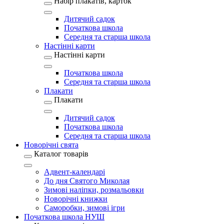
Набір плакатів, карток
Дитячий садок
Початкова школа
Середня та старша школа
Настінні карти
Настінні карти
Початкова школа
Середня та старша школа
Плакати
Плакати
Дитячий садок
Початкова школа
Середня та старша школа
Новорічні свята
Каталог товарів
Адвент-календарі
До дня Святого Миколая
Зимові наліпки, розмальовки
Новорічні книжки
Саморобки, зимові ігри
Початкова школа НУШ