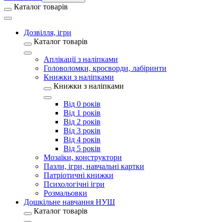
Каталог товарів
Дозвілля, ігри
Каталог товарів
Аплікації з наліпками
Головоломки, кросворди, лабіринти
Книжки з наліпками
Книжки з наліпками
Від 0 років
Від 1 років
Від 2 років
Від 3 років
Від 4 років
Від 5 років
Мозаїки, конструктори
Пазли, ігри, навчальні картки
Патріотичні книжки
Психологічні ігри
Розмальовки
Дошкільне навчання НУШ
Каталог товарів