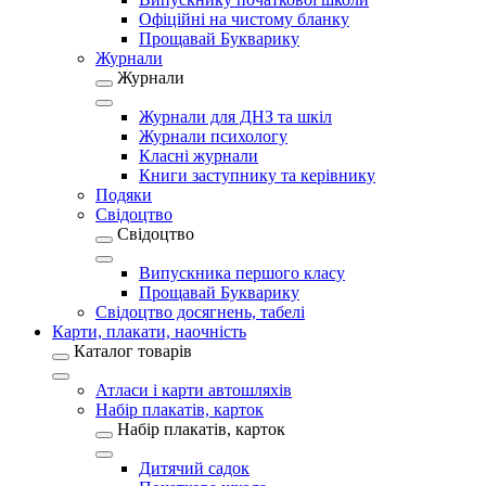
Офіційні на чистому бланку
Прощавай Букварику
Журнали
Журнали
Журнали для ДНЗ та шкіл
Журнали психологу
Класні журнали
Книги заступнику та керівнику
Подяки
Свідоцтво
Свідоцтво
Випускника першого класу
Прощавай Букварику
Свідоцтво досягнень, табелі
Карти, плакати, наочність
Каталог товарів
Атласи і карти автошляхів
Набір плакатів, карток
Набір плакатів, карток
Дитячий садок