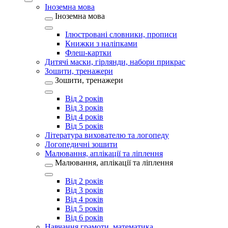
Іноземна мова
Іноземна мова
Ілюстровані словники, прописи
Книжки з наліпками
Флеш-картки
Дитячі маски, гірлянди, набори прикрас
Зошити, тренажери
Зошити, тренажери
Від 2 років
Від 3 років
Від 4 років
Від 5 років
Література вихователю та логопеду
Логопедичні зошити
Малювання, аплікації та ліплення
Малювання, аплікації та ліплення
Від 2 років
Від 3 років
Від 4 років
Від 5 років
Від 6 років
Навчання грамоти, математика