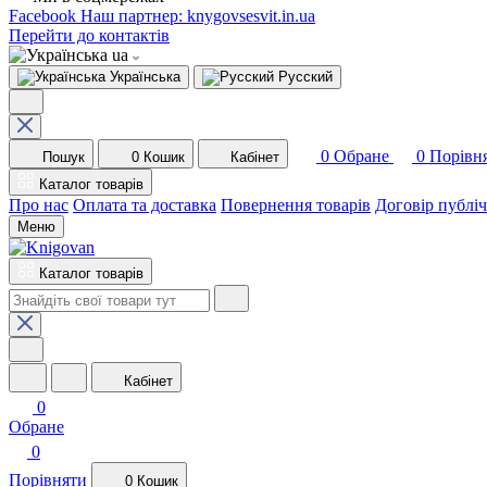
Facebook
Наш партнер: knygovsesvit.in.ua
Перейти до контактів
ua
Українська
Русский
0
Обране
0
Порівн
Пошук
0
Кошик
Кабінет
Каталог товарів
Про нас
Оплата та доставка
Повернення товарів
Договір публі
Меню
Каталог товарів
Кабінет
0
Обране
0
Порівняти
0
Кошик