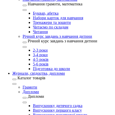
Навчання грамоти, математика
Буквар, абетка
Набори карток для навчання
Тренажери та зошити
Читаємо по складам
Читання
Річний курс завдань з навчання дитини
Річний курс завдань з навчання дитини
2-3 роки
3-4 роки
4-5 років
5-6 років
Підготовка до школи
Журнали, свідоцтва, дипломи
Каталог товарів
Грамоти
Дипломи
Дипломи
Випускнику дитячого садка
Випускнику першого класу
Випускнику початкової школи