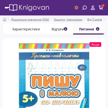
0
Дошкільне навчання НУШ
Зошити, тренажери
Від 5 років
с
Характеристики
Відгуки
Питання
0
0
Акція