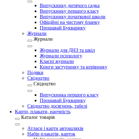
Випускнику дитячого садка
Випускнику першого класу
Випускнику початкової школи
Офіційні на чистому бланку
Прощавай Букварику
Журнали
Журнали
Журнали для ДНЗ та шкіл
Журнали психологу
Класні журнали
Книги заступнику та керівнику
Подяки
Свідоцтво
Свідоцтво
Випускника першого класу
Прощавай Букварику
Свідоцтво досягнень, табелі
Карти, плакати, наочність
Каталог товарів
Атласи і карти автошляхів
Набір плакатів, карток