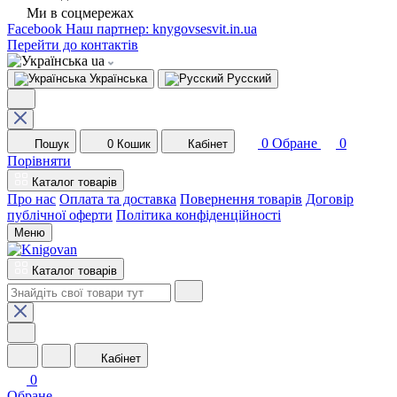
Ми в соцмережах
Facebook
Наш партнер: knygovsesvit.in.ua
Перейти до контактів
ua
Українська
Русский
0
Обране
0
Пошук
0
Кошик
Кабінет
Порівняти
Каталог товарів
Про нас
Оплата та доставка
Повернення товарів
Договір
публічної оферти
Політика конфіденційності
Меню
Каталог товарів
Кабінет
0
Обране