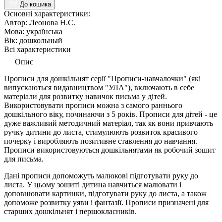
До кошика
Основні характеристики:
Автор:
Леонова Н.С.
Мова:
українська
Вік:
дошкольный
Всі характеристики
Опис
Прописи для дошкільнят серії "Прописи-навчалочки" (які
випускаються видавництвом "УЛА"), включають в себе
матеріали для розвитку навичок письма у дітей.
Використовувати прописи можна з самого раннього
дошкільного віку, починаючи з 5 років. Прописи для дітей - це
дуже важливий методичний матеріал, так як вони привчають
ручку дитини до листа, стимулюють розвиток красивого
почерку і виробляють позитивне ставлення до навчання.
Прописи використовуються дошкільнятами як робочий зошит
для письма.
Дані прописи допоможуть малюкові підготувати руку до
листа. У цьому зошиті дитина навчиться малювати і
доповнювати картинки, підготувати руку до листа, а також
допоможе розвитку уяви і фантазії. Прописи призначені для
старших дошкільнят і першокласників.