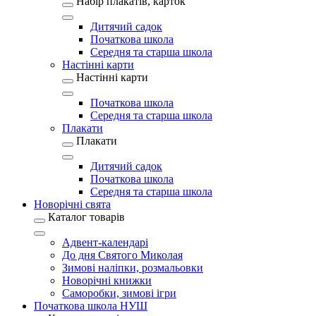
Набір плакатів, карток
Дитячий садок
Початкова школа
Середня та старша школа
Настінні карти
Настінні карти
Початкова школа
Середня та старша школа
Плакати
Плакати
Дитячий садок
Початкова школа
Середня та старша школа
Новорічні свята
Каталог товарів
Адвент-календарі
До дня Святого Миколая
Зимові наліпки, розмальовки
Новорічні книжки
Саморобки, зимові ігри
Початкова школа НУШ