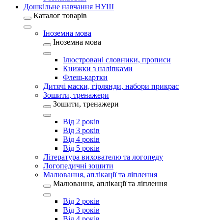
Дошкільне навчання НУШ
Каталог товарів
Іноземна мова
Іноземна мова
Ілюстровані словники, прописи
Книжки з наліпками
Флеш-картки
Дитячі маски, гірлянди, набори прикрас
Зошити, тренажери
Зошити, тренажери
Від 2 років
Від 3 років
Від 4 років
Від 5 років
Література вихователю та логопеду
Логопедичні зошити
Малювання, аплікації та ліплення
Малювання, аплікації та ліплення
Від 2 років
Від 3 років
Від 4 років