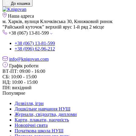
До кошика
Наша адреса
м. Харків, вулиця Клочківська 30, Книжковий ринок
"Райський куточок" верхній ярус 1-й ряд 2 місце
+38 (067) 13-81-599
+38 (067) 13-81-599
+38 (096) 62-96-212
info@knigovan.com
Графік роботи
ВТ-ПТ: 09:00 - 16:00
СБ: 10:00 - 15:00
НД: 10:00 - 15:00
ПН: вихідний
Популярне
Дозвілля, ігри
Дошкільне навчання НУШ
Журнали, свідоцтва, дипломи
Карти, плакати, наочність
Новорічні свята
Початкова школа НУШ