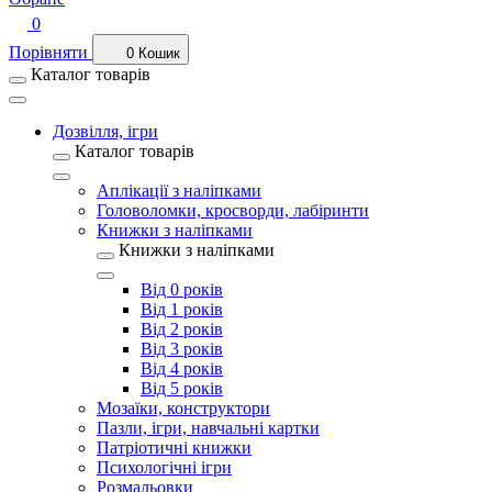
0
Порівняти
0
Кошик
Каталог товарів
Дозвілля, ігри
Каталог товарів
Аплікації з наліпками
Головоломки, кросворди, лабіринти
Книжки з наліпками
Книжки з наліпками
Від 0 років
Від 1 років
Від 2 років
Від 3 років
Від 4 років
Від 5 років
Мозаїки, конструктори
Пазли, ігри, навчальні картки
Патріотичні книжки
Психологічні ігри
Розмальовки