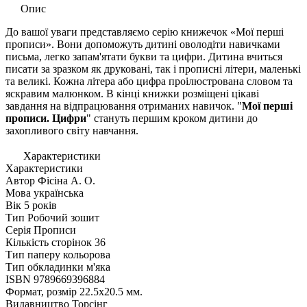
Опис
До вашої уваги представляємо серію книжечок «Мої перші
прописи». Вони допоможуть дитині оволодіти навичками
письма, легко запам'ятати букви та цифри. Дитина вчиться
писати за зразком як друковані, так і прописні літери, маленькі
та великі. Кожна літера або цифра проілюстрована словом та
яскравим малюнком. В кінці книжки розміщені цікаві
завдання на відпрацювання отриманих навичок. "
Мої перші
прописи. Цифри
" стануть першим кроком дитини до
захопливого світу навчання.
Характеристики
Характеристики
Автор
Фісіна А. О.
Мова
українська
Вік
5 років
Тип
Робочий зошит
Серія
Прописи
Кількість сторінок
36
Тип паперу
кольорова
Тип обкладинки
м'яка
ISBN
9789669396884
Формат, розмір
22.5х20.5 мм.
Видавництво
Торсiнг