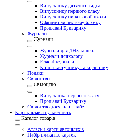
Випускнику дитячого садка
Випускнику першого класу
Випускнику початкової школи
Офіційні на чистому бланку
Прощавай Букварику
Журнали
Журнали
Журнали для ДНЗ та шкіл
Журнали психологу
Класні журнали
Книги заступнику та керівнику
Подяки
Свідоцтво
Свідоцтво
Випускника першого класу
Прощавай Букварику
Свідоцтво досягнень, табелі
Карти, плакати, наочність
Каталог товарів
Атласи і карти автошляхів
Набір плакатів, карток