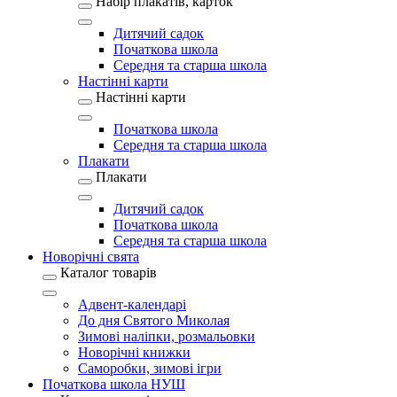
Набір плакатів, карток
Дитячий садок
Початкова школа
Середня та старша школа
Настінні карти
Настінні карти
Початкова школа
Середня та старша школа
Плакати
Плакати
Дитячий садок
Початкова школа
Середня та старша школа
Новорічні свята
Каталог товарів
Адвент-календарі
До дня Святого Миколая
Зимові наліпки, розмальовки
Новорічні книжки
Саморобки, зимові ігри
Початкова школа НУШ