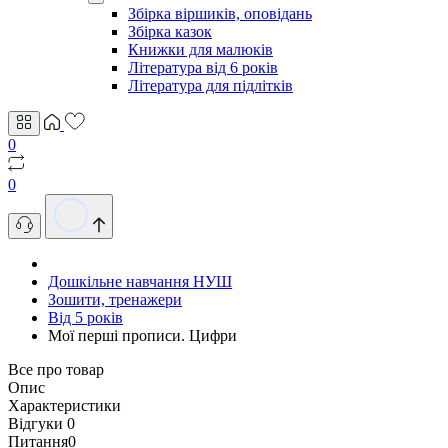
Збірка віршиків, оповідань
Збірка казок
Книжки для малюків
Література від 6 років
Література для підлітків
0
0
Дошкільне навчання НУШ
Зошити, тренажери
Від 5 років
Мої перші прописи. Цифри
Все про товар
Опис
Характеристики
Відгуки
0
Питання
0