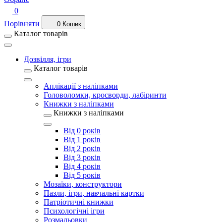
0
Порівняти
0
Кошик
Каталог товарів
Дозвілля, ігри
Каталог товарів
Аплікації з наліпками
Головоломки, кросворди, лабіринти
Книжки з наліпками
Книжки з наліпками
Від 0 років
Від 1 років
Від 2 років
Від 3 років
Від 4 років
Від 5 років
Мозаїки, конструктори
Пазли, ігри, навчальні картки
Патріотичні книжки
Психологічні ігри
Розмальовки