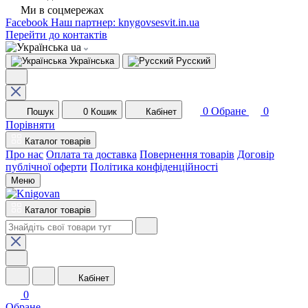
Ми в соцмережах
Facebook
Наш партнер: knygovsesvit.in.ua
Перейти до контактів
ua
Українська
Русский
0
Обране
0
Пошук
0
Кошик
Кабінет
Порівняти
Каталог товарів
Про нас
Оплата та доставка
Повернення товарів
Договір
публічної оферти
Політика конфіденційності
Меню
Каталог товарів
Кабінет
0
Обране