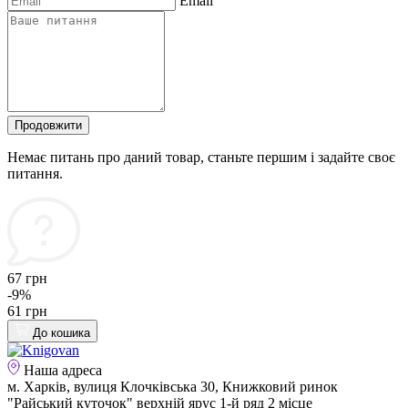
Email
Продовжити
Немає питань про даний товар, станьте першим і задайте своє
питання.
67 грн
-9%
61 грн
До кошика
Наша адреса
м. Харків, вулиця Клочківська 30, Книжковий ринок
"Райський куточок" верхній ярус 1-й ряд 2 місце