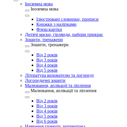
Іноземна мова
Іноземна мова
Ілюстровані словники, прописи
Книжки з наліпками
Флеш-картки
Дитячі маски, гірлянди, набори прикрас
Зошити, тренажери
Зошити, тренажери
Від 2 років
Від 3 років
Від 4 років
Від 5 років
Література вихователю та логопеду
Логопедичні зошити
Малювання, аплікації та ліплення
Малювання, аплікації та ліплення
Від 2 років
Від 3 років
Від 4 років
Від 5 років
Від 6 років
Навчання грамоти, математика