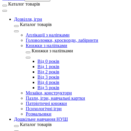
Каталог товарів
Дозвілля, ігри
Каталог товарів
Аплікації з наліпками
Головоломки, кросворди, лабіринти
Книжки з наліпками
Книжки з наліпками
Від 0 років
Від 1 років
Від 2 років
Від 3 років
Від 4 років
Від 5 років
Мозаїки, конструктори
Пазли, ігри, навчальні картки
Патріотичні книжки
Психологічні ігри
Розмальовки
Дошкільне навчання НУШ
Каталог товарів