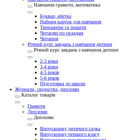
Навчання грамоти, математика
Буквар, абетка
Набори карток для навчання
Тренажери та зошити
Читаємо по складам
Читання
Річний курс завдань з навчання дитини
Річний курс завдань з навчання дитини
2-3 роки
3-4 роки
4-5 років
5-6 років
Підготовка до школи
Журнали, свідоцтва, дипломи
Каталог товарів
Грамоти
Дипломи
Дипломи
Випускнику дитячого садка
Випускнику першого класу
Випускнику початкової школи