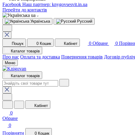
Facebook
Наш партнер: knygovsesvit.in.ua
Перейти до контактів
ua
Українська
Русский
0
Обране
0
Порівн
Пошук
0
Кошик
Кабінет
Каталог товарів
Про нас
Оплата та доставка
Повернення товарів
Договір публі
Меню
Каталог товарів
Кабінет
0
Обране
0
Порівняти
0
Кошик