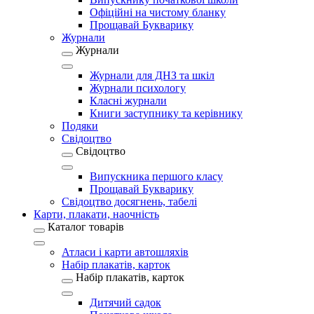
Офіційні на чистому бланку
Прощавай Букварику
Журнали
Журнали
Журнали для ДНЗ та шкіл
Журнали психологу
Класні журнали
Книги заступнику та керівнику
Подяки
Свідоцтво
Свідоцтво
Випускника першого класу
Прощавай Букварику
Свідоцтво досягнень, табелі
Карти, плакати, наочність
Каталог товарів
Атласи і карти автошляхів
Набір плакатів, карток
Набір плакатів, карток
Дитячий садок