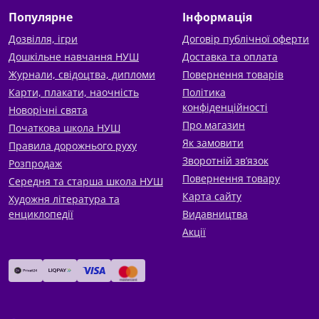
Популярне
Інформація
Дозвілля, ігри
Договір публічної оферти
Дошкільне навчання НУШ
Доставка та оплата
Журнали, свідоцтва, дипломи
Повернення товарів
Карти, плакати, наочність
Політика
конфіденційності
Новорічні свята
Про магазин
Початкова школа НУШ
Як замовити
Правила дорожнього руху
Зворотній зв’язок
Розпродаж
Повернення товару
Середня та старша школа НУШ
Карта сайту
Художня література та
енциклопедії
Видавництва
Акції