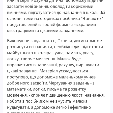
Книги серії "Розумна дитина" допоможуть дитині
засвоїти нові знання, оволодіти корисними
вміннями, підготуватися до навчання в школі. Всі
основні теми на сторінках посібника "Я знаю як"
представлений в ігровій формі - з яскравими
ілюстраціями та цікавими завданнями.
Виконуючи завдання з цієї книги, дитина зможе
розвинути всі навички, необхідні для підготовки
майбутнього школяра - уява, пам'ять, увагу,
логіку, творче мислення. Малюк буде
вправлятися в написанні, рахунку, вирішувати
цікаві завдання. Матеріал ускладнюється
поступово, що допоможе маленькому учневі
добре його засвоїти. Чергування завдань - з
математики, логіки, письма та розвитку
мовлення, - сприяє підвищенню якості навчання.
Робота з посібником не змусить малюка
нудьгувати, а допоможе легко і ефективно