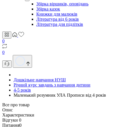
Збірка віршиків, оповідань
Збірка казок
Книжки для малюків
Література від 6 років
Література для підлітків
0
0
Дошкільне навчання НУШ
Річний курс завдань з навчання дитини
4-5 років
Маленький розумник УЛА Прописи від 4 років
Все про товар
Опис
Характеристики
Відгуки
0
Питання
0