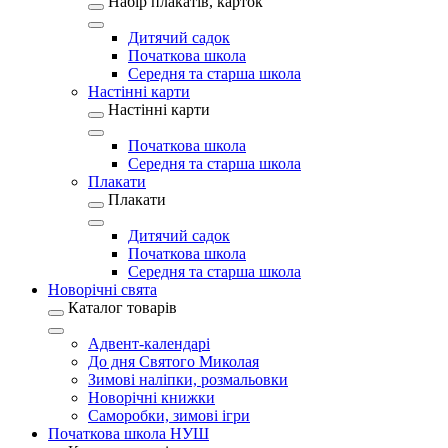
Набір плакатів, карток
Дитячий садок
Початкова школа
Середня та старша школа
Настінні карти
Настінні карти
Початкова школа
Середня та старша школа
Плакати
Плакати
Дитячий садок
Початкова школа
Середня та старша школа
Новорічні свята
Каталог товарів
Адвент-календарі
До дня Святого Миколая
Зимові наліпки, розмальовки
Новорічні книжки
Саморобки, зимові ігри
Початкова школа НУШ