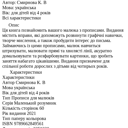
Автор:
Смирнова К. В
Мова:
українська
Вік:
для дiтей від 4 років
Всі характеристики
Опис
Ця книга познайомить вашого малюка з прописами. Видання
містить вправи, які допоможуть розвинути графічні навички,
творче мислення, а також пробудити інтерес до письма.
Займаючись із цими прописами, малюк навчиться
штрихувати, малювати прямі та хвилясті лінії, акуратно
домальовувати та розфарбовувати картинки, що зробить
заняття набагато цікавішими. Видання призначене для
спільної роботи дорослих з дітьми від чотирьох років.
Характеристики
Характеристики
Автор
Смирнова К. В
Мова
українська
Вік
для дiтей від 4 років
Тип
Прописи для малюків
Серія
Маленький розумник
Кількість сторінок
60
Рік видання
2021
Тип паперу
кольорова
ISBN
9789662849561