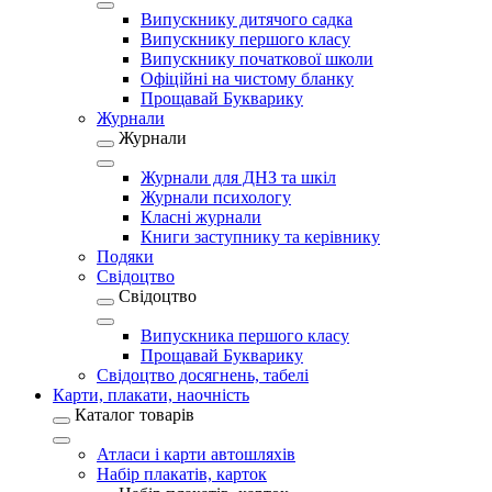
Випускнику дитячого садка
Випускнику першого класу
Випускнику початкової школи
Офіційні на чистому бланку
Прощавай Букварику
Журнали
Журнали
Журнали для ДНЗ та шкіл
Журнали психологу
Класні журнали
Книги заступнику та керівнику
Подяки
Свідоцтво
Свідоцтво
Випускника першого класу
Прощавай Букварику
Свідоцтво досягнень, табелі
Карти, плакати, наочність
Каталог товарів
Атласи і карти автошляхів
Набір плакатів, карток