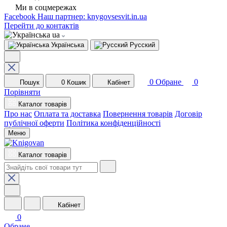
Ми в соцмережах
Facebook
Наш партнер: knygovsesvit.in.ua
Перейти до контактів
ua
Українська
Русский
0
Обране
0
Пошук
0
Кошик
Кабінет
Порівняти
Каталог товарів
Про нас
Оплата та доставка
Повернення товарів
Договір
публічної оферти
Політика конфіденційності
Меню
Каталог товарів
Кабінет
0
Обране