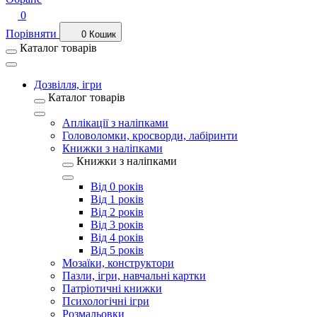
0
Порівняти
0
Кошик
Каталог товарів
Дозвілля, ігри
Каталог товарів
Аплікації з наліпками
Головоломки, кросворди, лабіринти
Книжки з наліпками
Книжки з наліпками
Від 0 років
Від 1 років
Від 2 років
Від 3 років
Від 4 років
Від 5 років
Мозаїки, конструктори
Пазли, ігри, навчальні картки
Патріотичні книжки
Психологічні ігри
Розмальовки