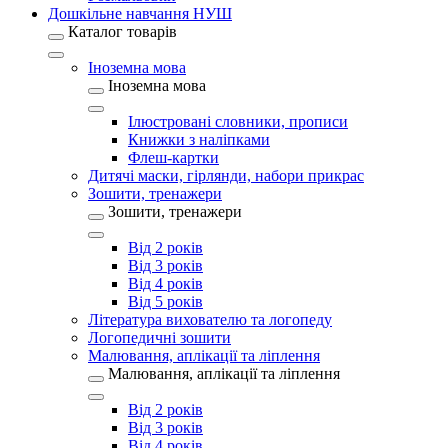
Дошкільне навчання НУШ
Каталог товарів
Іноземна мова
Іноземна мова
Ілюстровані словники, прописи
Книжки з наліпками
Флеш-картки
Дитячі маски, гірлянди, набори прикрас
Зошити, тренажери
Зошити, тренажери
Від 2 років
Від 3 років
Від 4 років
Від 5 років
Література вихователю та логопеду
Логопедичні зошити
Малювання, аплікації та ліплення
Малювання, аплікації та ліплення
Від 2 років
Від 3 років
Від 4 років