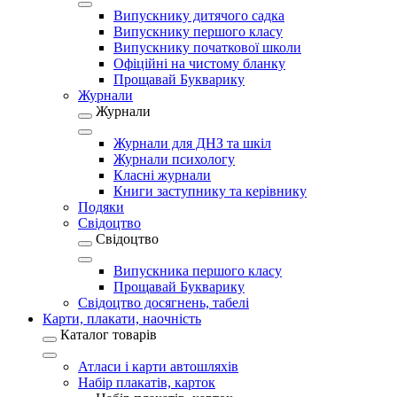
Випускнику дитячого садка
Випускнику першого класу
Випускнику початкової школи
Офіційні на чистому бланку
Прощавай Букварику
Журнали
Журнали
Журнали для ДНЗ та шкіл
Журнали психологу
Класні журнали
Книги заступнику та керівнику
Подяки
Свідоцтво
Свідоцтво
Випускника першого класу
Прощавай Букварику
Свідоцтво досягнень, табелі
Карти, плакати, наочність
Каталог товарів
Атласи і карти автошляхів
Набір плакатів, карток