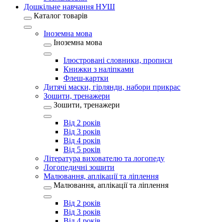
Дошкільне навчання НУШ
Каталог товарів
Іноземна мова
Іноземна мова
Ілюстровані словники, прописи
Книжки з наліпками
Флеш-картки
Дитячі маски, гірлянди, набори прикрас
Зошити, тренажери
Зошити, тренажери
Від 2 років
Від 3 років
Від 4 років
Від 5 років
Література вихователю та логопеду
Логопедичні зошити
Малювання, аплікації та ліплення
Малювання, аплікації та ліплення
Від 2 років
Від 3 років
Від 4 років