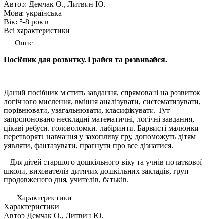
Автор:
Демчак О., Литвин Ю.
Мова:
українська
Вік:
5-8 років
Всі характеристики
Опис
Посібник для розвитку. Грайся та розвивайся.
Даний посібник містить завдання, спрямовані на розвиток
логічного мислення, вміння аналізувати, систематизувати,
порівнювати, узагальнювати, класифікувати. Тут
запропоновано нескладні математичні, логічні завдання,
цікаві ребуси, головоломки, лабіринти. Барвисті малюнки
перетворять навчання у захопливу гру, допоможуть дітям
уявляти, фантазувати, прагнути про все дізнатися.
Для дітей старшого дошкільного віку та учнів початкової
школи, вихователів дитячих дошкільних закладів, груп
продовженого дня, учителів, батьків.
Характеристики
Характеристики
Автор
Демчак О., Литвин Ю.