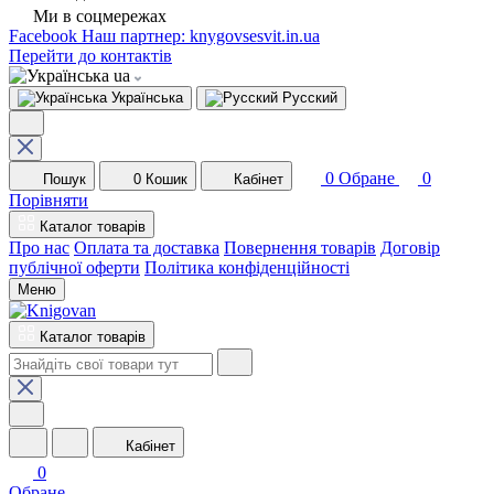
Ми в соцмережах
Facebook
Наш партнер: knygovsesvit.in.ua
Перейти до контактів
ua
Українська
Русский
0
Обране
0
Пошук
0
Кошик
Кабінет
Порівняти
Каталог товарів
Про нас
Оплата та доставка
Повернення товарів
Договір
публічної оферти
Політика конфіденційності
Меню
Каталог товарів
Кабінет
0
Обране