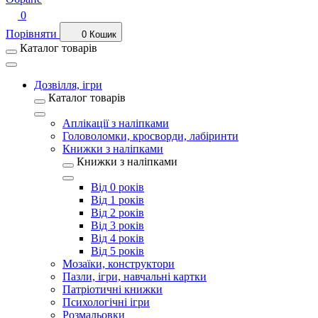
0
Порівняти
0
Кошик
Каталог товарів
Дозвілля, ігри
Каталог товарів
Аплікації з наліпками
Головоломки, кросворди, лабіринти
Книжки з наліпками
Книжки з наліпками
Від 0 років
Від 1 років
Від 2 років
Від 3 років
Від 4 років
Від 5 років
Мозаїки, конструктори
Пазли, ігри, навчальні картки
Патріотичні книжки
Психологічні ігри
Розмальовки