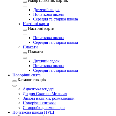
Набір плакатів, карток
Дитячий садок
Початкова школа
Середня та старша школа
Настінні карти
Настінні карти
Початкова школа
Середня та старша школа
Плакати
Плакати
Дитячий садок
Початкова школа
Середня та старша школа
Новорічні свята
Каталог товарів
Адвент-календарі
До дня Святого Миколая
Зимові наліпки, розмальовки
Новорічні книжки
Саморобки, зимові ігри
Початкова школа НУШ