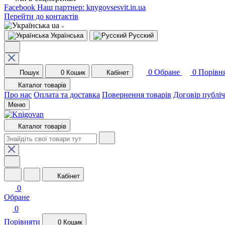
Facebook
Наш партнер: knygovsesvit.in.ua
Перейти до контактів
ua
Українська
Русский
0
Обране
0
Порівн
Пошук
0
Кошик
Кабінет
Каталог товарів
Про нас
Оплата та доставка
Повернення товарів
Договір публі
Меню
Каталог товарів
Кабінет
0
Обране
0
Порівняти
0
Кошик