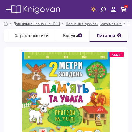
0
Дошкільне навчання НУШ
Навчання грамоти, математика
Тр
с
Характеристики
Відгуки
Питання
0
0
Акція