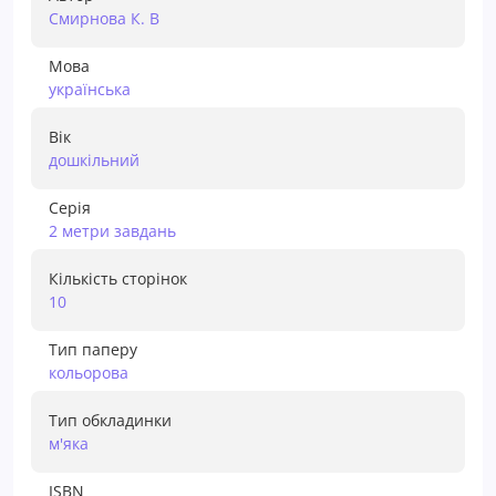
Смирнова К. В
Мова
українська
Вік
дошкiльний
Серія
2 метри завдань
Кількість сторінок
10
Тип паперу
кольорова
Тип обкладинки
м'яка
ISBN