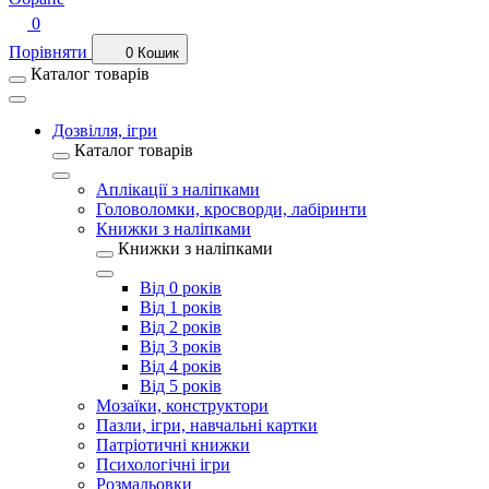
0
Порівняти
0
Кошик
Каталог товарів
Дозвілля, ігри
Каталог товарів
Аплікації з наліпками
Головоломки, кросворди, лабіринти
Книжки з наліпками
Книжки з наліпками
Від 0 років
Від 1 років
Від 2 років
Від 3 років
Від 4 років
Від 5 років
Мозаїки, конструктори
Пазли, ігри, навчальні картки
Патріотичні книжки
Психологічні ігри
Розмальовки