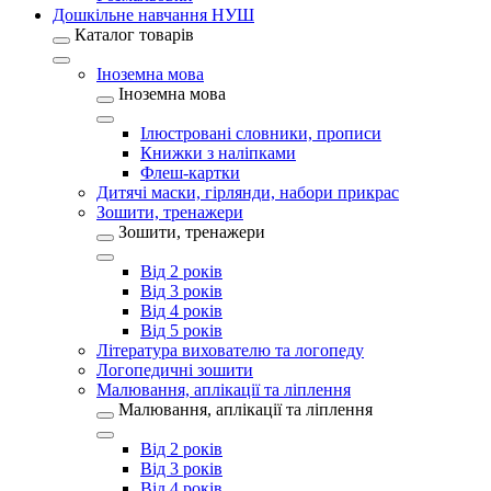
Дошкільне навчання НУШ
Каталог товарів
Іноземна мова
Іноземна мова
Ілюстровані словники, прописи
Книжки з наліпками
Флеш-картки
Дитячі маски, гірлянди, набори прикрас
Зошити, тренажери
Зошити, тренажери
Від 2 років
Від 3 років
Від 4 років
Від 5 років
Література вихователю та логопеду
Логопедичні зошити
Малювання, аплікації та ліплення
Малювання, аплікації та ліплення
Від 2 років
Від 3 років
Від 4 років