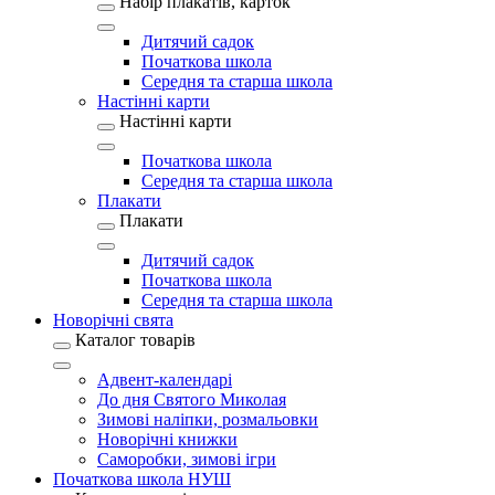
Набір плакатів, карток
Дитячий садок
Початкова школа
Середня та старша школа
Настінні карти
Настінні карти
Початкова школа
Середня та старша школа
Плакати
Плакати
Дитячий садок
Початкова школа
Середня та старша школа
Новорічні свята
Каталог товарів
Адвент-календарі
До дня Святого Миколая
Зимові наліпки, розмальовки
Новорічні книжки
Саморобки, зимові ігри
Початкова школа НУШ