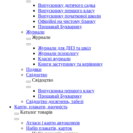
Випускнику дитячого садка
Випускнику першого класу
Випускнику початкової школи
Офіційні на чистому бланку
Прощавай Букварику
Журнали
Журнали
Журнали для ДНЗ та шкіл
Журнали психологу
Класні журнали
Книги заступнику та керівнику
Подяки
Свідоцтво
Свідоцтво
Випускника першого класу
Прощавай Букварику
Свідоцтво досягнень, табелі
Карти, плакати, наочність
Каталог товарів
Атласи і карти автошляхів
Набір плакатів, карток