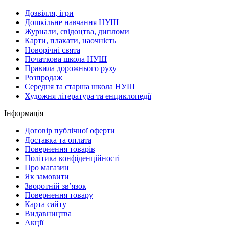
Дозвілля, ігри
Дошкільне навчання НУШ
Журнали, свідоцтва, дипломи
Карти, плакати, наочність
Новорічні свята
Початкова школа НУШ
Правила дорожнього руху
Розпродаж
Середня та старша школа НУШ
Художня література та енциклопедії
Інформація
Договір публічної оферти
Доставка та оплата
Повернення товарів
Політика конфіденційності
Про магазин
Як замовити
Зворотній зв’язок
Повернення товару
Карта сайту
Видавництва
Акції