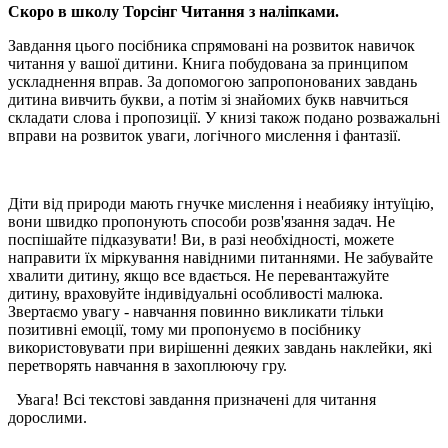
Скоро в школу Торсінг Читання з наліпками.
Завдання цього посібника спрямовані на розвиток навичок
читання у вашої дитини. Книга побудована за принципом
ускладнення вправ. За допомогою запропонованих завдань
дитина вивчить букви, а потім зі знайомих букв навчиться
складати слова і пропозиції. У книзі також подано розважальні
вправи на розвиток уваги, логічного мислення і фантазії.
Діти від природи мають гнучке мислення і неабияку інтуїцію,
вони швидко пропонують способи розв'язання задач. Не
поспішайте підказувати! Ви, в разі необхідності, можете
направити їх міркування навідними питаннями. Не забувайте
хвалити дитину, якщо все вдається. Не перевантажуйте
дитину, враховуйте індивідуальні особливості малюка.
Звертаємо увагу - навчання повинно викликати тільки
позитивні емоції, тому ми пропонуємо в посібнику
використовувати при вирішенні деяких завдань наклейки, які
перетворять навчання в захоплюючу гру.
Увага! Всі текстові завдання призначені для читання
дорослими.