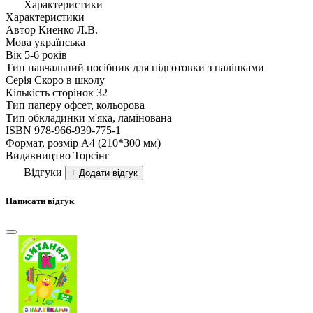
Характеристики
Характеристики
Автор
Киенко Л.В.
Мова
українська
Вік
5-6 рокiв
Тип
навчальний посібник для підготовки з наліпками
Серія
Скоро в школу
Кількість сторінок
32
Тип паперу
офсет, кольорова
Тип обкладинки
м'яка, ламінована
ISBN
978-966-939-775-1
Формат, розмір
А4 (210*300 мм)
Видавництво
Торсiнг
Відгуки
+ Додати відгук
Написати відгук