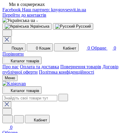
Ми в соцмережах
Facebook
Наш партнер: knygovsesvit.in.ua
Перейти до контактів
ua
Українська
Русский
0
Обране
0
Пошук
0
Кошик
Кабінет
Порівняти
Каталог товарів
Про нас
Оплата та доставка
Повернення товарів
Договір
публічної оферти
Політика конфіденційності
Меню
Каталог товарів
Кабінет
0
Обране