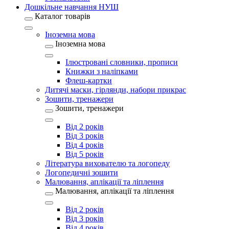
Дошкільне навчання НУШ
Каталог товарів
Іноземна мова
Іноземна мова
Ілюстровані словники, прописи
Книжки з наліпками
Флеш-картки
Дитячі маски, гірлянди, набори прикрас
Зошити, тренажери
Зошити, тренажери
Від 2 років
Від 3 років
Від 4 років
Від 5 років
Література вихователю та логопеду
Логопедичні зошити
Малювання, аплікації та ліплення
Малювання, аплікації та ліплення
Від 2 років
Від 3 років
Від 4 років