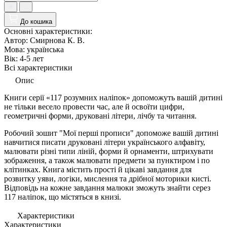
До кошика
Основні характеристики:
Автор:
Смирнова К. В.
Мова:
українська
Вік:
4-5 лет
Всі характеристики
Опис
Книги серії «117 розумних наліпок» допоможуть вашій дитині
не тільки весело провести час, але й освоїти цифри,
геометричні форми, друковані літери, лічбу та читання.
Робочий зошит "Мої перші прописи" допоможе вашій дитині
навчитися писати друковані літери українського алфавіту,
малювати різні типи ліній, форми й орнаменти, штрихувати
зображення, а також малювати предмети за пунктиром і по
клітинках. Книга містить прості й цікаві завдання для
розвитку уяви, логіки, мислення та дрібної моторики кисті.
Відповідь на кожне завдання малюки зможуть знайти серез
117 наліпок, що містяться в книзі.
Характеристики
Характеристики