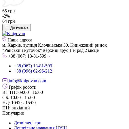
65 грн
-2%
64 грн
До кошика
Наша адреса
м. Харків, вулиця Клочківська 30, Книжковий ринок
"Райський куточок" верхній ярус 1-й ряд 2 місце
+38 (067) 13-81-599
+38 (067) 13-81-599
+38 (096) 62-96-212
info@knigovan.com
Графік роботи
ВТ-ПТ: 09:00 - 16:00
СБ: 10:00 - 15:00
НД: 10:00 - 15:00
ПН: вихідний
Популярне
Дозвілля, ігри
Дошкільне навчання НУШ