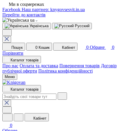
Ми в соцмережах
Facebook
Наш партнер: knygovsesvit.in.ua
Перейти до контактів
ua
Українська
Русский
0
Обране
0
Пошук
0
Кошик
Кабінет
Порівняти
Каталог товарів
Про нас
Оплата та доставка
Повернення товарів
Договір
публічної оферти
Політика конфіденційності
Меню
Каталог товарів
Кабінет
0
Обране