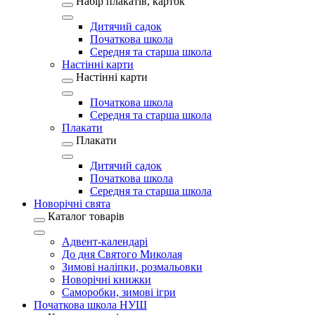
Набір плакатів, карток
Дитячий садок
Початкова школа
Середня та старша школа
Настінні карти
Настінні карти
Початкова школа
Середня та старша школа
Плакати
Плакати
Дитячий садок
Початкова школа
Середня та старша школа
Новорічні свята
Каталог товарів
Адвент-календарі
До дня Святого Миколая
Зимові наліпки, розмальовки
Новорічні книжки
Саморобки, зимові ігри
Початкова школа НУШ