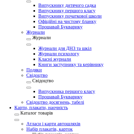
Випускнику дитячого садка
Випускнику першого класу
Випускнику початкової школи
Офіційні на чистому бланку
Прощавай Букварику
Журнали
Журнали
Журнали для ДНЗ та шкіл
Журнали психологу
Класні журнали
Книги заступнику та керівнику
Подяки
Свідоцтво
Свідоцтво
Випускника першого класу
Прощавай Букварику
Свідоцтво досягнень, табелі
Карти, плакати, наочність
Каталог товарів
Атласи і карти автошляхів
Набір плакатів, карток