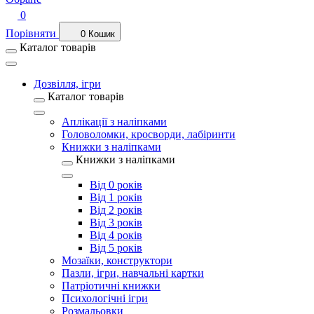
0
Порівняти
0
Кошик
Каталог товарів
Дозвілля, ігри
Каталог товарів
Аплікації з наліпками
Головоломки, кросворди, лабіринти
Книжки з наліпками
Книжки з наліпками
Від 0 років
Від 1 років
Від 2 років
Від 3 років
Від 4 років
Від 5 років
Мозаїки, конструктори
Пазли, ігри, навчальні картки
Патріотичні книжки
Психологічні ігри
Розмальовки