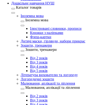
Дошкільне навчання НУШ
Каталог товарів
Іноземна мова
Іноземна мова
Ілюстровані словники, прописи
Книжки з наліпками
Флеш-картки
Дитячі маски, гірлянди, набори прикрас
Зошити, тренажери
Зошити, тренажери
Від 2 років
Від 3 років
Від 4 років
Від 5 років
Література вихователю та логопеду
Логопедичні зошити
Малювання, аплікації та ліплення
Малювання, аплікації та ліплення
Від 2 років
Від 3 років
Від 4 років