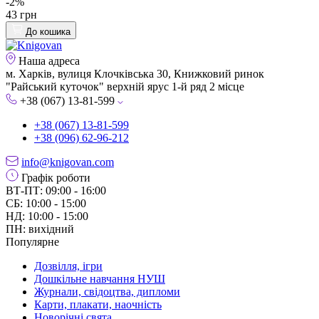
-2%
43 грн
До кошика
Наша адреса
м. Харків, вулиця Клочківська 30, Книжковий ринок
"Райський куточок" верхній ярус 1-й ряд 2 місце
+38 (067) 13-81-599
+38 (067) 13-81-599
+38 (096) 62-96-212
info@knigovan.com
Графік роботи
ВТ-ПТ: 09:00 - 16:00
СБ: 10:00 - 15:00
НД: 10:00 - 15:00
ПН: вихідний
Популярне
Дозвілля, ігри
Дошкільне навчання НУШ
Журнали, свідоцтва, дипломи
Карти, плакати, наочність
Новорічні свята