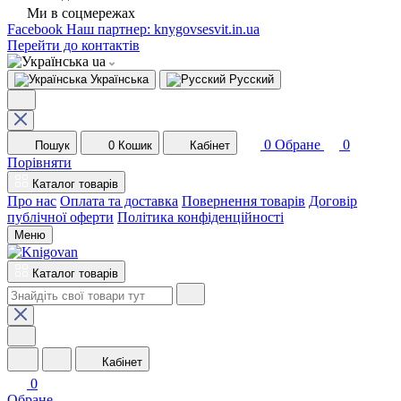
Ми в соцмережах
Facebook
Наш партнер: knygovsesvit.in.ua
Перейти до контактів
ua
Українська
Русский
0
Обране
0
Пошук
0
Кошик
Кабінет
Порівняти
Каталог товарів
Про нас
Оплата та доставка
Повернення товарів
Договір
публічної оферти
Політика конфіденційності
Меню
Каталог товарів
Кабінет
0
Обране