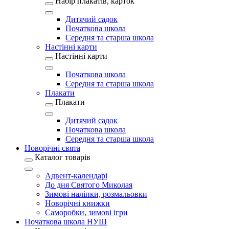
Набір плакатів, карток
Дитячий садок
Початкова школа
Середня та старша школа
Настінні карти
Настінні карти
Початкова школа
Середня та старша школа
Плакати
Плакати
Дитячий садок
Початкова школа
Середня та старша школа
Новорічні свята
Каталог товарів
Адвент-календарі
До дня Святого Миколая
Зимові наліпки, розмальовки
Новорічні книжки
Саморобки, зимові ігри
Початкова школа НУШ