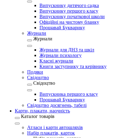
Випускнику дитячого садка
Випускнику першого класу
Випускнику початкової школи
Офіційні на чистому бланку
Прощавай Букварику
Журнали
Журнали
Журнали для ДНЗ та шкіл
Журнали психологу
Класні журнали
Книги заступнику та керівнику
Подяки
Свідоцтво
Свідоцтво
Випускника першого класу
Прощавай Букварику
Свідоцтво досягнень, табелі
Карти, плакати, наочність
Каталог товарів
Атласи і карти автошляхів
Набір плакатів, карток