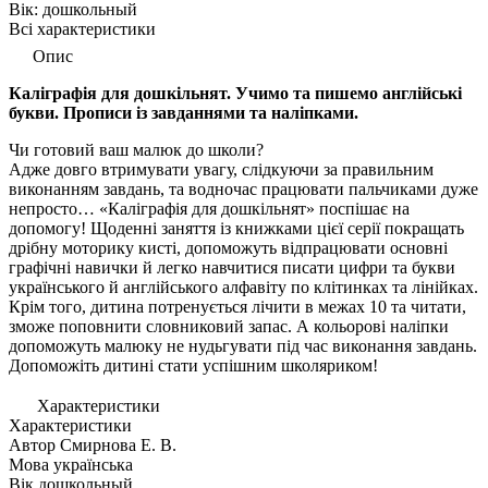
Вік:
дошкольный
Всі характеристики
Опис
Каліграфія для дошкільнят. Учимо та пишемо англійські
букви. Прописи із завданнями та наліпками.
Чи готовий ваш малюк до школи?
Адже довго втримувати увагу, слідкуючи за правильним
виконанням завдань, та водночас працювати пальчиками дуже
непросто… «Каліграфія для дошкільнят» поспішає на
допомогу! Щоденні заняття із книжками цієї серії покращать
дрібну моторику кисті, допоможуть відпрацювати основні
графічні навички й легко навчитися писати цифри та букви
українського й англійського алфавіту по клітинках та лінійках.
Крім того, дитина потренується лічити в межах 10 та читати,
зможе поповнити словниковий запас. А кольорові наліпки
допоможуть малюку не нудьгувати під час виконання завдань.
Допоможіть дитині стати успішним школяриком!
Характеристики
Характеристики
Автор
Смирнова Е. В.
Мова
українська
Вік
дошкольный