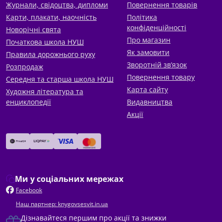
Журнали, свідоцтва, дипломи
Повернення товарів
Карти, плакати, наочність
Політика
конфіденційності
Новорічні свята
Про магазин
Початкова школа НУШ
Як замовити
Правила дорожнього руху
Зворотній зв’язок
Розпродаж
Повернення товару
Середня та старша школа НУШ
Карта сайту
Художня література та
енциклопедії
Видавництва
Акції
Ми у соціальних мережах
Facebook
Наш партнер: knygovsesvit.in.ua
Дізнавайтеся першим про акції та знижки