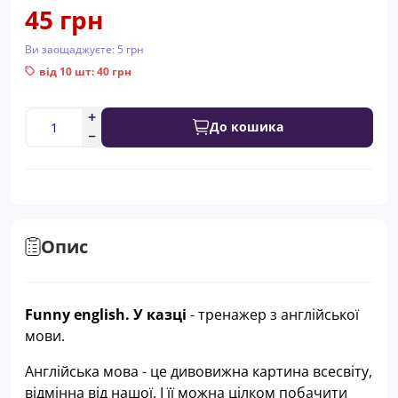
45 грн
Ви заощаджуєте:
5 грн
від 10 шт: 40 грн
До кошика
Опис
Funny english. У казці
-
тренажер з англійської
мови
.
Англійська мова - це дивовижна картина всесвіту,
відмінна від нашої. І її можна цілком побачити