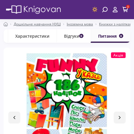
0
Дошкільне навчання НУШ
Іноземна мова
Книжки з наліпкам
с
Характеристики
Відгуки
Питання
0
0
Акція