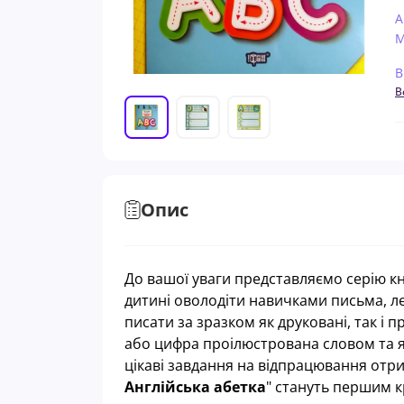
А
М
В
В
Опис
До вашої уваги представляємо серію 
дитині оволодіти навичками письма, л
писати за зразком як друковані, так і п
або цифра проілюстрована словом та я
цікаві завдання на відпрацювання отри
Англійська абетка
" стануть першим к