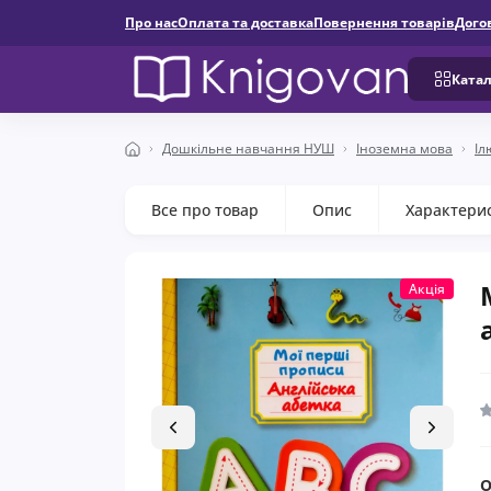
Про нас
Оплата та доставка
Повернення товарів
Дого
Катал
Дошкільне навчання НУШ
Іноземна мова
Іл
Все про товар
Опис
Характери
Акція
О