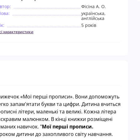
втор:
Фісіна А. О.
ова:
українська,
англійська
ік:
5 років
сі характеристики
книжечок «Мої перші прописи». Вони допоможуть
егко запам'ятати букви та цифри. Дитина вчиться
рописні літери, маленькі та великі. Кожна літера
скравим малюнком. В кінці книжки розміщені
маних навичок. "
Мої перші прописи.
роком дитини до захопливого світу навчання.