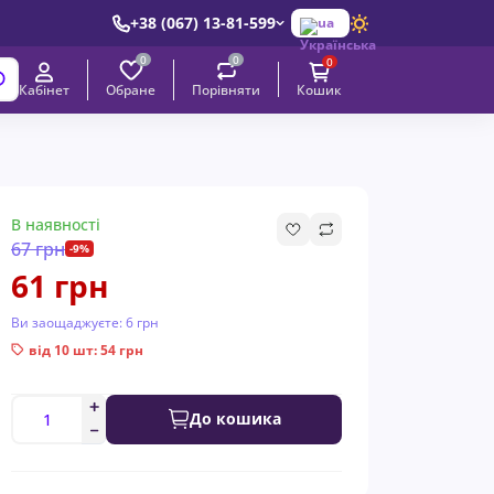
+38 (067) 13-81-599
ua
0
0
0
Обране
Порівняти
Кабінет
Кошик
В наявності
67 грн
-9%
61 грн
Ви заощаджуєте:
6 грн
від 10 шт: 54 грн
До кошика