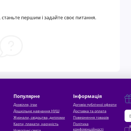
 станьте першим і задайте своє питання.
Популярне
Інформація
Дозвілля, ігри
Договір публічної оферти
Дошкільне навчання НУШ
Доставка та оплата
Журнали, свідоцтва, дипломи
Повернення товарів
Карти, плакати, наочність
Політика
конфіденційності
Новорічні свята