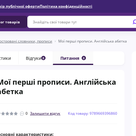
вір публічної оферти
Політика конфіденційності
ог товарів
юстровані словники, прописи
Мої перші прописи. Англійська абетка
стики
Відгуки
Питання
0
0
Мої перші прописи. Англійська
абетка
0
Залишити відгук
Код товару: 9789669396860
сновні характеристики: