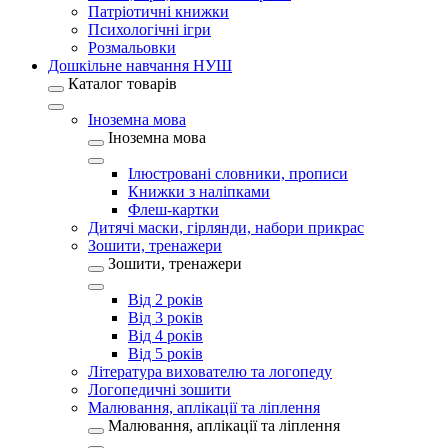
Патріотичні книжки
Психологічні ігри
Розмальовки
Дошкільне навчання НУШ
Каталог товарів
Іноземна мова
Іноземна мова
Ілюстровані словники, прописи
Книжки з наліпками
Флеш-картки
Дитячі маски, гірлянди, набори прикрас
Зошити, тренажери
Зошити, тренажери
Від 2 років
Від 3 років
Від 4 років
Від 5 років
Література вихователю та логопеду
Логопедичні зошити
Малювання, аплікації та ліплення
Малювання, аплікації та ліплення