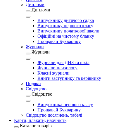
Дипломи
Дипломи
Випускнику дитячого садка
Випускнику першого класу
Випускнику початкової школи
Офіційні на чистому бланку
Прощавай Букварику
Журнали
Журнали
Журнали для ДНЗ та шкіл
Журнали психологу
Класні журнали
Книги заступнику та керівнику
Подяки
Свідоцтво
Свідоцтво
Випускника першого класу
Прощавай Букварику
Свідоцтво досягнень, табелі
Карти, плакати, наочність
Каталог товарів