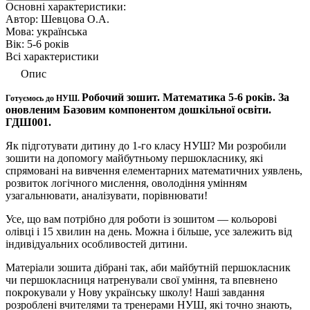
Основні характеристики:
Автор:
Шевцова О.А.
Мова:
українська
Вік:
5-6 рокiв
Всі характеристики
Опис
Робочий зошит. Математика 5-6 років. За
Готуємось до НУШ.
оновленим Базовим компонентом дошкільної освіти.
ГДШ001.
Як підготувати дитину до 1-го класу НУШ? Ми розробили
зошити на допомогу майбутньому першокласнику, які
спрямовані на вивчення елементарних математичних уявлень,
розвиток логічного мислення, оволодіння умінням
узагальнювати, аналізувати, порівнювати!
Усе, що вам потрібно для роботи із зошитом — кольорові
олівці і 15 хвилин на день. Можна і більше, усе залежить від
індивідуальних особливостей дитини.
Матеріали зошита дібрані так, аби майбутній першокласник
чи першокласниця натренували свої уміння, та впевнено
покрокували у Нову українську школу! Наші завдання
розроблені вчителями та тренерами НУШ, які точно знають,