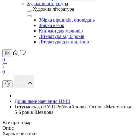
Художня література
Художня література
Збірка віршиків, оповідань
Збірка казок
Книжки для малюків
Література від 6 років
Література для підлітків
0
0
Дошкільне навчання НУШ
Готуємось до НУШ Робочий зошит Основа Математика
5-6 років Шевцова
Все про товар
Опис
Характеристики