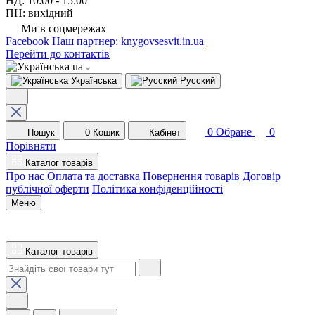
НД: 10:00 - 15:00
ПН: вихідний
Ми в соцмережах
Facebook
Наш партнер: knygovsesvit.in.ua
Перейти до контактів
ua
Українська
Русский
0
Обране
0
Пошук
0
Кошик
Кабінет
Порівняти
Каталог товарів
Про нас
Оплата та доставка
Повернення товарів
Договір
публічної оферти
Політика конфіденційності
Меню
Каталог товарів