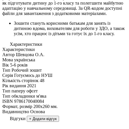
як підготувати дитину до 1-го класу та полегшити майбутню
адаптацію у навчальному середовищі. За QR-кодом доступні
файли для завантаження з додатковими матеріалами.
Зошити стануть корисними батькам для занять із
дитиною вдома, вихователям для роботи у ЗДО, а також
усім, хто працює із дітьми та готує їх до 1-го класу.
Характеристики
Характеристики
Автор
Шевцова О.А.
Мова
українська
Вік
5-6 рокiв
Тип
Робочий зошит
Серія
Готуємось до НУШ
Кількість сторінок
48
Рік видання
2021
Тип паперу
офсет
Тип обкладинки
м'яка
ISBN
9786170040084
Формат, розмір
200х260 мм.
Видавництво
Основа
Відгуки
+ Додати відгук