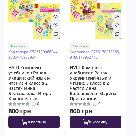
В наличии
В наличии
Код товара: 9786170968944,
Код товара: 9786170962768,
9786170968951
9786170962775
НУШ Комплект
НУШ Комплект
учебников Ранок
учебников Ранок
Украинский язык и
Украинский язык и
чтение 4 класс в 2
чтение 3 класс в 2
частях Инна
частях Инна
Большакова, Игорь
Большакова, Марина
Хворостяный
Пристинская
0
0
800 грн
800 грн
В корзину
В корзину