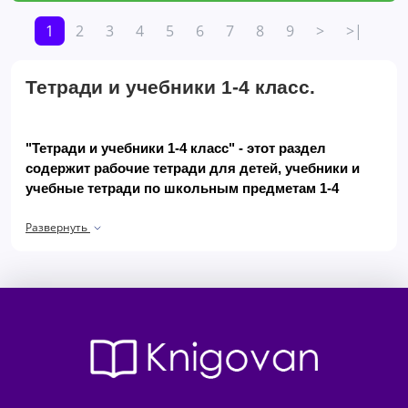
1
2
3
4
5
6
7
8
9
>
>|
Тетради и учебники 1-4 класс.
"Тетради и учебники 1-4 класс" - этот раздел 
содержит рабочие тетради для детей, учебники и 
учебные тетради по школьным предметам 1-4 
классов: "математика", "украинский язык и чтение", 
Развернуть
"я исследую мир", "искусство", "дизайн и 
технологии", "логика", " язык".
Материалы по обучению детей в начальной школе 
подобраны в соответствии с требованиями 
программы Новой украинской школы (НУШ)
.
Весь 
ассортимент можно заказать онлайн в книжном 
магазине "Книговселенная".
Категория "Тетради и учебники 1-4 класс" - это 
прочная основа знаний и навыков, формирующая 