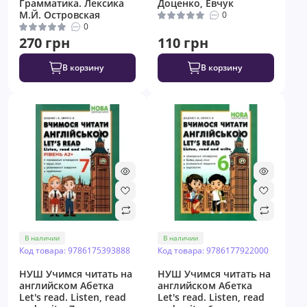
Грамматика. Лексика
Доценко, Евчук
М.Й. Островская
0
0
270 грн
110 грн
В корзину
В корзину
В наличии
В наличии
Код товара: 9786175393888
Код товара: 9786177922000
НУШ Учимся читать на
НУШ Учимся читать на
английском Абетка
английском Абетка
Let's read. Listen, read
Let's read. Listen, read