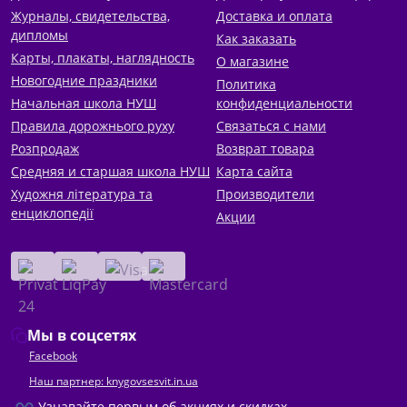
* материалы для тематической оценки и 
Журналы, свидетельства,
Доставка и оплата
диагностических работ;
дипломы
Как заказать
* пособия по логике и тренажеры по формированию и 
Карты, плакаты, наглядность
О магазине
исправлению почерка;
Новогодние праздники
Политика
* быстрочитайлики и сборники текстов для 
Начальная школа НУШ
конфиденциальности
внеклассного чтения;
Правила дорожнього руху
Связаться с нами
* летние и зимние тетради для занятий во время 
Розпродаж
Возврат товара
каникул;
* атласы, альбомы по искусству, дизайну и 
Средняя и старшая школа НУШ
Карта сайта
технологиям, словари и справочники;
Художня література та
Производители
* сборники диктантов и разработки уроков для 
енциклопедії
Акции
педагогов.
Для кого эта категория:
Мы в соцсетях
*для родителей, которые хотят купить тетради и 
Facebook
учебники, чтобы помочь ребенку уверенно усвоить 
Наш партнер: knygovsesvit.in.ua
школьную программу;
*для учителей начальных классов;
Узнавайте первым об акциях и скидках