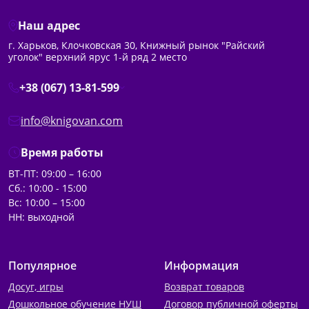
уверенные первые шаги ребенка в обучении в 
начальной школе и
направленная на формирование
Наш адрес
базовых знаний и постепенное развитие ребенка без
г. Харьков, Клочковская 30, Книжный рынок "Райский
стресса.
уголок" верхний ярус 1-й ряд 2 место
Мы более 26 лет работаем в книжной сфере, хорошо 
+38 (067) 13-81-599
понимаем потребности начального образования и 
тщательно отбираем ассортимент, который помогает 
info@knigovan.com
детям учиться легко, системно и с удовольствием.
Время работы
Что входит в категорию «Тетради и учебники 1-4
класс» в интернет-магазине "Книговселенная".
ВТ-ПТ: 09:00 – 16:00
Сб.: 10:00 - 15:00
Вс: 10:00 – 15:00
НН: выходной
* школьные учебники для 1-4 классов НУШ,
утвержденные МОН Украины;
* рабочие тетради и прописи по предметам начальной 
Популярное
Информация
школы;
* задачники и сборники задач;
Досуг, игры
Возврат товаров
* тетради по достижениям ученика;
Дошкольное обучение НУШ
Договор публичной оферты