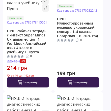
В наличии
Код товара: 9786170932242
В наличии
НУШ
Код товара: 9786178415051
Иллюстрированный
немецко-украинский
НУШ Рабочая тетрадь
словарь 1–4 классы
Лингвист Super Minds
Погарская Т.В. 2026 год
Ukrainian edition 4
0
Workbook Английский
язык 4 класс к
учебнику Г. Пухта
0
225 грн
-5%
214 грн
199 грн
от 10 шт: 192 грн
В корзину
В корзину