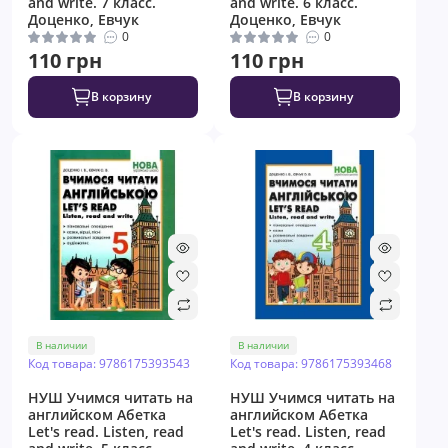
and write. 7 класс.
and write. 6 класс.
Доценко, Евчук
Доценко, Евчук
0
0
110 грн
110 грн
В корзину
В корзину
В наличии
В наличии
Код товара: 9786175393543
Код товара: 9786175393468
НУШ Учимся читать на
НУШ Учимся читать на
английском Абетка
английском Абетка
Let's read. Listen, read
Let's read. Listen, read