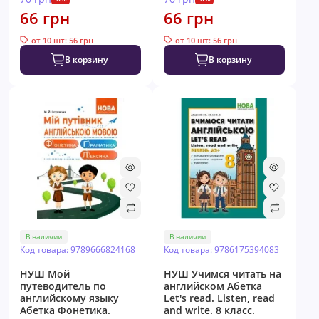
66 грн
66 грн
от 10 шт: 56 грн
от 10 шт: 56 грн
В корзину
В корзину
В наличии
В наличии
Код товара: 9789666824168
Код товара: 9786175394083
НУШ Мой
НУШ Учимся читать на
путеводитель по
английском Абетка
английскому языку
Let's read. Listen, read
Абетка Фонетика.
and write. 8 класс.