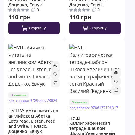
Доценко, Евчук
Доценко, Евчук
0
0
110 грн
110 грн
В корзину
В корзину
В наличии
Код товара: 9789669778024
В наличии
Код товара: 9786177106317
НУШ Учимся читать на
английском Абетка
НУШ
Let's read. Listen, read
Каллиграфическая
and write. 1 класс.
тетрадь-шаблон
Доценко, Евчук
Школа Увеличенный