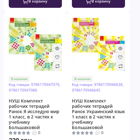
В корзину
В корзину
В наличии
В наличии
Код товара: 9786170947079,
Код товара: 9786170946638,
9786170947086
9786170946645
НУШ Комплект
НУШ Комплект
рабочих тетрадей
рабочих тетрадей
Ранок Я исследую мир
Ранок Украинский язык
1 класс, в 2 частях к
1 класс в 2 частях к
учебнику
учебнику
Большаковой
Большаковой
0
0