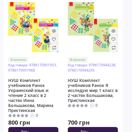
В наличии
В наличии
Код товара: 9786170951953,
Код товара: 9786170944238,
9786170951960
9786170944245
НУШ Комплект
НУШ Комплект
учебников Ранок
учебников Ранок Я
Украинский язык и
исследую мир 1 класс в
чтение 2 класс в 2
2 частях Большакова,
частях Инна
Пристинская
Большакова, Марина
0
Пристинская
0
800 грн
700 грн