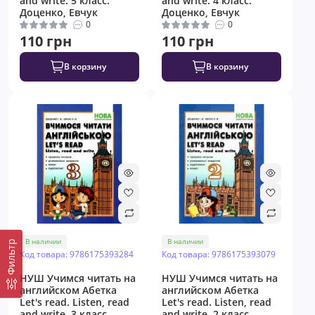
and write. 5 класс.
and write. 4 класс.
Доценко, Евчук
Доценко, Евчук
0
0
110 грн
110 грн
В корзину
В корзину
В наличии
В наличии
Фильтр
Код товара: 9786175393284
Код товара: 9786175393079
НУШ Учимся читать на
НУШ Учимся читать на
английском Абетка
английском Абетка
Let's read. Listen, read
Let's read. Listen, read
and write. 3 класс.
and write. 2 класс.