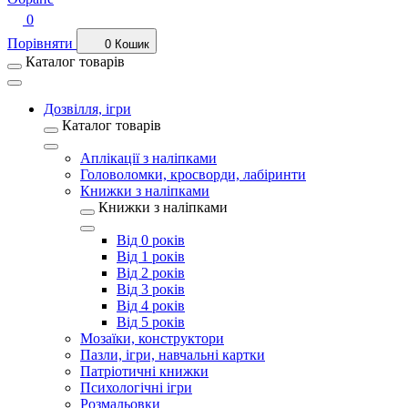
0
Порівняти
0
Кошик
Каталог товарів
Дозвілля, ігри
Каталог товарів
Аплікації з наліпками
Головоломки, кросворди, лабіринти
Книжки з наліпками
Книжки з наліпками
Від 0 років
Від 1 років
Від 2 років
Від 3 років
Від 4 років
Від 5 років
Мозаїки, конструктори
Пазли, ігри, навчальні картки
Патріотичні книжки
Психологічні ігри
Розмальовки