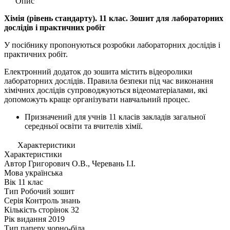
Опис
Хімія (рівень стандарту). 11 клас. Зошит для лабораторних
дослідів і практичних робіт
У посібнику пропонуються розробки лабораторних дослідів і
практичних робіт.
Електронний додаток до зошита містить відеоролики
лабораторних дослідів. Правила безпеки під час виконання
хімічних дослідів супроводжуються відеоматеріалами, які
допоможуть краще організувати навчальний процес.
Призначений для учнів 11 класів закладів загальної
середньої освіти та вчителів хімії.
Характеристики
Характеристики
Автор
Григорович О.В., Черевань І.І.
Мова
українська
Вік
11 клас
Тип
Робочий зошит
Серія
Контроль знань
Кількість сторінок
32
Рік видання
2019
Тип паперу
чорно-біла