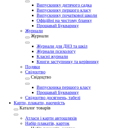
Випускнику дитячого садка
Випускнику першого класу
Випускнику початкової школи
Офіційні на чистому бланку
Прощавай Букварику
Журнали
Журнали
Журнали для ДНЗ та шкіл
Журнали психологу
Класні журнали
Книги заступнику та керівнику
Подяки
Свідоцтво
Свідоцтво
Випускника першого класу
Прощавай Букварику
Свідоцтво досягнень, табелі
Карти, плакати, наочність
Каталог товарів
Атласи і карти автошляхів
Набір плакатів, карток