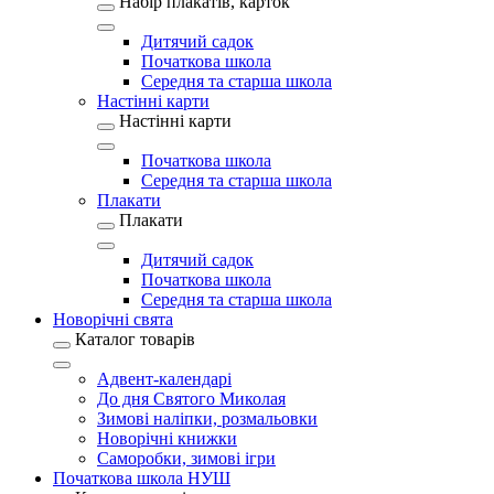
Набір плакатів, карток
Дитячий садок
Початкова школа
Середня та старша школа
Настінні карти
Настінні карти
Початкова школа
Середня та старша школа
Плакати
Плакати
Дитячий садок
Початкова школа
Середня та старша школа
Новорічні свята
Каталог товарів
Адвент-календарі
До дня Святого Миколая
Зимові наліпки, розмальовки
Новорічні книжки
Саморобки, зимові ігри
Початкова школа НУШ