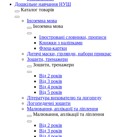
Дошкільне навчання НУШ
Каталог товарів
Іноземна мова
Іноземна мова
Ілюстровані словники, прописи
Книжки з наліпками
Флеш-картки
Дитячі маски, гірлянди, набори прикрас
Зошити, тренажери
Зошити, тренажери
Від 2 років
Від 3 років
Від 4 років
Від 5 років
Література вихователю та логопеду
Логопедичні зошити
Малювання, аплікації та ліплення
Малювання, аплікації та ліплення
Від 2 років
Від 3 років
Від 4 років