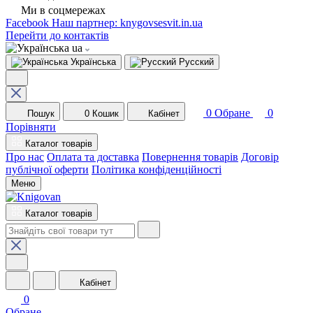
Ми в соцмережах
Facebook
Наш партнер: knygovsesvit.in.ua
Перейти до контактів
ua
Українська
Русский
0
Обране
0
Пошук
0
Кошик
Кабінет
Порівняти
Каталог товарів
Про нас
Оплата та доставка
Повернення товарів
Договір
публічної оферти
Політика конфіденційності
Меню
Каталог товарів
Кабінет
0
Обране