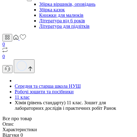
Збірка віршиків, оповідань
Збірка казок
Книжки для малюків
Література від 6 років
Література для підлітків
0
0
Середня та старша школа НУШ
Робочі зошити та посібники
11 клас
Хімія (рівень стандарту) 11 клас. Зошит для
лабораторних дослідів і практичних робіт Ранок
Все про товар
Опис
Характеристики
Відгуки
0