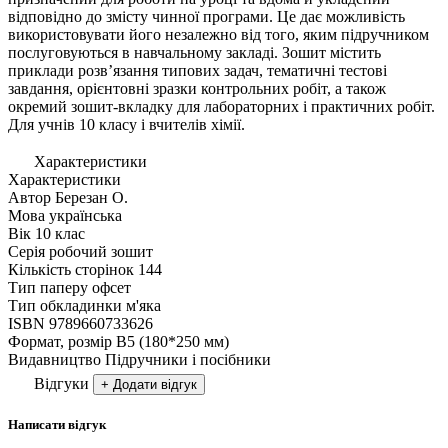
відповідно до змісту чинної програми. Це дає можливість
використовувати його незалежно від того, яким підручником
послуговуються в навчальному закладі. Зошит містить
приклади розв’язання типових задач, тематичні тестові
завдання, орієнтовні зразки контрольних робіт, а також
окремий зошит-вкладку для лабораторних і практичних робіт.
Для учнів 10 класу і вчителів хімії.
Характеристики
Характеристики
Автор
Березан О.
Мова
українська
Вік
10 клас
Серія
робочий зошит
Кількість сторінок
144
Тип паперу
офсет
Тип обкладинки
м'яка
ISBN
9789660733626
Формат, розмір
В5 (180*250 мм)
Видавництво
Підручники і посібники
Відгуки
+ Додати відгук
Написати відгук