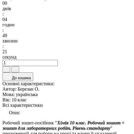
00
днів
:
04
годин
:
49
хвилин
:
20
секунд
До кошика
Основні характеристики:
Автор:
Березан О.
Мова:
українська
Вік:
10 клас
Всі характеристики
Опис
Робочий зошит-посібник "
Хімія 10 клас. Робочий зошит +
зошит для лабораторних робіт. Рівень стандарту
"
призначений для роботи на уроці та вдома й укладений