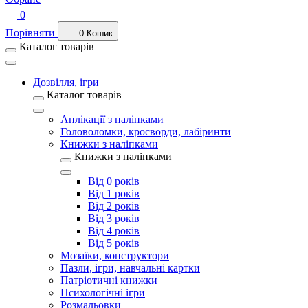
0
Порівняти
0
Кошик
Каталог товарів
Дозвілля, ігри
Каталог товарів
Аплікації з наліпками
Головоломки, кросворди, лабіринти
Книжки з наліпками
Книжки з наліпками
Від 0 років
Від 1 років
Від 2 років
Від 3 років
Від 4 років
Від 5 років
Мозаїки, конструктори
Пазли, ігри, навчальні картки
Патріотичні книжки
Психологічні ігри
Розмальовки