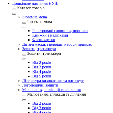
Дошкільне навчання НУШ
Каталог товарів
Іноземна мова
Іноземна мова
Ілюстровані словники, прописи
Книжки з наліпками
Флеш-картки
Дитячі маски, гірлянди, набори прикрас
Зошити, тренажери
Зошити, тренажери
Від 2 років
Від 3 років
Від 4 років
Від 5 років
Література вихователю та логопеду
Логопедичні зошити
Малювання, аплікації та ліплення
Малювання, аплікації та ліплення
Від 2 років
Від 3 років
Від 4 років