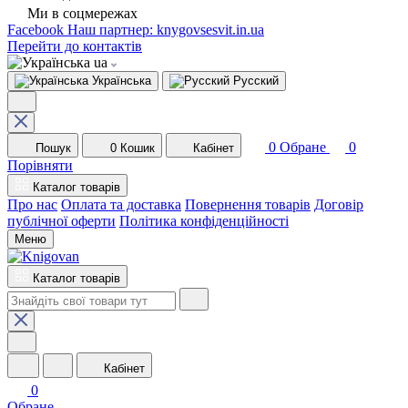
Ми в соцмережах
Facebook
Наш партнер: knygovsesvit.in.ua
Перейти до контактів
ua
Українська
Русский
0
Обране
0
Пошук
0
Кошик
Кабінет
Порівняти
Каталог товарів
Про нас
Оплата та доставка
Повернення товарів
Договір
публічної оферти
Політика конфіденційності
Меню
Каталог товарів
Кабінет
0
Обране