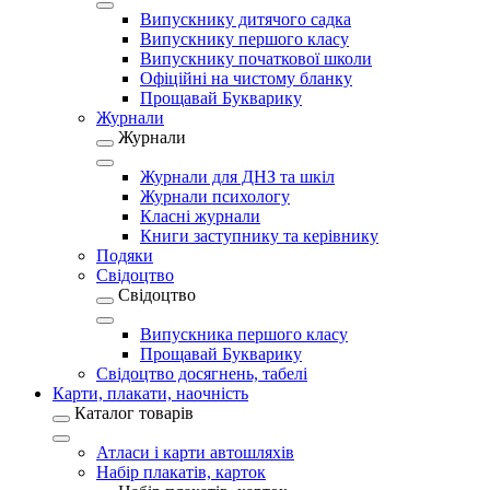
Випускнику дитячого садка
Випускнику першого класу
Випускнику початкової школи
Офіційні на чистому бланку
Прощавай Букварику
Журнали
Журнали
Журнали для ДНЗ та шкіл
Журнали психологу
Класні журнали
Книги заступнику та керівнику
Подяки
Свідоцтво
Свідоцтво
Випускника першого класу
Прощавай Букварику
Свідоцтво досягнень, табелі
Карти, плакати, наочність
Каталог товарів
Атласи і карти автошляхів
Набір плакатів, карток