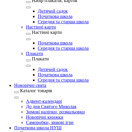
Набір плакатів, карток
Дитячий садок
Початкова школа
Середня та старша школа
Настінні карти
Настінні карти
Початкова школа
Середня та старша школа
Плакати
Плакати
Дитячий садок
Початкова школа
Середня та старша школа
Новорічні свята
Каталог товарів
Адвент-календарі
До дня Святого Миколая
Зимові наліпки, розмальовки
Новорічні книжки
Саморобки, зимові ігри
Початкова школа НУШ