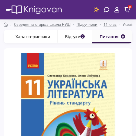
0
Середня та старша школа НУШ
Підручники
11 клас
Українс
с
Характеристики
Відгуки
Питання
0
0