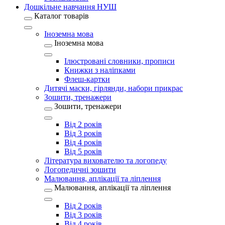
Дошкільне навчання НУШ
Каталог товарів
Іноземна мова
Іноземна мова
Ілюстровані словники, прописи
Книжки з наліпками
Флеш-картки
Дитячі маски, гірлянди, набори прикрас
Зошити, тренажери
Зошити, тренажери
Від 2 років
Від 3 років
Від 4 років
Від 5 років
Література вихователю та логопеду
Логопедичні зошити
Малювання, аплікації та ліплення
Малювання, аплікації та ліплення
Від 2 років
Від 3 років
Від 4 років