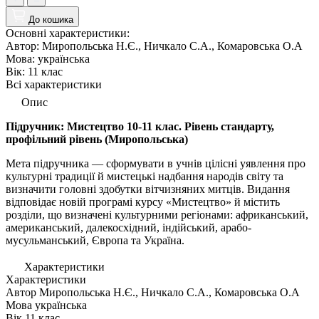
До кошика
Основні характеристики:
Автор:
Миропольська Н.Є., Ничкало С.А., Комаровська О.А
Мова:
українська
Вік:
11 клас
Всі характеристики
Опис
Підручник: Мистецтво 10-11 клас. Рівень стандарту,
профільний рівень (Миропольська)
Мета підручника — сформувати в учнів цілісні уявлення про
культурні традиції й мистецькі надбання народів світу та
визначити головні здобутки вітчизняних митців. Видання
відповідає новій програмі курсу «Мистецтво» й містить
розділи, що визначені культурними регіонами: африканський,
американський, далекосхідний, індійський, арабо-
мусульманський, Європа та Україна.
Характеристики
Характеристики
Автор
Миропольська Н.Є., Ничкало С.А., Комаровська О.А
Мова
українська
Вік
11 клас