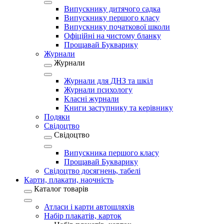
Випускнику дитячого садка
Випускнику першого класу
Випускнику початкової школи
Офіційні на чистому бланку
Прощавай Букварику
Журнали
Журнали
Журнали для ДНЗ та шкіл
Журнали психологу
Класні журнали
Книги заступнику та керівнику
Подяки
Свідоцтво
Свідоцтво
Випускника першого класу
Прощавай Букварику
Свідоцтво досягнень, табелі
Карти, плакати, наочність
Каталог товарів
Атласи і карти автошляхів
Набір плакатів, карток