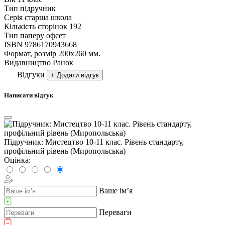
Тип
пiдручник
Серія
старша школа
Кількість сторінок
192
Тип паперу
офсет
ISBN
9786170943668
Формат, розмір
200х260 мм.
Видавництво
Ранок
Відгуки
+ Додати відгук
Написати відгук
Підручник: Мистецтво 10-11 клас. Рівень стандарту,
профільний рівень (Миропольська)
Оцінка:
Ваше ім’я
Переваги