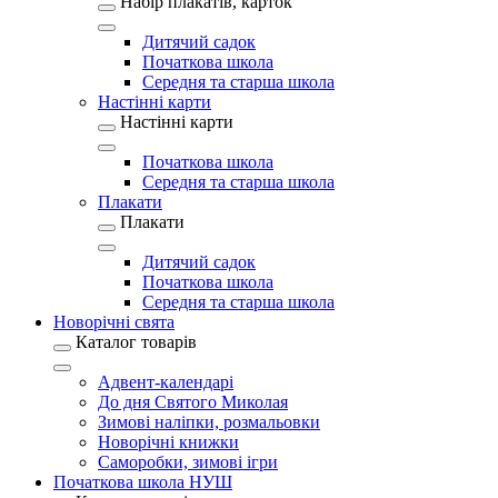
Набір плакатів, карток
Дитячий садок
Початкова школа
Середня та старша школа
Настінні карти
Настінні карти
Початкова школа
Середня та старша школа
Плакати
Плакати
Дитячий садок
Початкова школа
Середня та старша школа
Новорічні свята
Каталог товарів
Адвент-календарі
До дня Святого Миколая
Зимові наліпки, розмальовки
Новорічні книжки
Саморобки, зимові ігри
Початкова школа НУШ