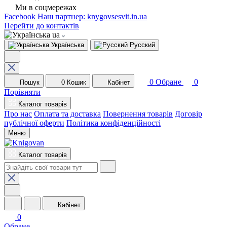
Ми в соцмережах
Facebook
Наш партнер: knygovsesvit.in.ua
Перейти до контактів
ua
Українська
Русский
0
Обране
0
Пошук
0
Кошик
Кабінет
Порівняти
Каталог товарів
Про нас
Оплата та доставка
Повернення товарів
Договір
публічної оферти
Політика конфіденційності
Меню
Каталог товарів
Кабінет
0
Обране