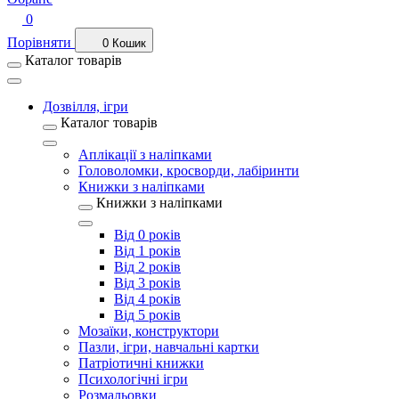
0
Порівняти
0
Кошик
Каталог товарів
Дозвілля, ігри
Каталог товарів
Аплікації з наліпками
Головоломки, кросворди, лабіринти
Книжки з наліпками
Книжки з наліпками
Від 0 років
Від 1 років
Від 2 років
Від 3 років
Від 4 років
Від 5 років
Мозаїки, конструктори
Пазли, ігри, навчальні картки
Патріотичні книжки
Психологічні ігри
Розмальовки