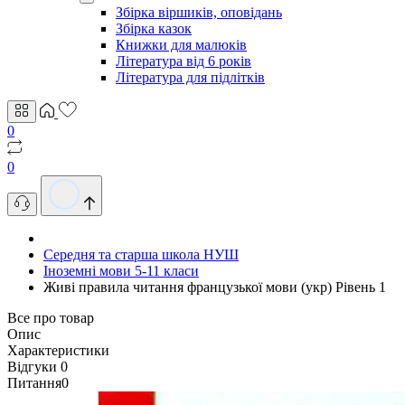
Збірка віршиків, оповідань
Збірка казок
Книжки для малюків
Література від 6 років
Література для підлітків
0
0
Середня та старша школа НУШ
Іноземні мови 5-11 класи
Живі правила читання французької мови (укр) Рівень 1
Все про товар
Опис
Характеристики
Відгуки
0
Питання
0