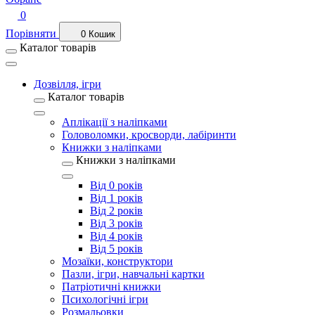
0
Порівняти
0
Кошик
Каталог товарів
Дозвілля, ігри
Каталог товарів
Аплікації з наліпками
Головоломки, кросворди, лабіринти
Книжки з наліпками
Книжки з наліпками
Від 0 років
Від 1 років
Від 2 років
Від 3 років
Від 4 років
Від 5 років
Мозаїки, конструктори
Пазли, ігри, навчальні картки
Патріотичні книжки
Психологічні ігри
Розмальовки