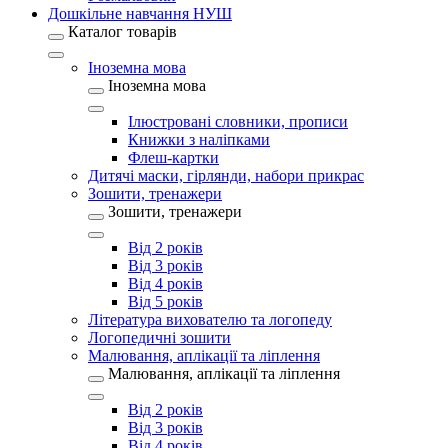
Дошкільне навчання НУШ
Каталог товарів
Іноземна мова
Іноземна мова
Ілюстровані словники, прописи
Книжки з наліпками
Флеш-картки
Дитячі маски, гірлянди, набори прикрас
Зошити, тренажери
Зошити, тренажери
Від 2 років
Від 3 років
Від 4 років
Від 5 років
Література вихователю та логопеду
Логопедичні зошити
Малювання, аплікації та ліплення
Малювання, аплікації та ліплення
Від 2 років
Від 3 років
Від 4 років