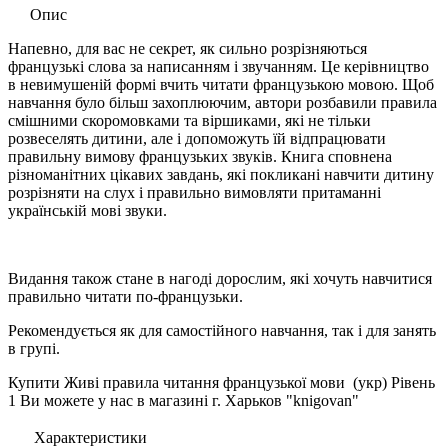
Опис
Напевно, для вас не секрет, як сильно розрізняються
французькі слова за написанням і звучанням. Це керівництво
в невимушеній формі вчить читати французькою мовою. Щоб
навчання було більш захоплюючим, автори розбавили правила
смішними скоромовками та віршиками, які не тільки
розвеселять дитини, але і допоможуть їй відпрацювати
правильну вимову французьких звуків. Книга сповнена
різноманітних цікавих завдань, які покликані навчити дитину
розрізняти на слух і правильно вимовляти притаманні
українській мові звуки.
Видання також стане в нагоді дорослим, які хочуть навчитися
правильно читати по-французьки.
Рекомендується як для самостійного навчання, так і для занять
в групі.
Купити Живі правила читання французької мови (укр) Рівень
1 Ви можете у нас в магазині г. Харьков "knigovan"
Характеристики