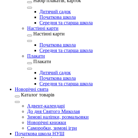
Набір плакатів, карток
Дитячий садок
Початкова школа
Середня та старша школа
Настінні карти
Настінні карти
Початкова школа
Середня та старша школа
Плакати
Плакати
Дитячий садок
Початкова школа
Середня та старша школа
Новорічні свята
Каталог товарів
Адвент-календарі
До дня Святого Миколая
Зимові наліпки, розмальовки
Новорічні книжки
Саморобки, зимові ігри
Початкова школа НУШ