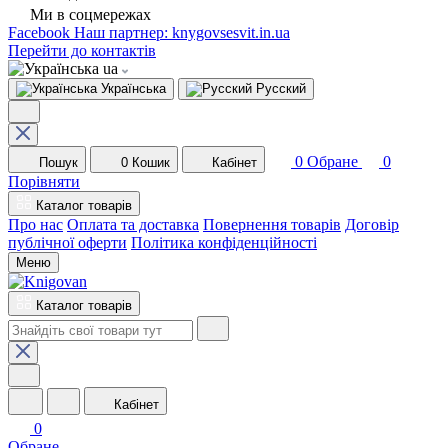
Ми в соцмережах
Facebook
Наш партнер: knygovsesvit.in.ua
Перейти до контактів
ua
Українська
Русский
0
Обране
0
Пошук
0
Кошик
Кабінет
Порівняти
Каталог товарів
Про нас
Оплата та доставка
Повернення товарів
Договір
публічної оферти
Політика конфіденційності
Меню
Каталог товарів
Кабінет
0
Обране