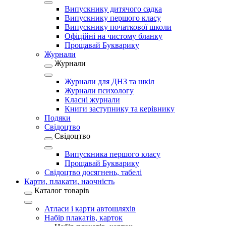
Випускнику дитячого садка
Випускнику першого класу
Випускнику початкової школи
Офіційні на чистому бланку
Прощавай Букварику
Журнали
Журнали
Журнали для ДНЗ та шкіл
Журнали психологу
Класні журнали
Книги заступнику та керівнику
Подяки
Свідоцтво
Свідоцтво
Випускника першого класу
Прощавай Букварику
Свідоцтво досягнень, табелі
Карти, плакати, наочність
Каталог товарів
Атласи і карти автошляхів
Набір плакатів, карток