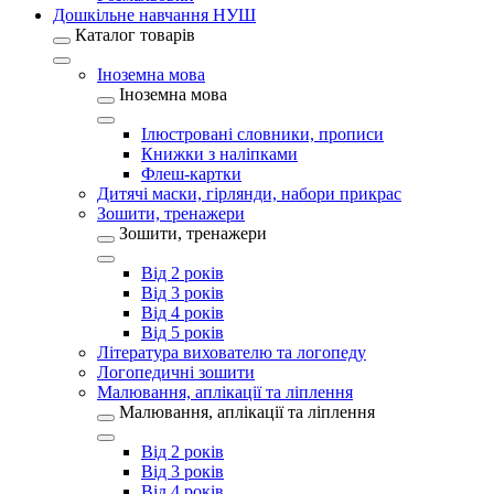
Дошкільне навчання НУШ
Каталог товарів
Іноземна мова
Іноземна мова
Ілюстровані словники, прописи
Книжки з наліпками
Флеш-картки
Дитячі маски, гірлянди, набори прикрас
Зошити, тренажери
Зошити, тренажери
Від 2 років
Від 3 років
Від 4 років
Від 5 років
Література вихователю та логопеду
Логопедичні зошити
Малювання, аплікації та ліплення
Малювання, аплікації та ліплення
Від 2 років
Від 3 років
Від 4 років