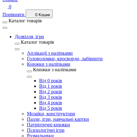
0
Порівняти
0
Кошик
Каталог товарів
Дозвілля, ігри
Каталог товарів
Аплікації з наліпками
Головоломки, кросворди, лабіринти
Книжки з наліпками
Книжки з наліпками
Від 0 років
Від 1 років
Від 2 років
Від 3 років
Від 4 років
Від 5 років
Мозаїки, конструктори
Пазли, ігри, навчальні картки
Патріотичні книжки
Психологічні ігри
Розмальовки