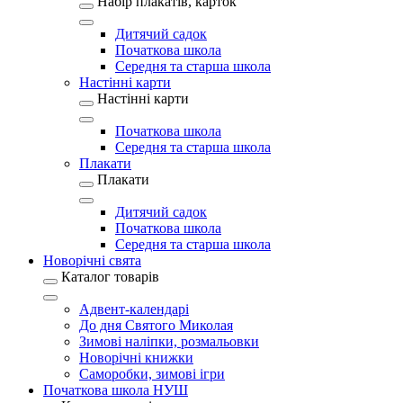
Набір плакатів, карток
Дитячий садок
Початкова школа
Середня та старша школа
Настінні карти
Настінні карти
Початкова школа
Середня та старша школа
Плакати
Плакати
Дитячий садок
Початкова школа
Середня та старша школа
Новорічні свята
Каталог товарів
Адвент-календарі
До дня Святого Миколая
Зимові наліпки, розмальовки
Новорічні книжки
Саморобки, зимові ігри
Початкова школа НУШ