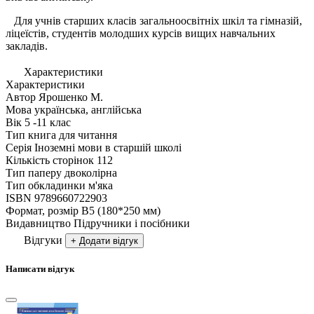
Для учнів старших класів загальноосвітніх шкіл та гімназій,
ліцеїстів, студентів молодших курсів вищих навчальних
закладів.
Характеристики
Характеристики
Автор
Ярошенко М.
Мова
українська, англійська
Вік
5 -11 клас
Тип
книга для читання
Серія
Іноземні мови в старшій школі
Кількість сторінок
112
Тип паперу
двоколірна
Тип обкладинки
м'яка
ISBN
9789660722903
Формат, розмір
В5 (180*250 мм)
Видавництво
Підручники і посібники
Відгуки
+ Додати відгук
Написати відгук