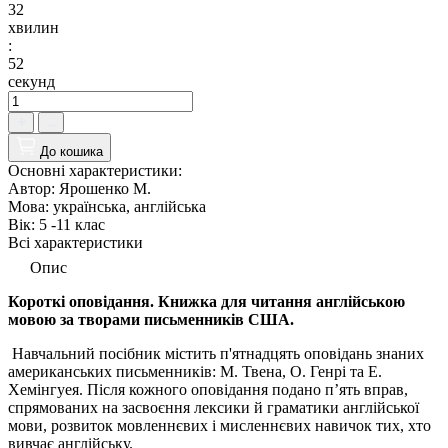
32
хвилин
:
51
секунд
До кошика
Основні характеристики:
Автор:
Ярошенко М.
Мова:
українська, англійська
Вік:
5 -11 клас
Всі характеристики
Опис
Короткі оповідання. Книжка для читання англійською
мовою за творами письменників CША.
Навчальний посібник містить п'ятнадцять оповідань знаних
американських письменників: М. Твена, О. Генрі та Е.
Хемінгуея. Після кожного оповідання подано п’ять вправ,
спрямованих на засвоєння лексики й граматики англійської
мови, розвиток мовленнєвих і мисленнєвих навичок тих, хто
вивчає англійську.