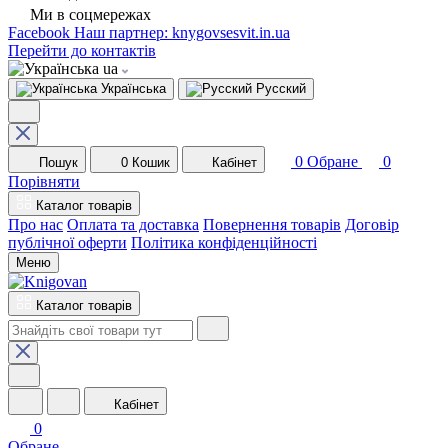
Ми в соцмережах
Facebook
Наш партнер: knygovsesvit.in.ua
Перейти до контактів
ua
Українська
Русский
0
Обране
0
Пошук
0
Кошик
Кабінет
Порівняти
Каталог товарів
Про нас
Оплата та доставка
Повернення товарів
Договір
публічної оферти
Політика конфіденційності
Меню
Каталог товарів
Кабінет
0
Обране