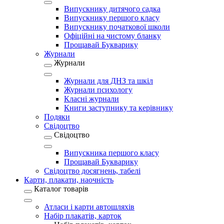
Випускнику дитячого садка
Випускнику першого класу
Випускнику початкової школи
Офіційні на чистому бланку
Прощавай Букварику
Журнали
Журнали
Журнали для ДНЗ та шкіл
Журнали психологу
Класні журнали
Книги заступнику та керівнику
Подяки
Свідоцтво
Свідоцтво
Випускника першого класу
Прощавай Букварику
Свідоцтво досягнень, табелі
Карти, плакати, наочність
Каталог товарів
Атласи і карти автошляхів
Набір плакатів, карток