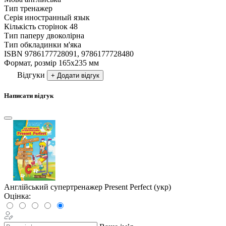
Тип
тренажер
Серія
иностранный язык
Кількість сторінок
48
Тип паперу
двоколірна
Тип обкладинки
м'яка
ISBN
9786177728091, 9786177728480
Формат, розмір
165х235 мм
Відгуки
+ Додати відгук
Написати відгук
Англійський супертренажер Present Perfect (укр)
Оцінка: