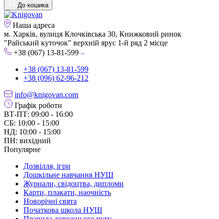
До кошика
Наша адреса
м. Харків, вулиця Клочківська 30, Книжковий ринок
"Райський куточок" верхній ярус 1-й ряд 2 місце
+38 (067) 13-81-599
+38 (067) 13-81-599
+38 (096) 62-96-212
info@knigovan.com
Графік роботи
ВТ-ПТ: 09:00 - 16:00
СБ: 10:00 - 15:00
НД: 10:00 - 15:00
ПН: вихідний
Популярне
Дозвілля, ігри
Дошкільне навчання НУШ
Журнали, свідоцтва, дипломи
Карти, плакати, наочність
Новорічні свята
Початкова школа НУШ
Правила дорожнього руху