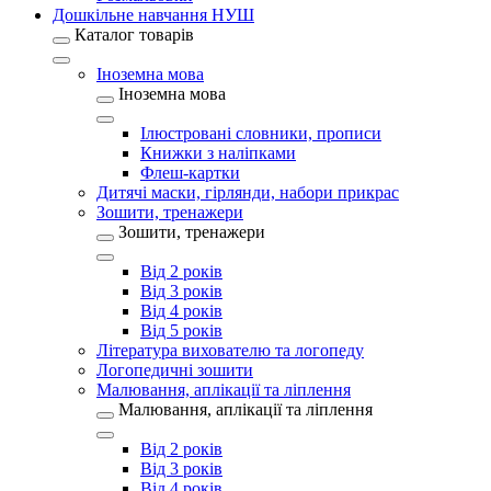
Дошкільне навчання НУШ
Каталог товарів
Іноземна мова
Іноземна мова
Ілюстровані словники, прописи
Книжки з наліпками
Флеш-картки
Дитячі маски, гірлянди, набори прикрас
Зошити, тренажери
Зошити, тренажери
Від 2 років
Від 3 років
Від 4 років
Від 5 років
Література вихователю та логопеду
Логопедичні зошити
Малювання, аплікації та ліплення
Малювання, аплікації та ліплення
Від 2 років
Від 3 років
Від 4 років