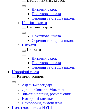
Набір плакатів, карток
Дитячий садок
Початкова школа
Середня та старша школа
Настінні карти
Настінні карти
Початкова школа
Середня та старша школа
Плакати
Плакати
Дитячий садок
Початкова школа
Середня та старша школа
Новорічні свята
Каталог товарів
Адвент-календарі
До дня Святого Миколая
Зимові наліпки, розмальовки
Новорічні книжки
Саморобки, зимові ігри
Початкова школа НУШ