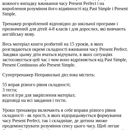
кожного випадку вживання часу Present Perfect і на
вироблення розуміння його відмінності від Past Simple і Present
Simple.
Тренажер розроблений відповідно до шкільної програми і
призначений для дітей 4-8 класів і для дорослих, які вивчають
англійську мову.
Весь матеріал книги розбитий на 15 уроків, в яких
розглядаються окремі складності вживання часу Present Perfect.
Завдяки цьому діти вчаться відчувати, в яких ситуаціях
застосовується цей час і чим воно відрізняється від Past Simple,
Present Continuous або Present Simple.
Супертренажер Неправильні дієслова містить:
55 вправ різного рівня складності;
3 теста;
веселі ігри для закріплення матеріал;
відповіді на всі завдання і тести.
Уроки тренажера включають в себе вправи різного рівня
складності - як прості, в яких відпрацьовується формування
часу Present Perfect, так і складніше, де дитина зможе
продемонструвати розуміння сенсу цього часу. Щоб легше