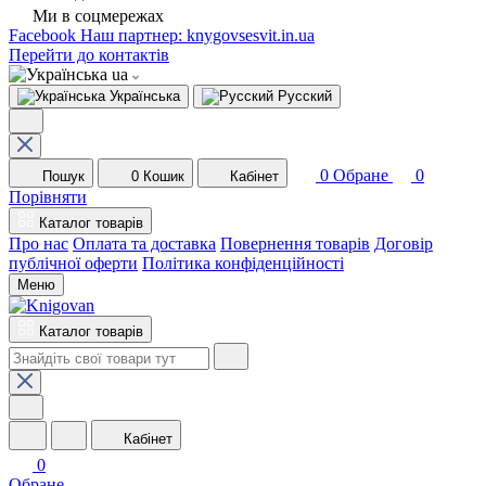
Ми в соцмережах
Facebook
Наш партнер: knygovsesvit.in.ua
Перейти до контактів
ua
Українська
Русский
0
Обране
0
Пошук
0
Кошик
Кабінет
Порівняти
Каталог товарів
Про нас
Оплата та доставка
Повернення товарів
Договір
публічної оферти
Політика конфіденційності
Меню
Каталог товарів
Кабінет
0
Обране