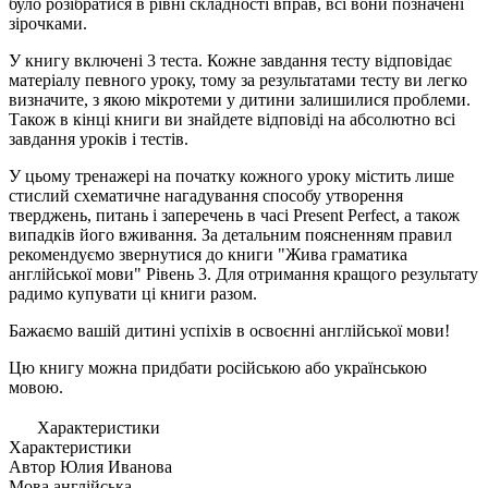
було розібратися в рівні складності вправ, всі вони позначені
зірочками.
У книгу включені 3 теста. Кожне завдання тесту відповідає
матеріалу певного уроку, тому за результатами тесту ви легко
визначите, з якою мікротеми у дитини залишилися проблеми.
Також в кінці книги ви знайдете відповіді на абсолютно всі
завдання уроків і тестів.
У цьому тренажері на початку кожного уроку містить лише
стислий схематичне нагадування способу утворення
тверджень, питань і заперечень в часі Present Perfect, а також
випадків його вживання. За детальним поясненням правил
рекомендуємо звернутися до книги "Жива граматика
англійської мови" Рівень 3. Для отримання кращого результату
радимо купувати ці книги разом.
Бажаємо вашій дитині успіхів в освоєнні англійської мови!
Цю книгу можна придбати російською або українською
мовою.
Характеристики
Характеристики
Автор
Юлия Иванова
Мова
англійська