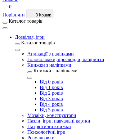
0
Порівняти
0
Кошик
Каталог товарів
Дозвілля, ігри
Каталог товарів
Аплікації з наліпками
Головоломки, кросворди, лабіринти
Книжки з наліпками
Книжки з наліпками
Від 0 років
Від 1 років
Від 2 років
Від 3 років
Від 4 років
Від 5 років
Мозаїки, конструктори
Пазли, ігри, навчальні картки
Патріотичні книжки
Психологічні ігри
Розмальовки