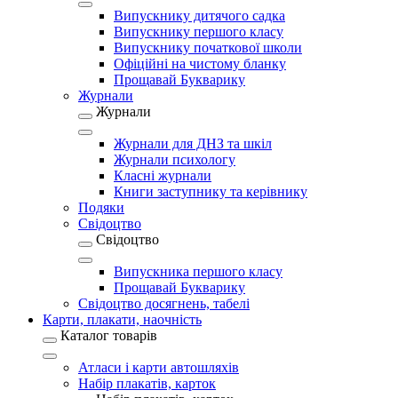
Випускнику дитячого садка
Випускнику першого класу
Випускнику початкової школи
Офіційні на чистому бланку
Прощавай Букварику
Журнали
Журнали
Журнали для ДНЗ та шкіл
Журнали психологу
Класні журнали
Книги заступнику та керівнику
Подяки
Свідоцтво
Свідоцтво
Випускника першого класу
Прощавай Букварику
Свідоцтво досягнень, табелі
Карти, плакати, наочність
Каталог товарів
Атласи і карти автошляхів
Набір плакатів, карток