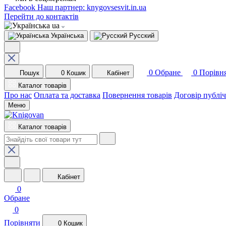
Facebook
Наш партнер: knygovsesvit.in.ua
Перейти до контактів
ua
Українська
Русский
0
Обране
0
Порівн
Пошук
0
Кошик
Кабінет
Каталог товарів
Про нас
Оплата та доставка
Повернення товарів
Договір публі
Меню
Каталог товарів
Кабінет
0
Обране
0
Порівняти
0
Кошик