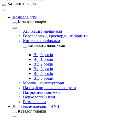
Каталог товарів
Дозвілля, ігри
Каталог товарів
Аплікації з наліпками
Головоломки, кросворди, лабіринти
Книжки з наліпками
Книжки з наліпками
Від 0 років
Від 1 років
Від 2 років
Від 3 років
Від 4 років
Від 5 років
Мозаїки, конструктори
Пазли, ігри, навчальні картки
Патріотичні книжки
Психологічні ігри
Розмальовки
Дошкільне навчання НУШ
Каталог товарів