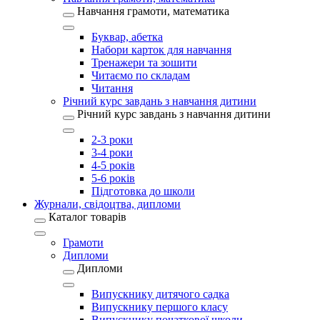
Навчання грамоти, математика
Буквар, абетка
Набори карток для навчання
Тренажери та зошити
Читаємо по складам
Читання
Річний курс завдань з навчання дитини
Річний курс завдань з навчання дитини
2-3 роки
3-4 роки
4-5 років
5-6 років
Підготовка до школи
Журнали, свідоцтва, дипломи
Каталог товарів
Грамоти
Дипломи
Дипломи
Випускнику дитячого садка
Випускнику першого класу
Випускнику початкової школи