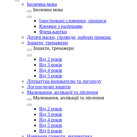
Іноземна мова
Іноземна мова
Ілюстровані словники, прописи
Книжки з наліпками
Флеш-картки
Дитячі маски, гірлянди, набори прикрас
Зошити, тренажери
Зошити, тренажери
Від 2 років
Від 3 років
Від 4 років
Від 5 років
Література вихователю та логопеду
Логопедичні зошити
Малювання, аплікації та ліплення
Малювання, аплікації та ліплення
Від 2 років
Від 3 років
Від 4 років
Від 5 років
Від 6 років
Навчання грамоти, математика