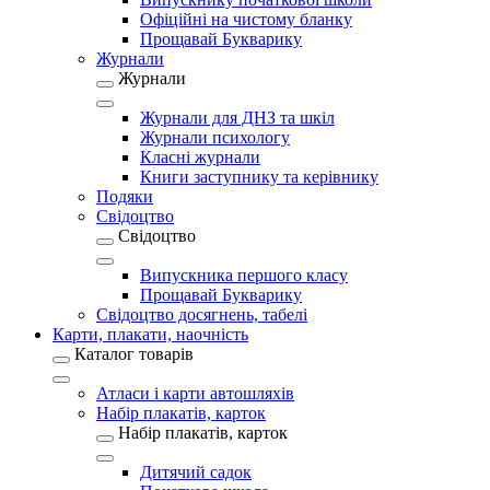
Офіційні на чистому бланку
Прощавай Букварику
Журнали
Журнали
Журнали для ДНЗ та шкіл
Журнали психологу
Класні журнали
Книги заступнику та керівнику
Подяки
Свідоцтво
Свідоцтво
Випускника першого класу
Прощавай Букварику
Свідоцтво досягнень, табелі
Карти, плакати, наочність
Каталог товарів
Атласи і карти автошляхів
Набір плакатів, карток
Набір плакатів, карток
Дитячий садок