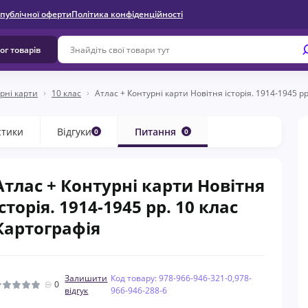
 публічної оферти
Політика конфіденційності
ог товарів
рні карти
10 клас
Атлас + Контурні карти Новітня історія. 1914-1945 рр
стики
Відгуки
Питання
0
0
Атлас + Контурні карти Новітня
історія. 1914-1945 рр. 10 клас
Картографія
Залишити
Код товару: 978-966-946-321-0,978-
0
відгук
966-946-288-6