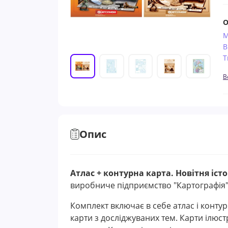
О
М
В
Т
В
Опис
Атлас + контурна карта. Новітня істор
виробниче підприємство "Картографія"
Комплект включає в себе атлас і контурн
карти з досліджуваних тем. Карти ілюс