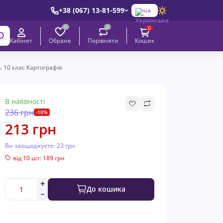
+38 (067) 13-81-599
ua
0
0
0
Обране
Порівняти
Кабінет
Кошик
. 10 клас Картографія
В наявності
236 грн
-10%
213 грн
Ви заощаджуєте:
23 грн
від 10 шт: 189 грн
До кошика