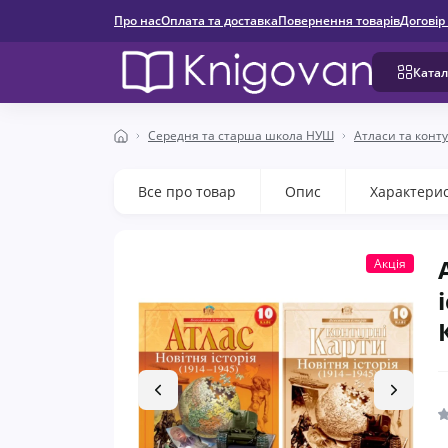
Про нас
Оплата та доставка
Повернення товарів
Договір
Катал
Середня та старша школа НУШ
Атласи та конту
Все про товар
Опис
Характери
Акція