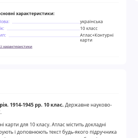
сновні характеристики:
ова:
українська
ік:
10 класс
ип:
Атлас+Контурні
карти
сі характеристики
ія. 1914-1945 рр. 10 клас.
Державне науково-
.
і карти для 10 класу. Атлас містить докладні
трують і доповнюють текст будь-якого підручника