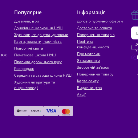
Популярне
Інформація
Дозвілля, ігри
Договір публічної оферти
Дошкільне навчання НУШ
Доставка та оплата
Журнали, свідоцтва, дипломи
Повернення товарів
Карти, плакати, наочність
Політика
конфіденційності
Новорічні свята
Про магазин
инок
Початкова школа НУШ
е
Як замовити
Правила дорожнього руху
Зворотній зв’язок
Розпродаж
Повернення товару
Середня та старша школа НУШ
Карта сайту
Художня література та
енциклопедії
Видавництва
Акції