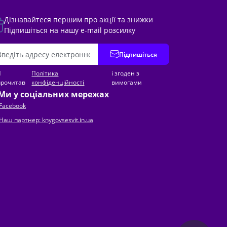
Дізнавайтеся першим про акції та знижки
Підпишіться на нашу e-mail розсилку
Підпишіться
Я
Політика
і згоден з
прочитав
конфіденційності
вимогами
Ми у соціальних мережах
Facebook
Наш партнер: knygovsesvit.in.ua