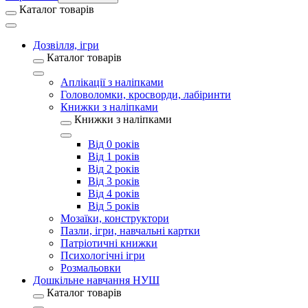
Каталог товарів
Дозвілля, ігри
Каталог товарів
Аплікації з наліпками
Головоломки, кросворди, лабіринти
Книжки з наліпками
Книжки з наліпками
Від 0 років
Від 1 років
Від 2 років
Від 3 років
Від 4 років
Від 5 років
Мозаїки, конструктори
Пазли, ігри, навчальні картки
Патріотичні книжки
Психологічні ігри
Розмальовки
Дошкільне навчання НУШ
Каталог товарів