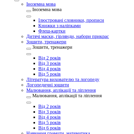
Іноземна мова
Іноземна мова
Ілюстровані словники, прописи
Книжки з наліпками
Флеш-картки
Дитячі маски, гірлянди, набори прикрас
Зошити, тренажери
Зошити, тренажери
Від 2 років
Від 3 років
Від 4 років
Від 5 років
Література вихователю та логопеду
Логопедичні зошити
Малювання, аплікації та ліплення
Малювання, аплікації та ліплення
Від 2 років
Від 3 років
Від 4 років
Від 5 років
Від 6 років
Навчання грамоти, математика