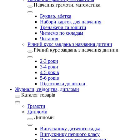
Навчання грамоти, математика
Буквар, абетка
Набори карток для навчання
Тренажери та зошити
Читаємо по складам
Читання
Річний курс завдань з навчання дитини
Річний курс завдань з навчання дитини
2-3 роки
3-4 роки
4-5 років
5-6 років
Підготовка до школи
Журнали, свідоцтва, дипломи
Каталог товарів
Грамоти
Дипломи
Дипломи
Випускнику дитячого садка
Випускнику першого класу
Випускнику початкової школи