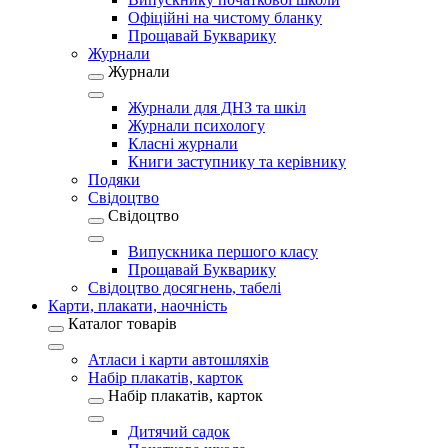
Офіційні на чистому бланку
Прощавай Букварику
Журнали
Журнали
Журнали для ДНЗ та шкіл
Журнали психологу
Класні журнали
Книги заступнику та керівнику
Подяки
Свідоцтво
Свідоцтво
Випускника першого класу
Прощавай Букварику
Свідоцтво досягнень, табелі
Карти, плакати, наочність
Каталог товарів
Атласи і карти автошляхів
Набір плакатів, карток
Набір плакатів, карток
Дитячий садок