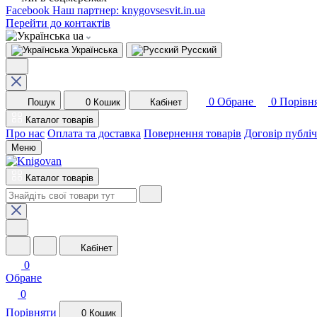
Facebook
Наш партнер: knygovsesvit.in.ua
Перейти до контактів
ua
Українська
Русский
0
Обране
0
Порівн
Пошук
0
Кошик
Кабінет
Каталог товарів
Про нас
Оплата та доставка
Повернення товарів
Договір публі
Меню
Каталог товарів
Кабінет
0
Обране
0
Порівняти
0
Кошик