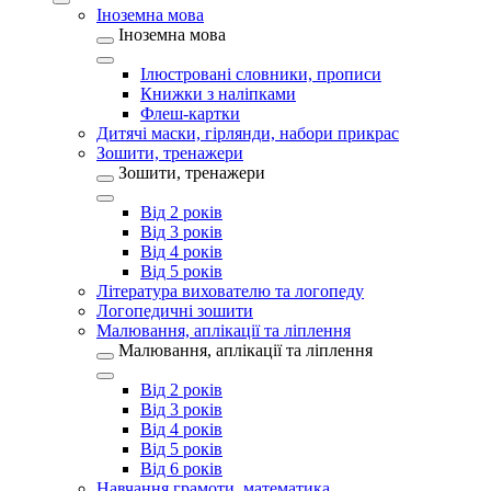
Іноземна мова
Іноземна мова
Ілюстровані словники, прописи
Книжки з наліпками
Флеш-картки
Дитячі маски, гірлянди, набори прикрас
Зошити, тренажери
Зошити, тренажери
Від 2 років
Від 3 років
Від 4 років
Від 5 років
Література вихователю та логопеду
Логопедичні зошити
Малювання, аплікації та ліплення
Малювання, аплікації та ліплення
Від 2 років
Від 3 років
Від 4 років
Від 5 років
Від 6 років
Навчання грамоти, математика