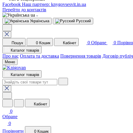
Facebook
Наш партнер: knygovsesvit.in.ua
Перейти до контактів
ua
Українська
Русский
0
Обране
0
Порівн
Пошук
0
Кошик
Кабінет
Каталог товарів
Про нас
Оплата та доставка
Повернення товарів
Договір публі
Меню
Каталог товарів
Кабінет
0
Обране
0
Порівняти
0
Кошик