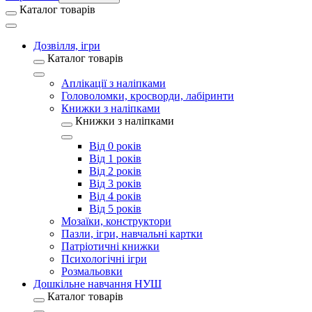
Каталог товарів
Дозвілля, ігри
Каталог товарів
Аплікації з наліпками
Головоломки, кросворди, лабіринти
Книжки з наліпками
Книжки з наліпками
Від 0 років
Від 1 років
Від 2 років
Від 3 років
Від 4 років
Від 5 років
Мозаїки, конструктори
Пазли, ігри, навчальні картки
Патріотичні книжки
Психологічні ігри
Розмальовки
Дошкільне навчання НУШ
Каталог товарів