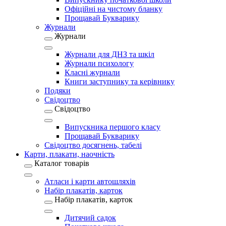
Офіційні на чистому бланку
Прощавай Букварику
Журнали
Журнали
Журнали для ДНЗ та шкіл
Журнали психологу
Класні журнали
Книги заступнику та керівнику
Подяки
Свідоцтво
Свідоцтво
Випускника першого класу
Прощавай Букварику
Свідоцтво досягнень, табелі
Карти, плакати, наочність
Каталог товарів
Атласи і карти автошляхів
Набір плакатів, карток
Набір плакатів, карток
Дитячий садок