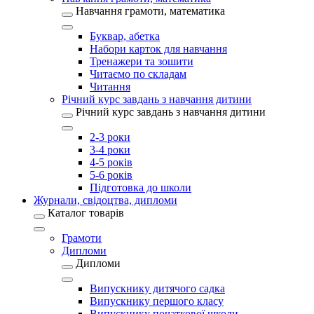
Навчання грамоти, математика
Буквар, абетка
Набори карток для навчання
Тренажери та зошити
Читаємо по складам
Читання
Річний курс завдань з навчання дитини
Річний курс завдань з навчання дитини
2-3 роки
3-4 роки
4-5 років
5-6 років
Підготовка до школи
Журнали, свідоцтва, дипломи
Каталог товарів
Грамоти
Дипломи
Дипломи
Випускнику дитячого садка
Випускнику першого класу
Випускнику початкової школи